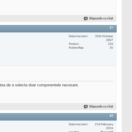
Răspunde cu citat
#7
Data înscrierii
25th October
2007
Posturi
126
Putere Rep
35
tatea de a selecta doar componentele necesare.
Răspunde cu citat
#8
Data înscrierii
21st February
2016