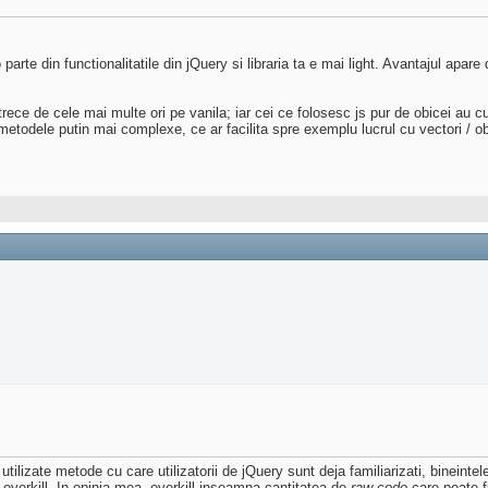
arte din functionalitatile din jQuery si libraria ta e mai light. Avantajul apar
trece de cele mai multe ori pe vanila; iar cei ce folosesc js pur de obicei au
todele putin mai complexe, ce ar facilita spre exemplu lucrul cu vectori / obiect
tilizate metode cu care utilizatorii de jQuery sunt deja familiarizati, bineint
 overkill. In opinia mea, overkill inseamna cantitatea de
raw code
care poate f