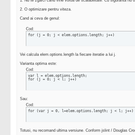
1. Nu te zgarci cand vine vorba de scalabilitate. Cu siguranta nu o s
2. O optimizare pentru viteza.
Cand ai ceva de genul:
Cod:
for (j = 0; j < elem.options.length; j++)
Vei calcula elem.options.length la fiecare iteratie a lui j.
Varianta optima este:
Cod:
var l = elem.options.length;

for (j = 0; j < l; j++)
Sau:
Cod:
for (var j = 0, l=elem.options.length; j < l; j++)
Totusi, nu recomand ultima versiune. Conform jslint / Douglas Crock