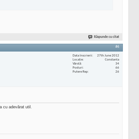
Răspunde cu citat
#6
Data înscrierii
27th June 2012
Locaţie
Constanta
Vârstă
34
Posturi
66
Putere Rep
26
a cu adevărat util.