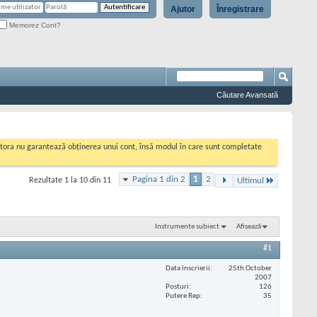
Ajutor
Înregistrare
Memorez Cont?
Căutare Avansată
cestora nu garantează obținerea unui cont, însă modul în care sunt completate
Pagina 1 din 2
1
2
Rezultate 1 la 10 din 11
Ultimul
Instrumente subiect
Afișează
#1
Data înscrierii
25th October
2007
Posturi
126
Putere Rep
35