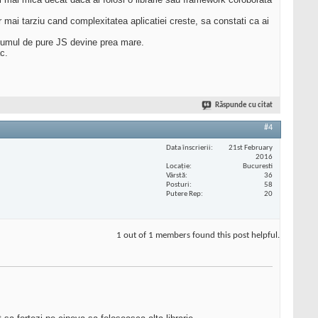
ar mai tarziu cand complexitatea aplicatiei creste, sa constati ca ai
olumul de pure JS devine prea mare.
c.
Răspunde cu citat
#4
Data înscrierii
21st February
2016
Locaţie
Bucuresti
Vârstă
36
Posturi
58
Putere Rep
20
1 out of 1 members found this post helpful.