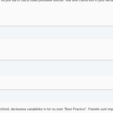
a poti lua in calcul toate posibilele utilizari. Mai bine cativa kilo in plus deca
ford, declararea variabilelor in for nu este "Best Practice". Parerile sunt imp