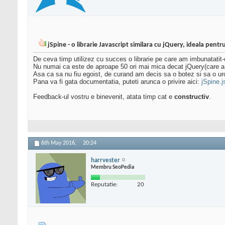
jSpine - o librarie Javascript similara cu jQuery, ideala pentr
De ceva timp utilizez cu succes o librarie pe care am imbunatatit-o
Nu numai ca este de aproape 50 ori mai mica decat jQuery(care a 
Asa ca sa nu fiu egoist, de curand am decis sa o botez si sa o u
Pana va fi gata documentatia, puteti arunca o privire aici:
jSpine.j
Feedback-ul vostru e binevenit, atata timp cat e
constructiv
.
6th May 2016,
20:24
harrvester
Membru SeoPedia
Reputatie:
20