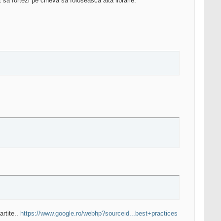
t sa fortezi pe cineva sa foloseasca alta librarie.
artite..
https://www.google.ro/webhp?sourceid...best+practices