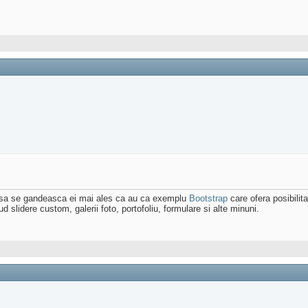
uit sa se gandeasca ei mai ales ca au ca exemplu
Bootstrap
care ofera posibili
d slidere custom, galerii foto, portofoliu, formulare si alte minuni.