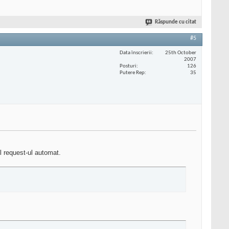
Răspunde cu citat
#5
Data înscrierii
25th October
2007
Posturi
126
Putere Rep
35
l request-ul automat.