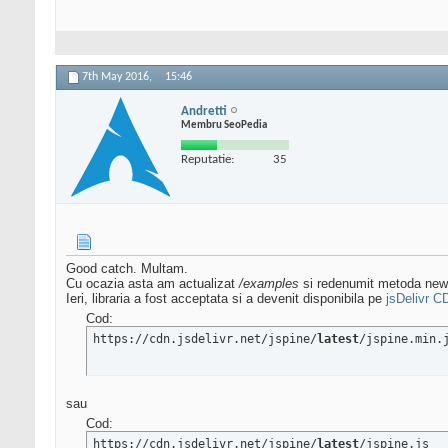
7th May 2016,
15:46
Andretti
Membru SeoPedia
Reputatie:
35
Good catch. Multam.
Cu ocazia asta am actualizat
/examples
si redenumit metoda newel
Ieri, libraria a fost acceptata si a devenit disponibila pe
jsDelivr C
Cod:
https://cdn.jsdelivr.net/jspine/
latest
/jspine.min.
sau
Cod:
https://cdn.jsdelivr.net/jspine/
latest
/jspine.js