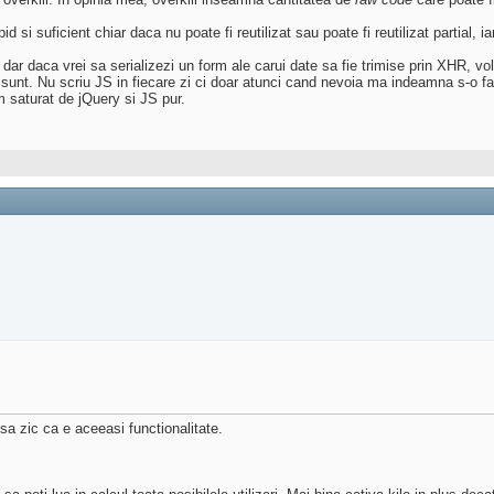
 si suficient chiar daca nu poate fi reutilizat sau poate fi reutilizat partial, i
dar daca vrei sa serializezi un form ale carui date sa fie trimise prin XHR, v
 sunt. Nu scriu JS in fiecare zi ci doar atunci cand nevoia ma indeamna s-o fa
m saturat de jQuery si JS pur.
sa zic ca e aceeasi functionalitate.