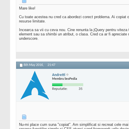
Mare like!
Cu toate acestea nu cred ca abordezi corect problema. Ai copiat o p
resurse limitate.
Incearca sa vii cu ceva nou. Cine renunta la jQuery pentru viteza 
element sau sa shimbi un atribut, o clasa. Cred ca ar fi apreciate me
underscore.
6th May 2016,
21:47
Andretti
Membru SeoPedia
Reputatie:
35
Nu-mi place cum suna "copiat". Am simplificat si recreat cele mai u
crearea functiilor simple si CSS atunci cand framework-urile devin