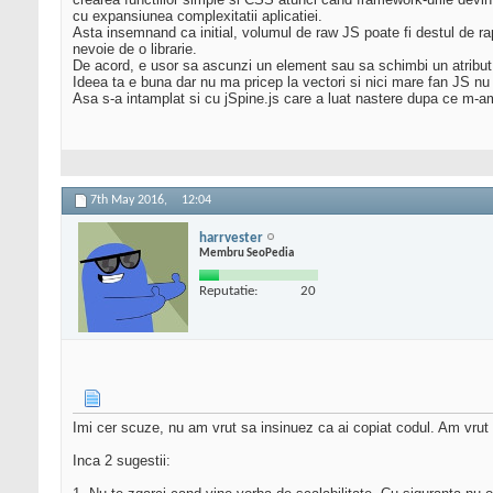
cu expansiunea complexitatii aplicatiei.
Asta insemnand ca initial, volumul de raw JS poate fi destul de rapid
nevoie de o librarie.
De acord, e usor sa ascunzi un element sau sa schimbi un atribut 
Ideea ta e buna dar nu ma pricep la vectori si nici mare fan JS nu
Asa s-a intamplat si cu jSpine.js care a luat nastere dupa ce m-a
7th May 2016,
12:04
harrvester
Membru SeoPedia
Reputatie:
20
Imi cer scuze, nu am vrut sa insinuez ca ai copiat codul. Am vrut 
Inca 2 sugestii: