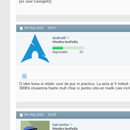
[ex user George92]
7th May 2016,
20:07
Andretti
Membru SeoPedia
Reputatie:
35
O idee buna si relativ usor de pus in practica. La asta ar fi treb
300Kb inseamna foarte mult chiar si pentru site-uri medii care inclu
7th May 2016,
23:18
harrvester
Membru SeoPedia