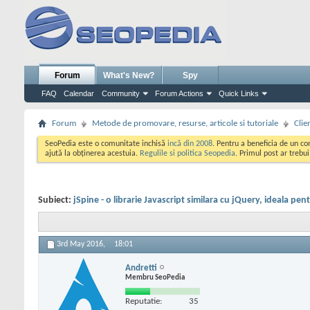
Forum
What's New?
Spy
FAQ
Calendar
Community
Forum Actions
Quick Links
Forum
Metode de promovare, resurse, articole si tutoriale
Clie
SeoPedia este o comunitate inchisă
incă din 2008
. Pentru a beneficia de un c
ajută la obținerea acestuia.
Regulile si politica Seopedia
. Primul post ar trebu
Subiect:
jSpine - o librarie Javascript similara cu jQuery, ideala pen
3rd May 2016,
18:01
Andretti
Membru SeoPedia
Reputatie:
35