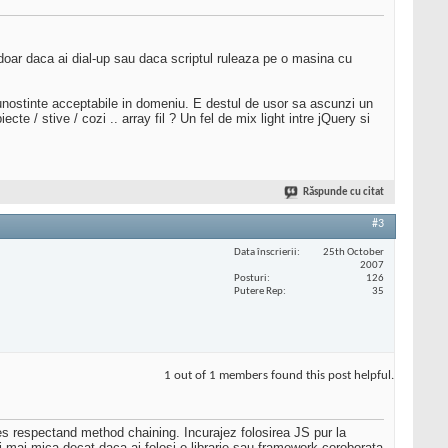
e doar daca ai dial-up sau daca scriptul ruleaza pe o masina cu
 cunostinte acceptabile in domeniu. E destul de usor sa ascunzi un
e / stive / cozi .. array fil ? Un fel de mix light intre jQuery si
Răspunde cu citat
#3
Data înscrierii
25th October
2007
Posturi
126
Putere Rep
35
1 out of 1 members found this post helpful.
eles respectand method chaining. Incurajez folosirea JS pur la
i mai mica decat daca ai folosi o librarie sau framework coroborata