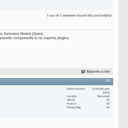
5 out of 5 members found this post helpful.
es faimoasa librarie jQuery.
 anumite componente si nu suporta plugins.
Răspunde cu citat
#2
Data înscrierii
21st February
2016
Locaţie
Bucuresti
Vârstă
36
Posturi
58
Putere Rep
20