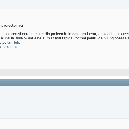
u proiecte mici
 constant si care in multe din proiectele la care am lucrat, a inlocuit cu succ
ajuns la 300Kb) dar este si mult mai rapida, tocmai pentru ca nu inglobeaza
rc pe
GitHub
.
s - exemple