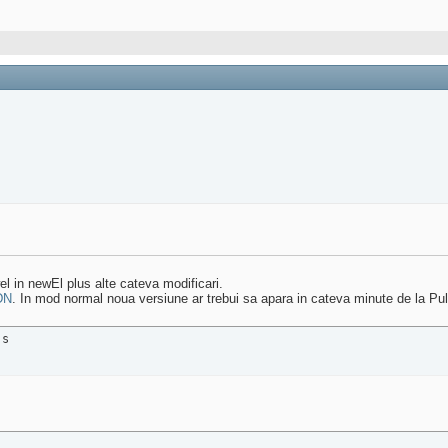
 in newEl plus alte cateva modificari.
DN
. In mod normal noua versiune ar trebui sa apara in cateva minute de la Pul
js