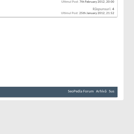
Ultimul Post:
7th February 2012,
20:00
Răspunsuri:
4
Ultimul Post:
25th January 2012,
21:52
SeoPedia Forum
Arhivă
Sus