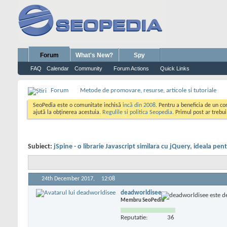
Forum
What's New?
Spy
FAQ
Calendar
Community
Forum Actions
Quick Links
Forum
Metode de promovare, resurse, articole si tutoriale
SeoPedia este o comunitate inchisă
incă din 2008
. Pentru a beneficia de un c
ajută la obținerea acestuia.
Regulile si politica Seopedia
. Primul post ar trebu
Subiect:
jSpine - o librarie Javascript similara cu jQuery, ideala pen
24th December 2017,
12:08
deadworldisee
Membru SeoPedia
Reputatie:
36