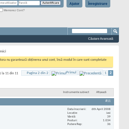
Ajutor
Înregistrare
Memorez Cont?
Căutare Avansată
 mici
cestora nu garantează obținerea unui cont, însă modul în care sunt completate
Primul
Pagina 2 din 2
1
2
 la 11 din 11
Instrumente subiect
Afișează
#11
Data înscrierii
6th April 2008
Locaţie
iasi
Vârstă
39
Posturi
1.034
Putere Rep
36