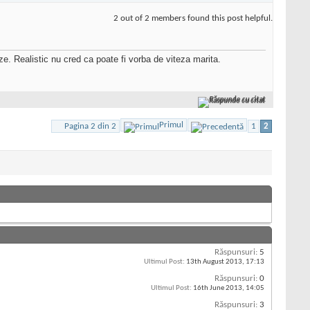
2 out of 2 members found this post helpful.
eze. Realistic nu cred ca poate fi vorba de viteza marita.
Răspunde cu citat
Primul
Pagina 2 din 2
1
2
Răspunsuri:
5
Ultimul Post:
13th August 2013,
17:13
Răspunsuri:
0
Ultimul Post:
16th June 2013,
14:05
Răspunsuri:
3