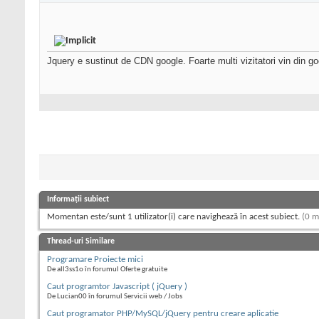
Jquery e sustinut de CDN google. Foarte multi vizitatori vin din goo
Informații subiect
Momentan este/sunt 1 utilizator(i) care navighează în acest subiect.
(0 m
Thread-uri Similare
Programare Proiecte mici
De all3ss1o în forumul Oferte gratuite
Caut programtor Javascript ( jQuery )
De Lucian00 în forumul Servicii web / Jobs
Caut programator PHP/MySQL/jQuery pentru creare aplicatie