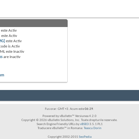
B
este
Activ
e
este
Activ
MG]
este
Activ
code is
Activ
TML este
Inactiv
ks
are
Inactiv
rum
Fus orar: GMT +3. Acum este
06:29
.
Powered by vBulletin™ Versiunea 4.2.0
Copyright © 2026 vBulletin Solutions, Inc. Toate drepturile rezervate.
Search Engine Friendly URLs by
vBSEO
3.5.1 PL1
Traducere vBulletin™ in Romana:
Teascu Dorin
Copyright 2002-2015
SeoPedia