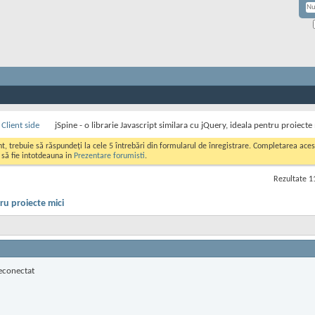
Client side
jSpine - o librarie Javascript similara cu jQuery, ideala pentru proiecte
ont, trebuie să răspundeți la cele 5 întrebări din formularul de înregistrare. Completarea a
i să fie intotdeauna in
Prezentare forumisti
.
Rezultate 11
tru proiecte mici