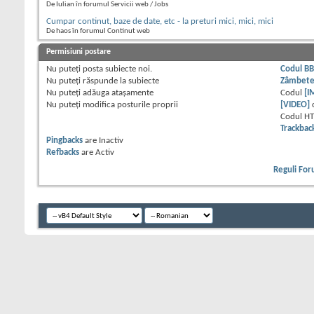
De Iulian în forumul Servicii web / Jobs
Cumpar continut, baze de date, etc - la preturi mici, mici, mici
De haos în forumul Continut web
Permisiuni postare
Nu puteţi
posta subiecte noi.
Codul B
Nu puteţi
răspunde la subiecte
Zâmbet
Nu puteţi
adăuga ataşamente
Codul
[I
Nu puteţi
modifica posturile proprii
[VIDEO]
Codul H
Trackbac
Pingbacks
are
Inactiv
Refbacks
are
Activ
Reguli Fo