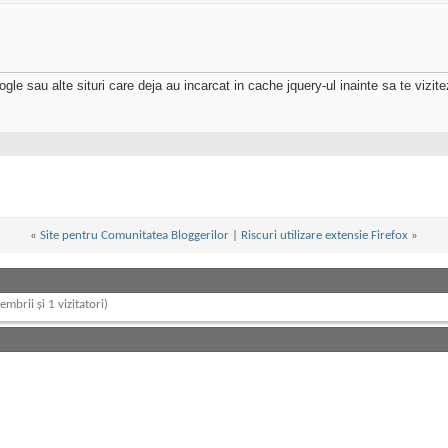
gle sau alte situri care deja au incarcat in cache jquery-ul inainte sa te vizit
«
Site pentru Comunitatea Bloggerilor
|
Riscuri utilizare extensie Firefox
»
embrii și 1 vizitatori)