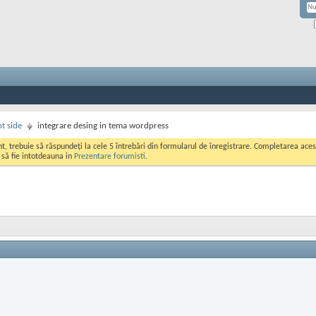
nt side
integrare desing in tema wordpress
ont, trebuie să răspundeți la cele 5 întrebări din formularul de înregistrare. Completarea a
i să fie intotdeauna in
Prezentare forumisti
.