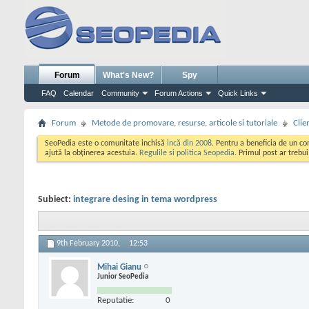
Forum
What's New?
Spy
FAQ
Calendar
Community
Forum Actions
Quick Links
Forum
Metode de promovare, resurse, articole si tutoriale
Clie
SeoPedia este o comunitate inchisă
incă din 2008
. Pentru a beneficia de un c
ajută la obținerea acestuia.
Regulile si politica Seopedia
. Primul post ar trebu
Subiect:
integrare desing in tema wordpress
9th February 2010,
12:53
Mihai Gianu
Junior SeoPedia
Reputatie:
0