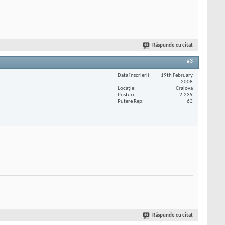
Răspunde cu citat
#3
Data înscrierii
19th February
2008
Locaţie
Craiova
Posturi
2.239
Putere Rep
63
Răspunde cu citat