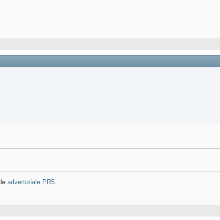
 de
advertoriale PR5
.