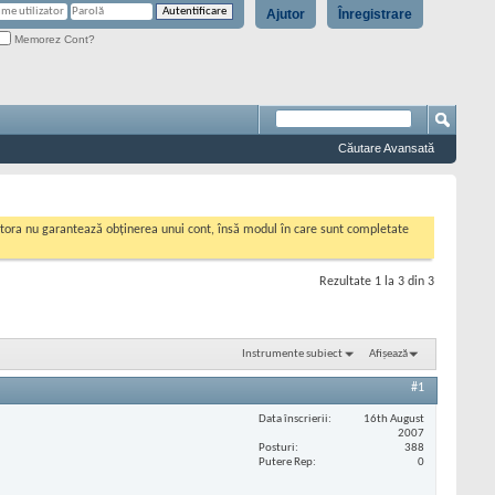
Ajutor
Înregistrare
Memorez Cont?
Căutare Avansată
cestora nu garantează obținerea unui cont, însă modul în care sunt completate
Rezultate 1 la 3 din 3
Instrumente subiect
Afișează
#1
Data înscrierii
16th August
2007
Posturi
388
Putere Rep
0