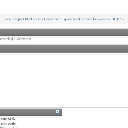
«
caut expert html si css
|
Headerul nu apare la fel in toate browserele. HELP !
»
embrii și 1 vizitatori)
B
este
Activ
e
este
Activ