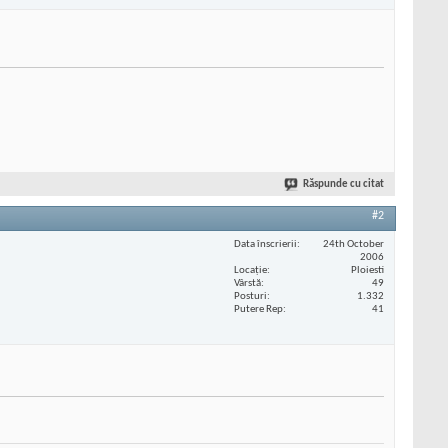
Răspunde cu citat
#2
Data înscrierii
24th October
2006
Locaţie
Ploiesti
Vârstă
49
Posturi
1.332
Putere Rep
41