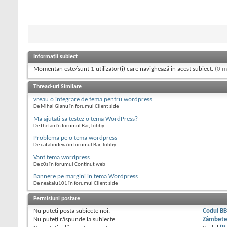
Informații subiect
Momentan este/sunt 1 utilizator(i) care navighează în acest subiect.
(0 m
Thread-uri Similare
vreau o integrare de tema pentru wordpress
De Mihai Gianu în forumul Client side
Ma ajutati sa testez o tema WordPress?
De thefan în forumul Bar, lobby...
Problema pe o tema wordpress
De catalindeva în forumul Bar, lobby...
Vant tema wordpress
De c0s în forumul Continut web
Bannere pe margini in tema Wordpress
De neakalu101 în forumul Client side
Permisiuni postare
Nu puteţi
posta subiecte noi.
Codul B
Nu puteţi
răspunde la subiecte
Zâmbet