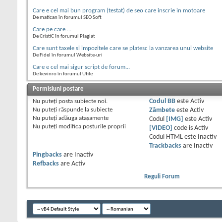
Care e cel mai bun program (testat) de seo care inscrie in motoare
De matican în forumul SEO Soft
Care pe care ...
De CristiC în forumul Plagiat
Care sunt taxele si impozitele care se platesc la vanzarea unui website
De Fidel în forumul Website-uri
Care e cel mai sigur script de forum...
De kevinro în forumul Utile
Permisiuni postare
Nu puteţi
posta subiecte noi.
Codul BB
este
Activ
Nu puteţi
răspunde la subiecte
Zâmbete
este
Activ
Nu puteţi
adăuga ataşamente
Codul
[IMG]
este
Activ
Nu puteţi
modifica posturile proprii
[VIDEO]
code is
Activ
Codul HTML este
Inactiv
Trackbacks
are
Inactiv
Pingbacks
are
Inactiv
Refbacks
are
Activ
Reguli Forum