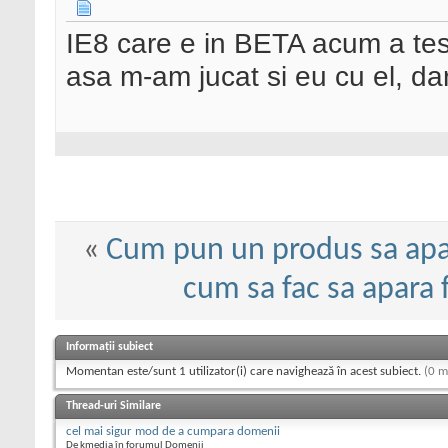
IE8 care e in BETA acum a test
asa m-am jucat si eu cu el, da
«
Cum pun un produs sa apara
cum sa fac sa apara f
Informații subiect
Momentan este/sunt 1 utilizator(i) care navighează în acest subiect.
(0 m
Thread-uri Similare
cel mai sigur mod de a cumpara domenii
De kmedia în forumul Domenii