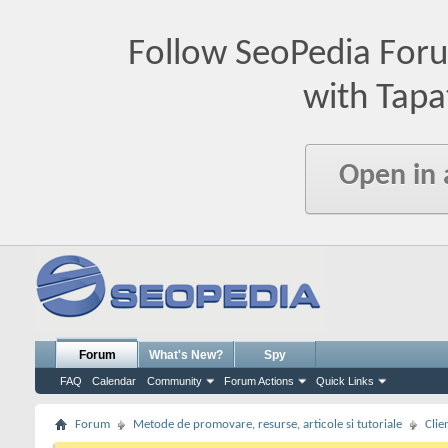
Follow SeoPedia For
with Tapa
Open in
Forum
What's New?
Spy
FAQ
Calendar
Community
Forum Actions
Quick Links
Forum
Metode de promovare, resurse, articole si tutoriale
Clie