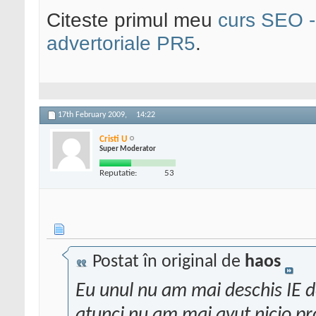
Citeste primul meu
curs SEO - 
advertoriale PR5
.
17th February 2009,
14:22
Cristi U
Super Moderator
Reputatie:
53
Postat în original de
haos
Eu unul nu am mai deschis IE de
atunci nu am mai avut nicio pro