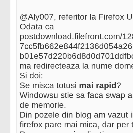
@Aly007, referitor la Firefox U
Odata ca
postdownload.filefront.com/
7cc5fb662e844f2136d054a26
b01e57d220b6d8d0d701ddfb
ma redirecteaza la nume dom
Si doi:
Se misca totusi
mai rapid
?
Windowsu stie sa faca swap a
de memorie.
Din pozele din blog am vazut 
firefox pare mai mica, dar per 