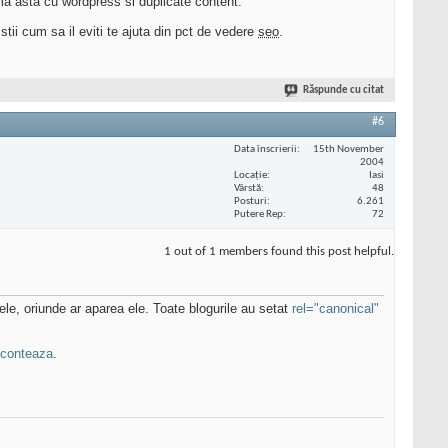
ema asta cu wordpress si duplicate content.
tii cum sa il eviti te ajuta din pct de vedere
seo
.
Răspunde cu citat
#6
Data înscrierii
15th November
2004
Locaţie
Iasi
Vârstă
48
Posturi
6.261
Putere Rep
72
1 out of 1 members found this post helpful.
lele, oriunde ar aparea ele. Toate blogurile au setat
rel="canonical"
conteaza
.