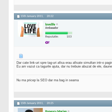
15th January 2011,
20:22
lovelife
Ambasador
Reputatie:
103
Dar cate link-uri spre tag-uri afisa erau afisate simultan intr-o pag
Eu am vazut ca tagurile ajuta, dar nu trebuie abuzat de ele, daun
Nu ma pricep la SEO dar ma bag in seama
15th January 2011,
20:25
Popescu Marian