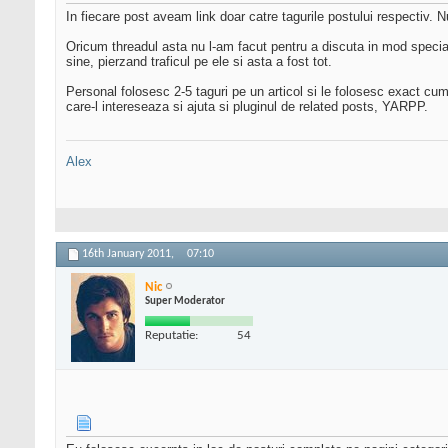
In fiecare post aveam link doar catre tagurile postului respectiv. 
Oricum threadul asta nu l-am facut pentru a discuta in mod special
sine, pierzand traficul pe ele si asta a fost tot.
Personal folosesc 2-5 taguri pe un articol si le folosesc exact cu
care-l intereseaza si ajuta si pluginul de related posts, YARPP.
Alex
16th January 2011,
07:10
Nic
Super Moderator
Reputatie:
54