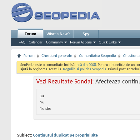
Forum
What's New?
Spy
FAQ
Calendar
Community
Forum Actions
Quick Links
Forum
Chestiuni generale
Comunitatea Seopedia
Chestiona
SeoPedia este o comunitate inchisă
incă din 2008
. Pentru a beneficia de un c
ajută la obținerea acestuia.
Regulile si politica Seopedia
. Primul post ar trebu
Vezi Rezultate Sondaj:
Afecteaza continu
Da
Nu
Nu stiu
Subiect:
Continutul duplicat pe propriul site