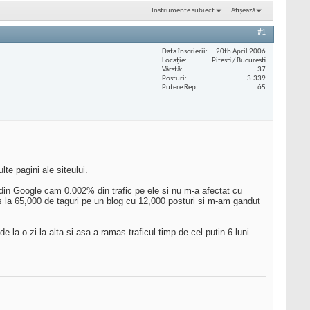
Instrumente subiect
Afișează
#1
Data înscrierii
20th April 2006
Locaţie
Pitesti / Bucuresti
Vârstă
37
Posturi
3.339
Putere Rep
65
te pagini ale siteului.
 din Google cam 0.002% din trafic pe ele si nu m-a afectat cu
uns la 65,000 de taguri pe un blog cu 12,000 posturi si m-am gandut
 la o zi la alta si asa a ramas traficul timp de cel putin 6 luni.