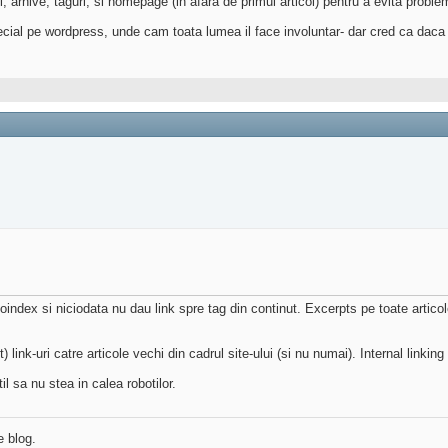
, arhive, taguri, si homepage (in afara de primul articol) pentru a evita probl
cial pe wordpress, unde cam toata lumea il face involuntar- dar cred ca daca s
noindex si niciodata nu dau link spre tag din continut. Excerpts pe toate artico
 link-uri catre articole vechi din cadrul site-ului (si nu numai). Internal linking
il sa nu stea in calea robotilor.
e blog.