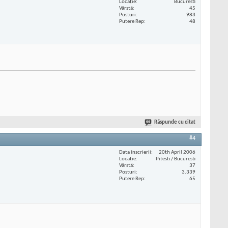
Locaţie
Bucuresti
Vârstă
45
Posturi
983
Putere Rep
48
Răspunde cu citat
#4
Data înscrierii
20th April 2006
Locaţie
Pitesti / Bucuresti
Vârstă
37
Posturi
3.339
Putere Rep
65