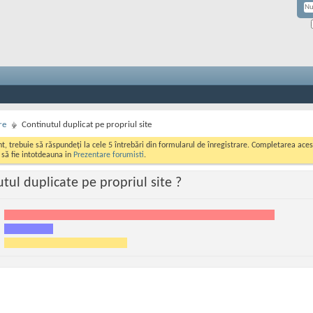
re
Continutul duplicat pe propriul site
ont, trebuie să răspundeți la cele 5 întrebări din formularul de înregistrare. Completarea a
i să fie intotdeauna in
Prezentare forumisti
.
tul duplicate pe propriul site ?