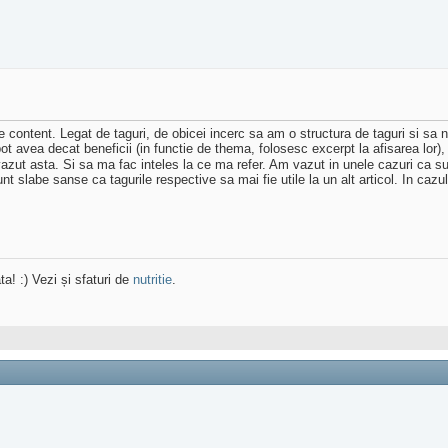
 content. Legat de taguri, de obicei incerc sa am o structura de taguri si sa nu
ot avea decat beneficii (in functie de thema, folosesc excerpt la afisarea lor)
zut asta. Si sa ma fac inteles la ce ma refer. Am vazut in unele cazuri ca sunt 
 sunt slabe sanse ca tagurile respective sa mai fie utile la un alt articol. In caz
ta! :) Vezi și sfaturi de
nutritie
.