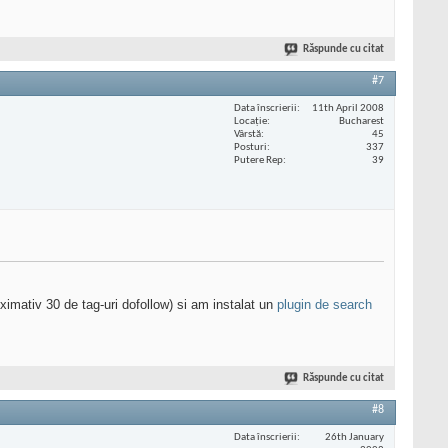
Răspunde cu citat
#7
Data înscrierii
11th April 2008
Locaţie
Bucharest
Vârstă
45
Posturi
337
Putere Rep
39
imativ 30 de tag-uri dofollow) si am instalat un
plugin de search
Răspunde cu citat
#8
Data înscrierii
26th January