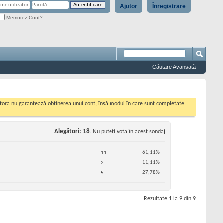
Ajutor
Înregistrare
Memorez Cont?
Căutare Avansată
cestora nu garantează obținerea unui cont, însă modul în care sunt completate
Alegători
18
. Nu puteţi vota în acest sondaj
61,11%
11
11,11%
2
27,78%
5
Rezultate 1 la 9 din 9