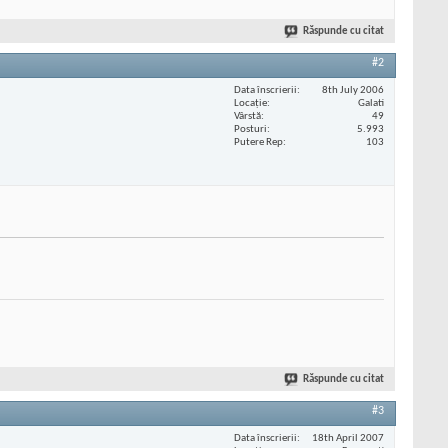
Răspunde cu citat
#2
Data înscrierii
8th July 2006
Locaţie
Galati
Vârstă
49
Posturi
5.993
Putere Rep
103
Răspunde cu citat
#3
Data înscrierii
18th April 2007