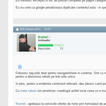
Eu folosesc excerpts in loc de posturi complete pe pagini categorii
Eu nu cred ca google penalizeaza duplicate contentul asta - in spe
16th January 2011,
12:27
Krumel
Ambasador
Reputatie:
72
Folosesc tag-urile doar pentru navigare/triere in continut. Sint cu 
pentru a directiona robotii pe link-urile unice.
In plus, pentru a evidentia continutul relevant, dau (atunci cand pot)
Cu
meta robots
imi prioritizez crawlingul astfel incat ceea ce e inut
Krumel
- apeleaza la serviciile oferite de mine prin formularul de p