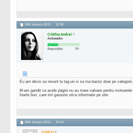
16th January 2011,
12:36
Cristina Andrei
Ambasador
Reputatie:
39
Eu am decis sa renunt la tag-uri si sa ma bazez doar pe categorii,
M-am gandit ca acele pagini nu au mare valoare pentru motoarele d
foarte bun, care imi gaseste orice informatie pe site.
16th January 2011,
19:14
Cristi U