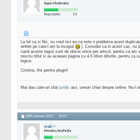
Super Moderator
Reputatie:
53
La fel ca si Nic, nu cred nici eu ca este o problema acest duplicate
writter pe care-l am la inceput
). Consider ca in acest caz, nu p
cand aceste taguri sunt de obicei unice per articol, pentru ca am va
rescriu titlul si au aceeasi pagina cu 4-5 titluri diferite, pentru ca
logice.
Cristina, thx pentru plugin!
Mai dau cate-un sfat
juridic
aici, uneori chiar despre online. Nu-l ra
18th January 2011,
10:57
maki
Membru SeoPedia