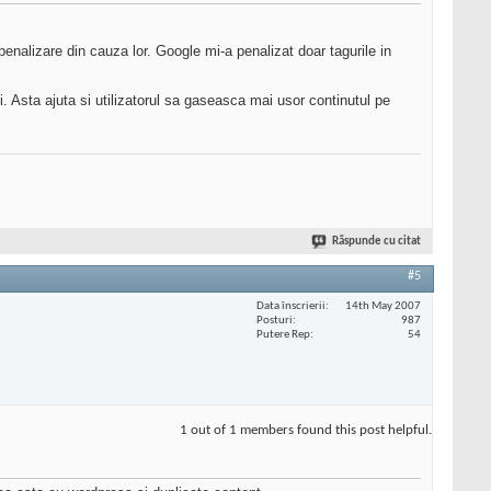
enalizare din cauza lor. Google mi-a penalizat doar tagurile in
. Asta ajuta si utilizatorul sa gaseasca mai usor continutul pe
Răspunde cu citat
#5
Data înscrierii
14th May 2007
Posturi
987
Putere Rep
54
1 out of 1 members found this post helpful.