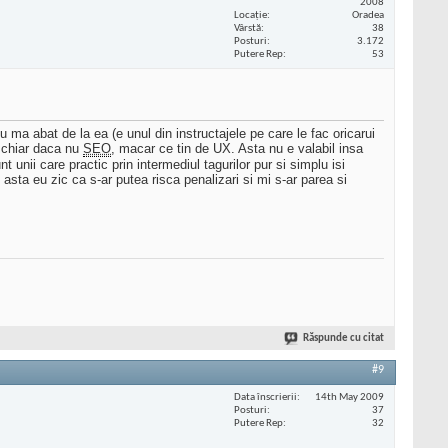
2008
Locaţie
Oradea
Vârstă
38
Posturi
3.172
Putere Rep
53
 ma abat de la ea (e unul din instructajele pe care le fac oricarui
, chiar daca nu
SEO
, macar ce tin de UX. Asta nu e valabil insa
unii care practic prin intermediul tagurilor pur si simplu isi
ul asta eu zic ca s-ar putea risca penalizari si mi s-ar parea si
Răspunde cu citat
#9
Data înscrierii
14th May 2009
Posturi
37
Putere Rep
32