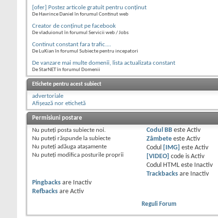
[ofer] Postez articole gratuit pentru conținut
De Havrince Daniel în forumul Continut web
Creator de conținut pe facebook
De vladuionut în forumul Servicii web / Jobs
Continut constant fara trafic....
De LuKian în forumul Subiecte pentru incepatori
De vanzare mai multe domenii, lista actualizata constant
De StarNET în forumul Domenii
Etichete pentru acest subiect
advertoriale
Afișează nor etichetă
Permisiuni postare
Nu puteţi
posta subiecte noi.
Codul BB
este
Activ
Nu puteţi
răspunde la subiecte
Zâmbete
este
Activ
Nu puteţi
adăuga ataşamente
Codul
[IMG]
este
Activ
Nu puteţi
modifica posturile proprii
[VIDEO]
code is
Activ
Codul HTML este
Inactiv
Trackbacks
are
Inactiv
Pingbacks
are
Inactiv
Refbacks
are
Activ
Reguli Forum