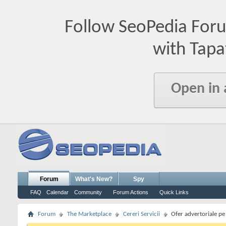
Follow SeoPedia For
with Tapa
Open in
Forum
What's New?
Spy
FAQ
Calendar
Community
Forum Actions
Quick Links
Forum
The Marketplace
Cereri Servicii
Ofer advertoriale pe