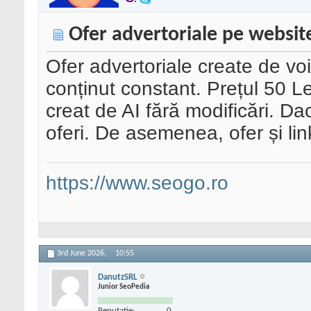
Ofer advertoriale pe websit
Ofer advertoriale create de vo
conținut constant. Prețul 50 Le
creat de AI fără modificări. D
oferi. De asemenea, ofer și link
https://www.seogo.ro
3rd June 2026,
10:55
DanutzSRL
Junior SeoPedia
Reputatie:
0