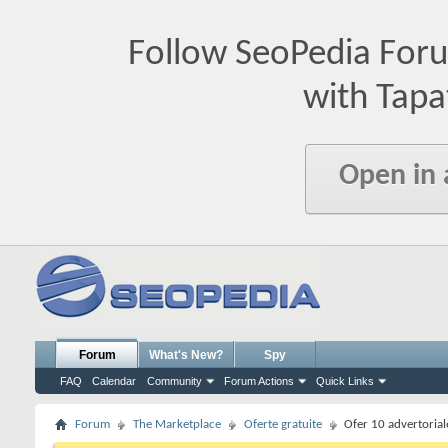
Follow SeoPedia For
with Tapa
Open in
Forum
What's New?
Spy
FAQ
Calendar
Community
Forum Actions
Quick Links
Forum
The Marketplace
Oferte gratuite
Ofer 10 advertoriale