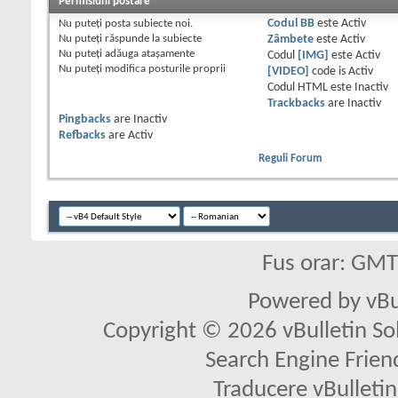
Permisiuni postare
Nu puteţi
posta subiecte noi.
Codul BB
este
Activ
Nu puteţi
răspunde la subiecte
Zâmbete
este
Activ
Nu puteţi
adăuga ataşamente
Codul
[IMG]
este
Activ
Nu puteţi
modifica posturile proprii
[VIDEO]
code is
Activ
Codul HTML este
Inactiv
Trackbacks
are
Inactiv
Pingbacks
are
Inactiv
Refbacks
are
Activ
Reguli Forum
Fus orar: GM
Powered by vBu
Copyright © 2026 vBulletin Solu
Search Engine Frien
Traducere vBullet