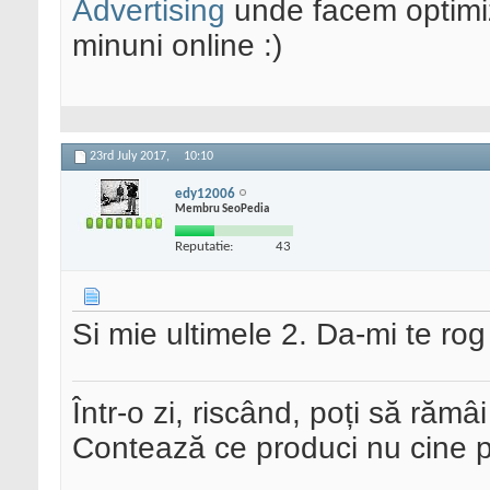
Advertising
unde facem optimiz
minuni online :)
23rd July 2017,
10:10
edy12006
Membru SeoPedia
Reputatie:
43
Si mie ultimele 2. Da-mi te rog
Într-o zi, riscând, poți să rămâi
Contează ce produci nu cine pre