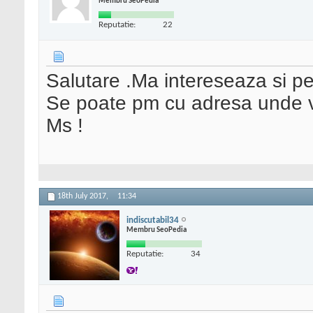
Membru SeoPedia
Reputatie:
22
Salutare .Ma intereseaza si pe
Se poate pm cu adresa unde va
Ms !
18th July 2017,
11:34
indiscutabil34
Membru SeoPedia
Reputatie:
34