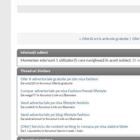
«
Ofertă scris articole gratuite
|
Ofer 
Informații subiect
Momentan este/sunt 1 utilizator(i) care navighează în acest subiect.
(0 m
Thread-uri Similare
Ofer 6 advertoriale gratuite pe site nisa fashion
De nrb220 în forumul Oferte gratuite
Cumpar advertoriale pe nisa Fashion/Femei/lifestyle
De wega77 în forumul Link-uri/Bannere
Vand advertoriale pe nisa lifestyle feminin
De costint în forumul Link-uri/Bannere
Vand advertoriale pe blog lifestyle-fashion
De andreiionut în forumul Link-uri/Bannere
[Ofer] Serviciu de content writing in romana pe nisa slabire/diete
De I. Laurentiu în forumul Servicii web / Jobs