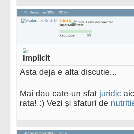
4th September 2008,
02:27
Cristi U
Super Moderator
Reputatie:
53
Asta deja e alta discutie...
Mai dau cate-un sfat
juridic
aic
rata! :) Vezi și sfaturi de
nutriti
4th September 2008,
11:09