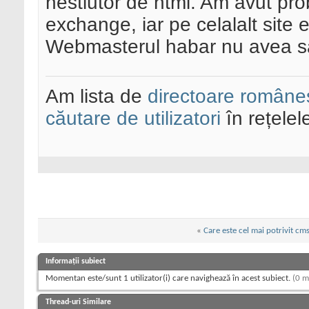
nestiutor de html. Am avut p
exchange, iar pe celalalt site 
Webmasterul habar nu avea sa 
Am lista de
directoare româneș
căutare de utilizatori
în rețelel
«
Care este cel mai potrivit cm
Informații subiect
Momentan este/sunt 1 utilizator(i) care navighează în acest subiect.
(0 m
Thread-uri Similare