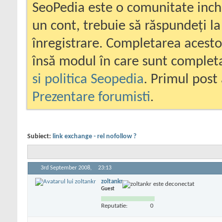
SeoPedia este o comunitate inc
un cont, trebuie să răspundeți la
înregistrare. Completarea acesto
însă modul în care sunt completa
si politica Seopedia
. Primul post 
Prezentare forumisti
.
Subiect:
link exchange - rel nofollow ?
3rd September 2008,
23:13
zoltankr
Guest
Reputatie:
0