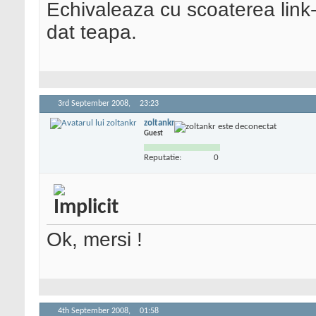
Echivaleaza cu scoaterea link-u
dat teapa.
3rd September 2008,
23:23
zoltankr
Guest
Reputatie:
0
Ok, mersi !
4th September 2008,
01:58