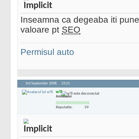
Inseamna ca degeaba iti pune el
valoare pt
SEO
Permisul auto
3rd September 2008,
23:21
w!ll
Ambasador
Reputatie:
39