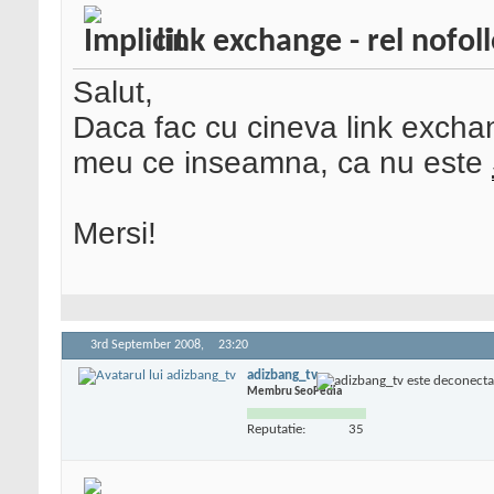
link exchange - rel nofol
Salut,
Daca fac cu cineva link exchan
meu ce inseamna, ca nu este
Mersi!
3rd September 2008,
23:20
adizbang_tv
Membru SeoPedia
Reputatie:
35