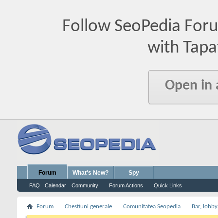
Follow SeoPedia For
with Tapa
Open in
Forum
What's New?
Spy
FAQ
Calendar
Community
Forum Actions
Quick Links
Forum
Chestiuni generale
Comunitatea Seopedia
Bar, lobby.