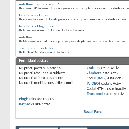
nofollow a ajuns o moda ?
De dcosmin83 în forumul Discutii generale privind optimizarea si motoarele de cauta
Nofollow backlinks
De warrior în forumul Discutii generale privind optimizarea si motoarele de cautare
Nofollow la blogul meu
De blueeyesromanesti în forumul Link-uri/Bannere
nofollow
De Mascka în forumul Discutii generale privind optimizarea si motoarele de cautare
Trafic.ro pune nofollow
De Cristian Mezei în forumul Bar, lobby...
Permisiuni postare
Nu puteţi
posta subiecte noi.
Codul BB
este
Activ
Nu puteţi
răspunde la subiecte
Zâmbete
este
Activ
Nu puteţi
adăuga ataşamente
Codul
[IMG]
este
Activ
Nu puteţi
modifica posturile proprii
[VIDEO]
code is
Activ
Codul HTML este
Inactiv
Trackbacks
are
Inactiv
Pingbacks
are
Inactiv
Refbacks
are
Activ
Reguli Forum