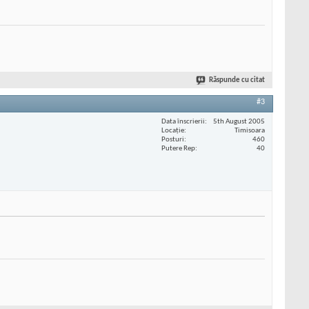
Răspunde cu citat
#3
Data înscrierii
5th August 2005
Locaţie
Timisoara
Posturi
460
Putere Rep
40