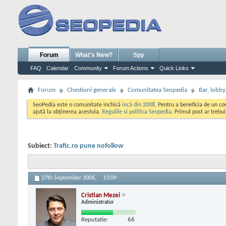
Forum
What's New?
Spy
FAQ
Calendar
Community
Forum Actions
Quick Links
Forum
Chestiuni generale
Comunitatea Seopedia
Bar, lobby.
SeoPedia este o comunitate inchisă
incă din 2008
. Pentru a beneficia de un c
ajută la obținerea acestuia.
Regulile si politica Seopedia
. Primul post ar trebu
Subiect:
Trafic.ro pune nofollow
27th September 2006,
13:09
Cristian Mezei
Administrator
Reputatie:
66