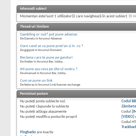
Informații subiect
Momentan este/sunt 1 utilizator(i) care navighează în acest subiect.
(0 m
Thread-uri Similare
Gambling or not? pot pune adsense
De Danielu în forumul Adsense
Oare cand se va pune pret/an si in .ro ?
De gigipok în forumul Domenii
Reclama care te pune pe ganduri
De thefan în forumul Bar, lobby...
Ati pune asa ceva pe site-ul vostru ?
De emanuel în forumul Bar, lobby...
Cum se pune un link
De fedoras în forumul Link/banner exchange
Permisiuni postare
Nu puteţi
posta subiecte noi.
Codul B
Nu puteţi
răspunde la subiecte
Zâmbet
Nu puteţi
adăuga ataşamente
Codul
[I
Nu puteţi
modifica posturile proprii
[VIDEO]
Codul H
Trackbac
Pingbacks
are
Inactiv