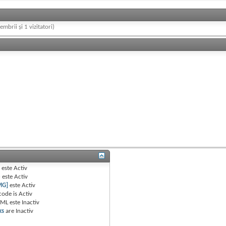
embrii și 1 vizitatori)
B
este
Activ
e
este
Activ
MG]
este
Activ
code is
Activ
TML este
Inactiv
ks
are
Inactiv