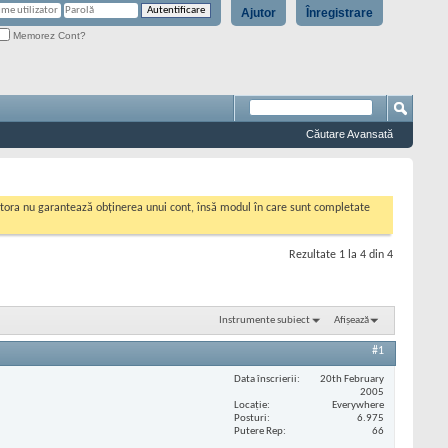
Ajutor
Înregistrare
Memorez Cont?
Căutare Avansată
cestora nu garantează obținerea unui cont, însă modul în care sunt completate
Rezultate 1 la 4 din 4
Instrumente subiect
Afișează
#1
Data înscrierii
20th February
2005
Locaţie
Everywhere
Posturi
6.975
Putere Rep
66