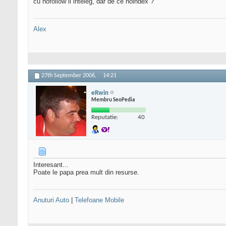
cu nofollow ii inteleg, dar de ce noindex ?
Alex
27th September 2006,
14:21
eRwin
Membru SeoPedia
Reputatie:
40
Interesant...
Poate le papa prea mult din resurse.
Anuturi Auto
|
Telefoane Mobile