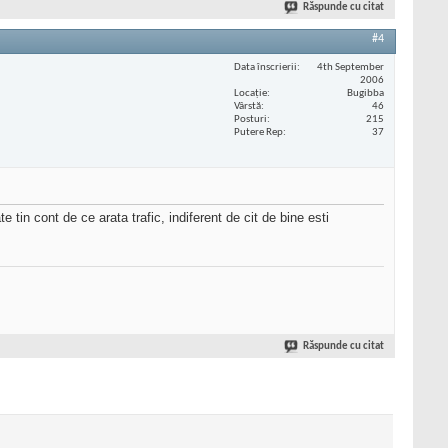
Răspunde cu citat
#4
Data înscrierii
4th September
2006
Locaţie
Bugibba
Vârstă
46
Posturi
215
Putere Rep
37
 tin cont de ce arata trafic, indiferent de cit de bine esti
Răspunde cu citat