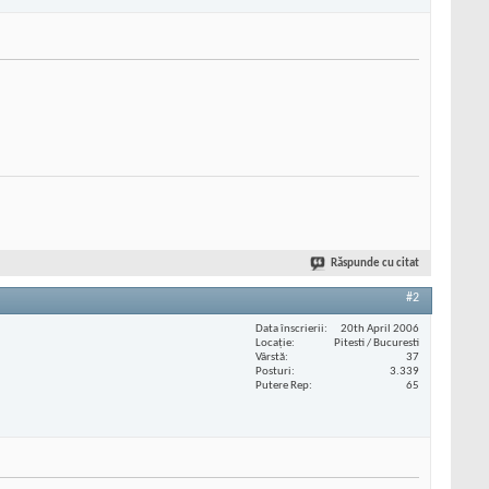
Răspunde cu citat
#2
Data înscrierii
20th April 2006
Locaţie
Pitesti / Bucuresti
Vârstă
37
Posturi
3.339
Putere Rep
65