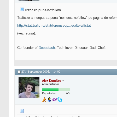
Trafic.ro pune nofollow
Trafic.ro a inceput sa puna "noindex, nofollow" pe pagina de referr
http://stat.trafic.ro/stat/forumseop...e/altele/#stat
(vezi sursa).
Co-founder of
Deepstash
. Tech lover. Dinosaur. Dad. Chef.
27th September 2006,
14:00
Alex Dumitru
Administrator
Reputatie:
65