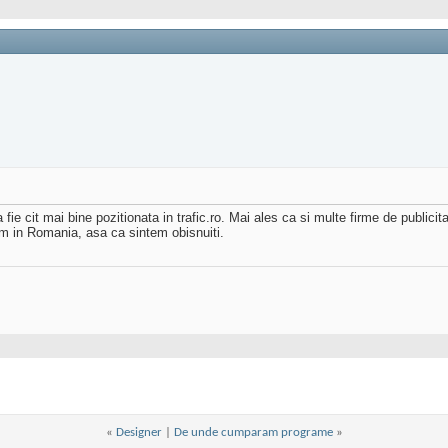
e cit mai bine pozitionata in trafic.ro. Mai ales ca si multe firme de publicitate
aim in Romania, asa ca sintem obisnuiti.
«
Designer
|
De unde cumparam programe
»