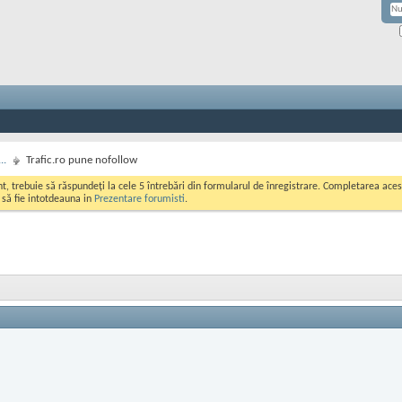
..
Trafic.ro pune nofollow
ont, trebuie să răspundeți la cele 5 întrebări din formularul de înregistrare. Completarea a
i să fie intotdeauna in
Prezentare forumisti
.