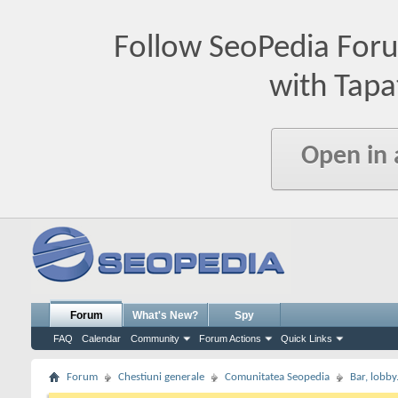
Follow SeoPedia For
with Tapa
Open in
Forum
What's New?
Spy
FAQ
Calendar
Community
Forum Actions
Quick Links
Forum
Chestiuni generale
Comunitatea Seopedia
Bar, lobby.