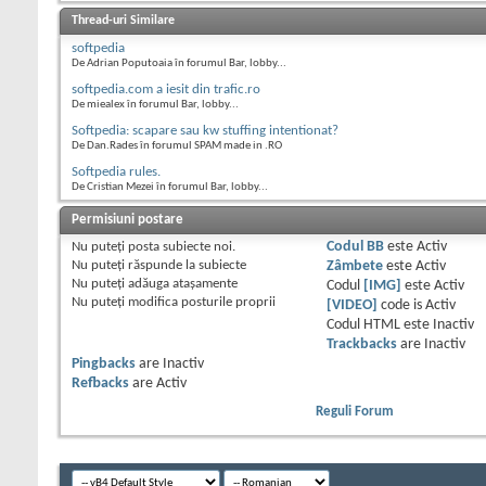
Thread-uri Similare
softpedia
De Adrian Poputoaia în forumul Bar, lobby...
softpedia.com a iesit din trafic.ro
De miealex în forumul Bar, lobby...
Softpedia: scapare sau kw stuffing intentionat?
De Dan.Rades în forumul SPAM made in .RO
Softpedia rules.
De Cristian Mezei în forumul Bar, lobby...
Permisiuni postare
Nu puteţi
posta subiecte noi.
Codul BB
este
Activ
Nu puteţi
răspunde la subiecte
Zâmbete
este
Activ
Nu puteţi
adăuga ataşamente
Codul
[IMG]
este
Activ
Nu puteţi
modifica posturile proprii
[VIDEO]
code is
Activ
Codul HTML este
Inactiv
Trackbacks
are
Inactiv
Pingbacks
are
Inactiv
Refbacks
are
Activ
Reguli Forum