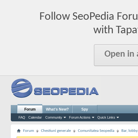
Follow SeoPedia For
with Tapa
Open in
Forum
What's New?
Spy
FAQ
Calendar
Community
Forum Actions
Quick Links
Forum
Chestiuni generale
Comunitatea Seopedia
Bar, lobby.