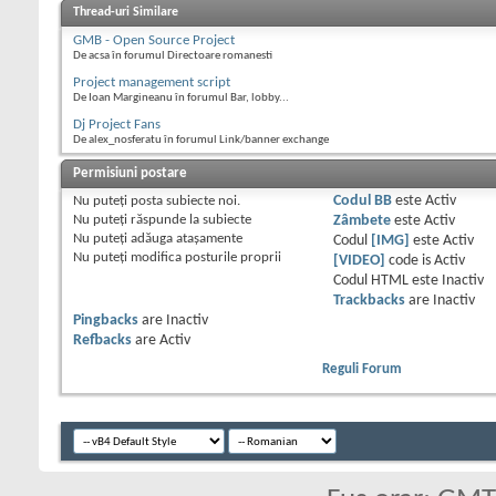
Thread-uri Similare
GMB - Open Source Project
De acsa în forumul Directoare romanesti
Project management script
De Ioan Margineanu în forumul Bar, lobby...
Dj Project Fans
De alex_nosferatu în forumul Link/banner exchange
Permisiuni postare
Nu puteţi
posta subiecte noi.
Codul BB
este
Activ
Nu puteţi
răspunde la subiecte
Zâmbete
este
Activ
Nu puteţi
adăuga ataşamente
Codul
[IMG]
este
Activ
Nu puteţi
modifica posturile proprii
[VIDEO]
code is
Activ
Codul HTML este
Inactiv
Trackbacks
are
Inactiv
Pingbacks
are
Inactiv
Refbacks
are
Activ
Reguli Forum