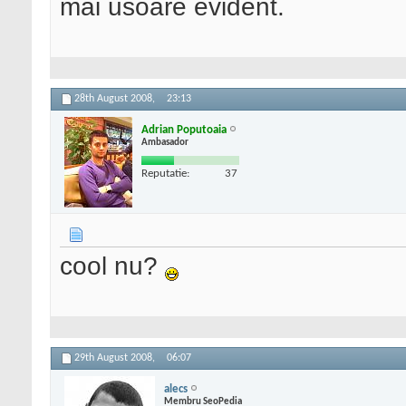
mai usoare evident.
28th August 2008,
23:13
Adrian Poputoaia
Ambasador
Reputatie:
37
cool nu?
29th August 2008,
06:07
alecs
Membru SeoPedia