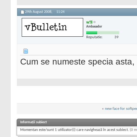
29th August 2008,
11:24
w!ll
Ambasador
Reputatie:
39
Cum se numeste specia asta,
«
new face for softpe
Informații subiect
Momentan este/sunt 1 utilizator(i) care navighează în acest subiect.
(0 m