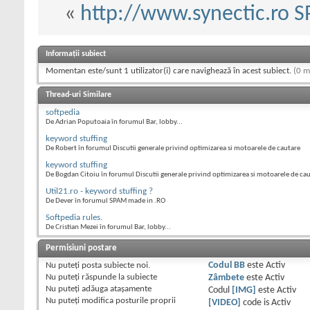
«
http://www.synectic.ro 
Informații subiect
Momentan este/sunt 1 utilizator(i) care navighează în acest subiect.
(0 m
Thread-uri Similare
softpedia
De Adrian Poputoaia în forumul Bar, lobby...
keyword stuffing
De Robert în forumul Discutii generale privind optimizarea si motoarele de cautare
keyword stuffing
De Bogdan Citoiu în forumul Discutii generale privind optimizarea si motoarele de ca
Util21.ro - keyword stuffing ?
De Dever în forumul SPAM made in .RO
Softpedia rules.
De Cristian Mezei în forumul Bar, lobby...
Permisiuni postare
Nu puteţi
posta subiecte noi.
Codul BB
este
Activ
Nu puteţi
răspunde la subiecte
Zâmbete
este
Activ
Nu puteţi
adăuga ataşamente
Codul
[IMG]
este
Activ
Nu puteţi
modifica posturile proprii
[VIDEO]
code is
Activ