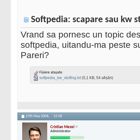
Softpedia: scapare sau kw st
Vrand sa pornesc un topic des
softpedia, uitandu-ma peste sur
Pareri?
Fișiere atașate
softpedia_kw_stuffing.txt
(5,1 KB, 54 afișări)
27th May 2006,
15:18
Cristian Mezei
Administrator