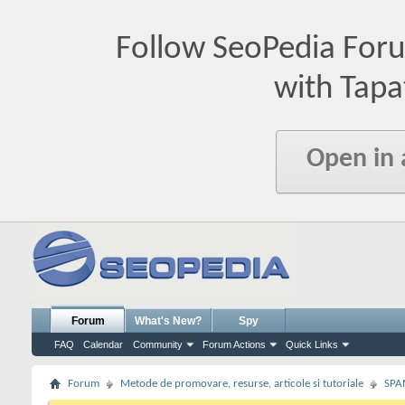
Follow SeoPedia For
with Tapa
Open in
Forum
What's New?
Spy
FAQ
Calendar
Community
Forum Actions
Quick Links
Forum
Metode de promovare, resurse, articole si tutoriale
SPA