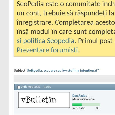
SeoPedia este o comunitate inc
un cont, trebuie să răspundeți la
înregistrare. Completarea acesto
însă modul în care sunt completa
si politica Seopedia
. Primul post 
Prezentare forumisti
.
Subiect:
Softpedia: scapare sau kw stuffing intentionat?
27th May 2006,
15:15
Dan.Rades
Membru SeoPedia
Reputatie:
38