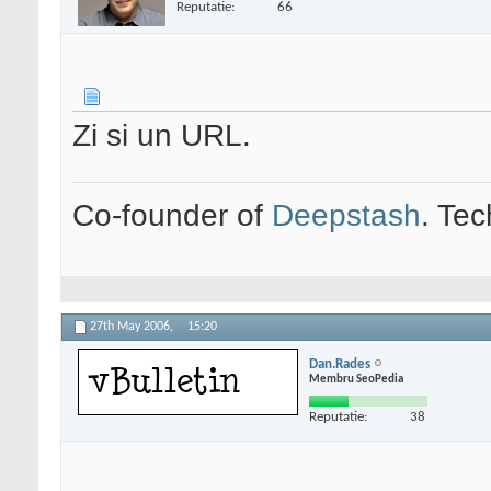
Reputatie:
66
Zi si un URL.
Co-founder of
Deepstash
. Tec
27th May 2006,
15:20
Dan.Rades
Membru SeoPedia
Reputatie:
38