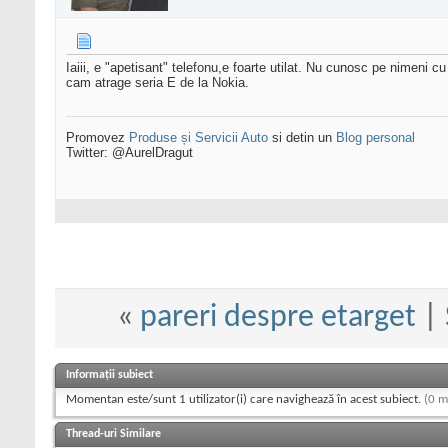
Iaiii, e "apetisant" telefonu,e foarte utilat. Nu cunosc pe nimeni c
cam atrage seria E de la Nokia.
Promovez
Produse și Servicii Auto
si detin un
Blog personal
Twitter: @AurelDragut
«
pareri despre etarget
|
Informații subiect
Momentan este/sunt 1 utilizator(i) care navighează în acest subiect.
(0 m
Thread-uri Similare