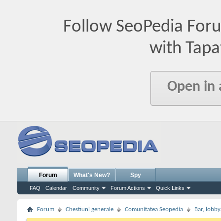
Follow SeoPedia For
with Tapa
Open in
Forum
What's New?
Spy
FAQ
Calendar
Community
Forum Actions
Quick Links
Forum
Chestiuni generale
Comunitatea Seopedia
Bar, lobby.