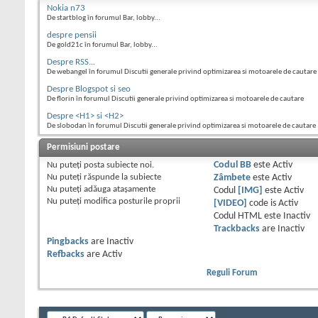
Nokia n73
De startblog în forumul Bar, lobby...
despre pensii
De gold21c în forumul Bar, lobby...
Despre RSS...
De webangel în forumul Discutii generale privind optimizarea si motoarele de cautare
Despre Blogspot si seo
De florin în forumul Discutii generale privind optimizarea si motoarele de cautare
Despre <H1> si <H2>
De slobodan în forumul Discutii generale privind optimizarea si motoarele de cautare
Permisiuni postare
Nu puteţi
posta subiecte noi.
Codul BB
este
Activ
Nu puteţi
răspunde la subiecte
Zâmbete
este
Activ
Nu puteţi
adăuga ataşamente
Codul
[IMG]
este
Activ
Nu puteţi
modifica posturile proprii
[VIDEO]
code is
Activ
Codul HTML este
Inactiv
Trackbacks
are
Inactiv
Pingbacks
are
Inactiv
Refbacks
are
Activ
Reguli Forum