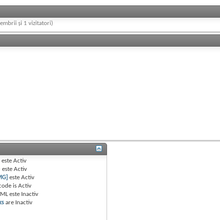
embrii și 1 vizitatori)
B
este
Activ
e
este
Activ
MG]
este
Activ
code is
Activ
TML este
Inactiv
ks
are
Inactiv