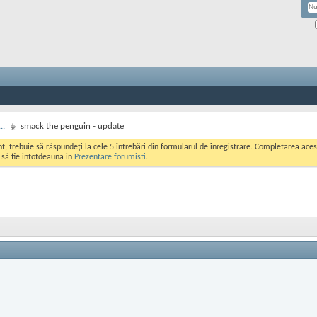
..
smack the penguin - update
ont, trebuie să răspundeți la cele 5 întrebări din formularul de înregistrare. Completarea a
i să fie intotdeauna in
Prezentare forumisti
.