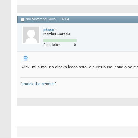
2nd November 2005,
09:04
phane
Membru SeoPedia
Reputatie:
0
:wink: mi-a mai zis cineva ideea asta. e super buna. cand o sa ma
[
smack the penguin
]