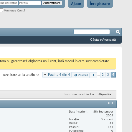
Ajutor
Înregistrare
Memorez Cont?
Căutare Avansată
cestora nu garantează obținerea unui cont, însă modul în care sunt completate
Pagina 4 din 4
...
2
3
4
Rezultate 31 la 33 din 33
Primul
Instrumente subiect
Afișează
#31
Data înscrierii
5th September
2005
Locaţie
Bucuresti
Vârstă
41
Posturi
144
Putere Rep
0