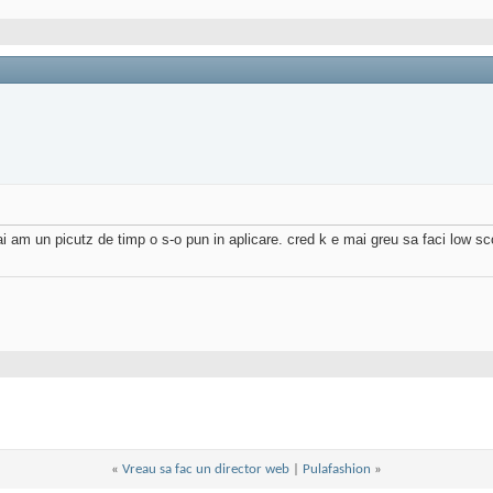
i am un picutz de timp o s-o pun in aplicare. cred k e mai greu sa faci low s
«
Vreau sa fac un director web
|
Pulafashion
»