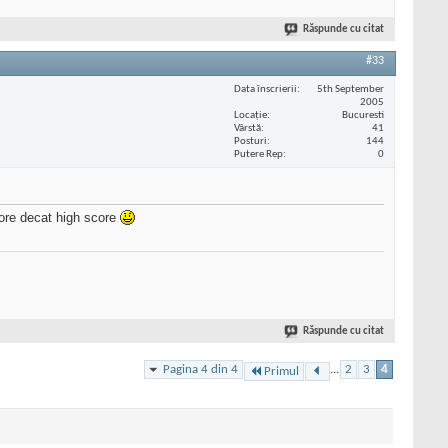
Răspunde cu citat
#33
Data înscrierii
5th September
2005
Locaţie
Bucuresti
Vârstă
41
Posturi
144
Putere Rep
0
core decat high score
Răspunde cu citat
Pagina 4 din 4
...
2
3
4
Primul