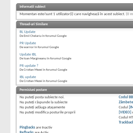
Informații subiect
Momentan este/sunt 1 utilizator(i) care navighează în acest subiect.
(0 m
Thread-uri Similare
BL Update
De Emil Chelariu în forumul Google
PR Update
De warrior în forumul Google
Update IBL
De Ioan Margineanu în forumul Google
PR update ?
De Cristian Mezei în forumul Google
IBL update
De Cristian Mezei în forumul Google
Permisiuni postare
Nu puteţi
posta subiecte noi.
Codul B
Nu puteţi
răspunde la subiecte
Zâmbet
Nu puteţi
adăuga ataşamente
Codul
[I
Nu puteţi
modifica posturile proprii
[VIDEO]
Codul H
Trackbac
Pingbacks
are
Inactiv
Refbacks
are
Activ