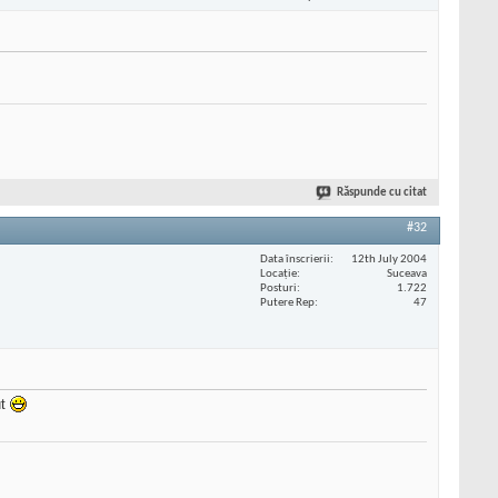
Răspunde cu citat
#32
Data înscrierii
12th July 2004
Locaţie
Suceava
Posturi
1.722
Putere Rep
47
ut