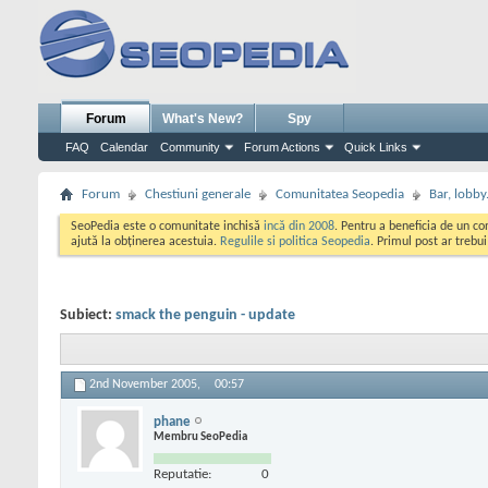
Forum
What's New?
Spy
FAQ
Calendar
Community
Forum Actions
Quick Links
Forum
Chestiuni generale
Comunitatea Seopedia
Bar, lobby.
SeoPedia este o comunitate inchisă
incă din 2008
. Pentru a beneficia de un c
ajută la obținerea acestuia.
Regulile si politica Seopedia
. Primul post ar trebu
Subiect:
smack the penguin - update
2nd November 2005,
00:57
phane
Membru SeoPedia
Reputatie:
0