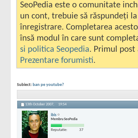
SeoPedia este o comunitate inc
un cont, trebuie să răspundeți la
înregistrare. Completarea acesto
însă modul în care sunt completa
si politica Seopedia
. Primul post 
Prezentare forumisti
.
Subiect:
ban pe youtube?
13th October 2007,
19:54
ibis
Membru SeoPedia
Reputatie:
37