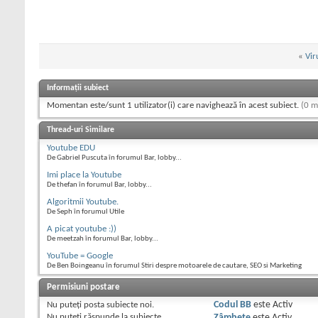
«
Vir
Informații subiect
Momentan este/sunt 1 utilizator(i) care navighează în acest subiect.
(0 m
Thread-uri Similare
Youtube EDU
De Gabriel Puscuta în forumul Bar, lobby...
Imi place la Youtube
De thefan în forumul Bar, lobby...
Algoritmii Youtube.
De Seph în forumul Utile
A picat youtube :))
De meetzah în forumul Bar, lobby...
YouTube = Google
De Ben Boingeanu în forumul Stiri despre motoarele de cautare, SEO si Marketing
Permisiuni postare
Nu puteţi
posta subiecte noi.
Codul BB
este
Activ
Nu puteţi
răspunde la subiecte
Zâmbete
este
Activ