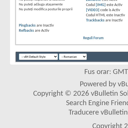
Nu puteţi
adăuga ataşamente
Codul
[IMG]
este
Activ
Nu puteţi
modifica posturile proprii
[VIDEO]
code is
Activ
Codul HTML este
Inactiv
Trackbacks
are
Inactiv
Pingbacks
are
Inactiv
Refbacks
are
Activ
Reguli Forum
Fus orar: GM
Powered by vBu
Copyright © 2026 vBulletin Solu
Search Engine Frien
Traducere vBullet
Copyright 