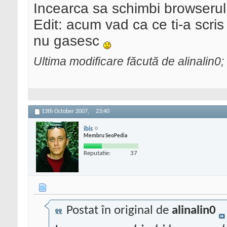
Incearca sa schimbi browserul.
Edit: acum vad ca ce ti-a scris 
nu gasesc
Ultima modificare făcută de alinalin0
13th October 2007,
23:40
ibis
Membru SeoPedia
Reputatie:
37
Postat în original de
alinalin0