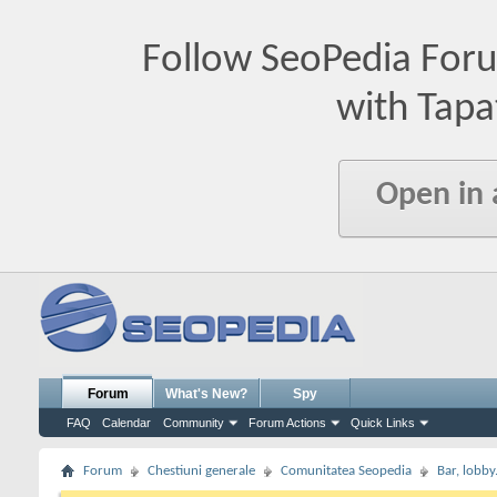
Follow SeoPedia For
with Tapa
Open in
Forum
What's New?
Spy
FAQ
Calendar
Community
Forum Actions
Quick Links
Forum
Chestiuni generale
Comunitatea Seopedia
Bar, lobby.