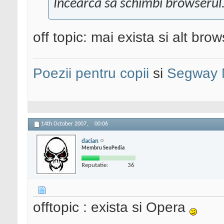
Incearca sa schimbi browserul. 
off topic: mai exista si alt bro
Poezii pentru copii
si
Segway 
14th October 2007,
00:06
dacian
Membru SeoPedia
Reputatie:
36
offtopic : exista si Opera