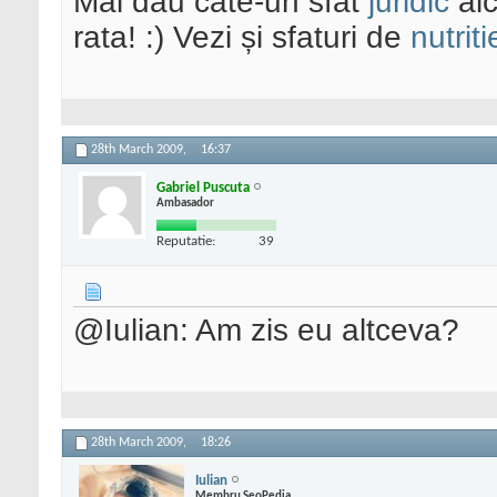
Mai dau cate-un sfat
juridic
aic
rata! :) Vezi și sfaturi de
nutriti
28th March 2009,
16:37
Gabriel Puscuta
Ambasador
Reputatie:
39
@Iulian: Am zis eu altceva?
28th March 2009,
18:26
Iulian
Membru SeoPedia