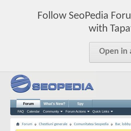
Follow SeoPedia For
with Tapa
Open in
Forum
What's New?
Spy
FAQ
Calendar
Community
Forum Actions
Quick Links
Forum
Chestiuni generale
Comunitatea Seopedia
Bar, lobby.