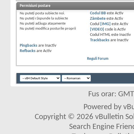
Permisiuni postare
Nu puteţi
posta subiecte noi.
Codul BB
este
Activ
Nu puteţi
răspunde la subiecte
Zâmbete
este
Activ
Nu puteţi
adăuga ataşamente
Codul
[IMG]
este
Activ
Nu puteţi
modifica posturile proprii
[VIDEO]
code is
Activ
Codul HTML este
Inactiv
Trackbacks
are
Inactiv
Pingbacks
are
Inactiv
Refbacks
are
Activ
Reguli Forum
Fus orar: GM
Powered by vBu
Copyright © 2026 vBulletin Solu
Search Engine Frien