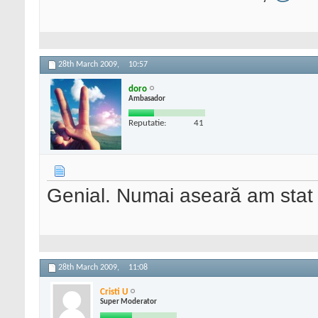
28th March 2009,
10:57
doro
Ambasador
Reputatie:
41
Genial. Numai aseară am stat ş
28th March 2009,
11:08
Cristi U
Super Moderator