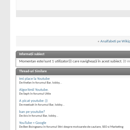
«
Analfabeti pe Wiki
Informații subiect
Momentan este/sunt 1 utilizator(i) care navighează în acest subiect.
(0 m
Thread-uri Similare
Imi place la Youtube
De thefan în forumul Bar, lobby...
Algoritmii Youtube.
De Seph în forumul Utile
A picat youtube :))
De meetzah în forumul Bar, lobby...
ban pe youtube?
De ibis în forumul Bar, lobby...
YouTube = Google
De Ben Boingeanu în forumul Stiri despre motoarele de cautare, SEO si Marketing