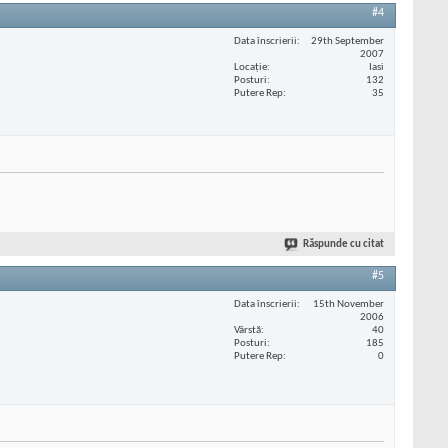
#4
Data înscrierii
29th September
2007
Locaţie
Iasi
Posturi
132
Putere Rep
35
Răspunde cu citat
#5
Data înscrierii
15th November
2006
Vârstă
40
Posturi
185
Putere Rep
0