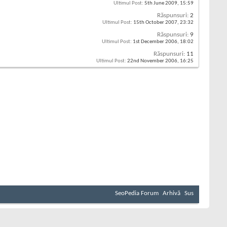
Ultimul Post:
5th June 2009,
15:59
Răspunsuri:
2
Ultimul Post:
15th October 2007,
23:32
Răspunsuri:
9
Ultimul Post:
1st December 2006,
18:02
Răspunsuri:
11
Ultimul Post:
22nd November 2006,
16:25
SeoPedia Forum
Arhivă
Sus