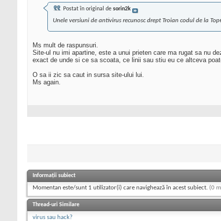
Postat în original de
sorin2k
Unele versiuni de antivirus recunosc drept Troian codul de la Top6
Ms mult de raspunsuri.
Site-ul nu imi apartine, este a unui prieten care ma rugat sa nu dezv
exact de unde si ce sa scoata, ce linii sau stiu eu ce altceva poat
O sa ii zic sa caut in sursa site-ului lui.
Ms again.
Informații subiect
Momentan este/sunt 1 utilizator(i) care navighează în acest subiect.
(0 m
Thread-uri Similare
virus sau hack?