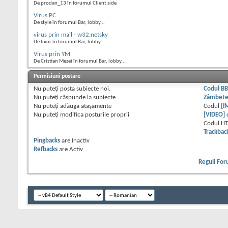
De prodan_13 în forumul Client side
Virus PC
De style în forumul Bar, lobby...
virus prin mail - w32.netsky
De lixor în forumul Bar, lobby...
Virus prin YM
De Cristian Mezei în forumul Bar, lobby...
Permisiuni postare
Nu puteţi
posta subiecte noi.
Codul B
Nu puteţi
răspunde la subiecte
Zâmbet
Nu puteţi
adăuga ataşamente
Codul
[I
Nu puteţi
modifica posturile proprii
[VIDEO]
Codul H
Trackbac
Pingbacks
are
Inactiv
Refbacks
are
Activ
Reguli Fo