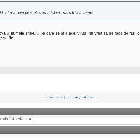
6. Ai asa ceva pe site? Scoate-l si vezi daca iti mai apare.
alui numele site-ului pe care se afla acel virus, nu vrea sa se faca de ras (cica
e sa fie.
«
Site ciudat
|
ban pe youtube?
»
embrii și 1 vizitatori)