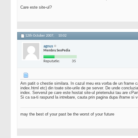
Care este site-ul?
12th October 2007,
10:02
agnus
Membru SeoPedia
Reputatie:
35
Am patit o chestie similara. In cazul meu era vorba de un frame ca
index.html etc) din toate site-urile de pe server. De unde concluzia 
index. Serverul pe care este hostat site-ul prietenului tau are cP
Si ca sa-ti raspund la intrebare, cauta prin pagina dupa iframe si
may the best of your past be the worst of your future