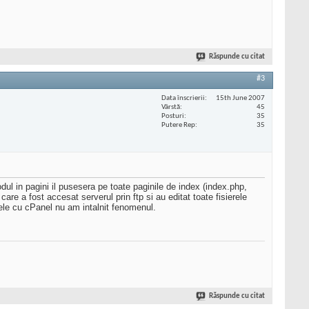
Răspunde cu citat
#3
Data înscrierii
15th June 2007
Vârstă
45
Posturi
35
Putere Rep
35
ul in pagini il pusesera pe toate paginile de index (index.php,
are a fost accesat serverul prin ftp si au editat toate fisierele
rele cu cPanel nu am intalnit fenomenul.
Răspunde cu citat