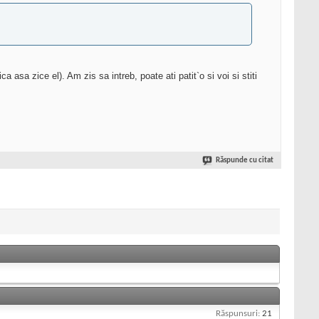
 asa zice el). Am zis sa intreb, poate ati patit`o si voi si stiti
Răspunde cu citat
Răspunsuri:
21