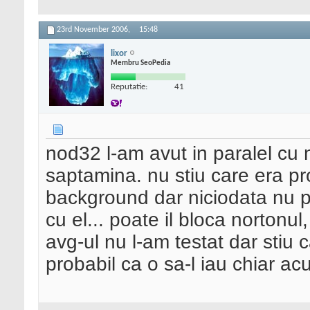
23rd November 2006,
15:48
lixor
Membru SeoPedia
Reputatie:
41
nod32 l-am avut in paralel cu 
saptamina. nu stiu care era pr
background dar niciodata nu p
cu el... poate il bloca nortonul,
avg-ul nu l-am testat dar stiu c
probabil ca o sa-l iau chiar a