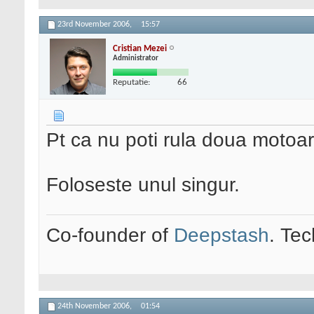
23rd November 2006,
15:57
Cristian Mezei
Administrator
Reputatie:
66
Pt ca nu poti rula doua motoar
Foloseste unul singur.
Co-founder of
Deepstash
. Tec
24th November 2006,
01:54