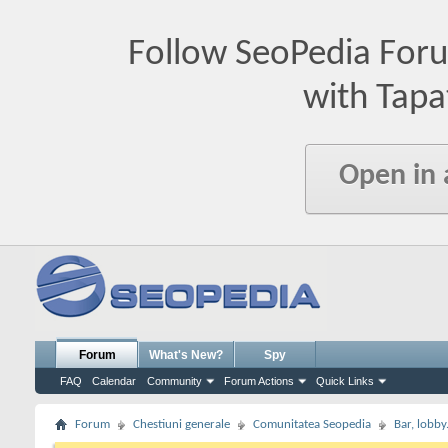
Follow SeoPedia For
with Tapa
Open in
Forum
What's New?
Spy
FAQ
Calendar
Community
Forum Actions
Quick Links
Forum
Chestiuni generale
Comunitatea Seopedia
Bar, lobby.