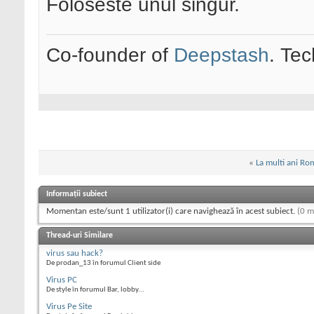
Foloseste unul singur.
Co-founder of
Deepstash
. Tec
«
La multi ani Ro
Informații subiect
Momentan este/sunt 1 utilizator(i) care navighează în acest subiect.
(0 m
Thread-uri Similare
virus sau hack?
De prodan_13 în forumul Client side
Virus PC
De style în forumul Bar, lobby...
Virus Pe Site