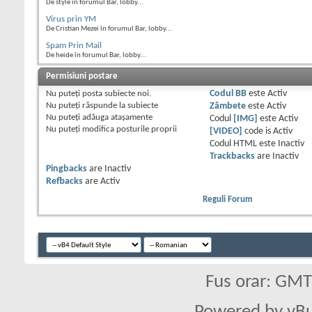
De style în forumul Bar, lobby...
Virus prin YM
De Cristian Mezei în forumul Bar, lobby...
Spam Prin Mail
De heide în forumul Bar, lobby...
Permisiuni postare
Nu puteţi
posta subiecte noi.
Codul BB
este
Activ
Nu puteţi
răspunde la subiecte
Zâmbete
este
Activ
Nu puteţi
adăuga ataşamente
Codul
[IMG]
este
Activ
Nu puteţi
modifica posturile proprii
[VIDEO]
code is
Activ
Codul HTML este
Inactiv
Trackbacks
are
Inactiv
Pingbacks
are
Inactiv
Refbacks
are
Activ
Reguli Forum
Fus orar: GM