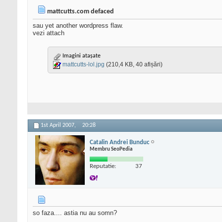
mattcutts.com defaced
sau yet another wordpress flaw.
vezi attach
Imagini atașate
mattcutts-lol.jpg
(210,4 KB, 40 afișări)
1st April 2007,
20:28
Catalin Andrei Bunduc
Membru SeoPedia
Reputatie:
37
so faza.... astia nu au somn?