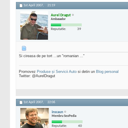
1st April 2007,
21:19
Aurel Dragut
Ambasador
Reputatie:
39
Si cireasa de pe tort ...un "romanian ..."
Promovez
Produse și Servicii Auto
si detin un
Blog personal
Twitter: @AurelDragut
1st April 2007,
22:06
inscaun
Membru SeoPedia
Reputatie:
40