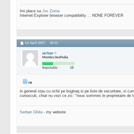
Imi place sa
Joc Zuma
Internet Explorer browser compatibility ... NONE FOREVER
1st April 2007,
20:33
serban
Membru SeoPedia
Reputatie:
38
re
in general stau cu ochii pe bugtraq si pe liste de securitate, si c
cunoscuti, chiar nu vezi ce zic: "nous sommes le proprietaire de t
Serban Ghita
- my website