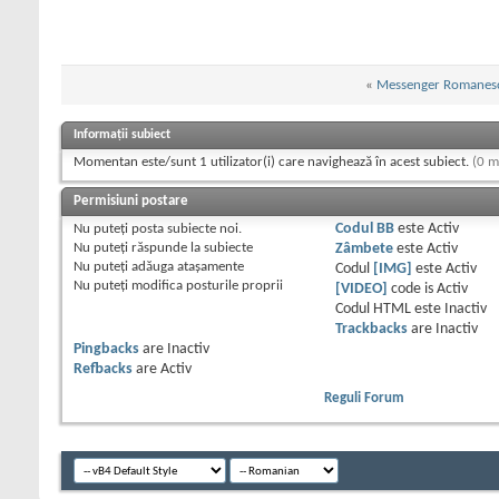
«
Messenger Romanes
Informații subiect
Momentan este/sunt 1 utilizator(i) care navighează în acest subiect.
(0 m
Permisiuni postare
Nu puteţi
posta subiecte noi.
Codul BB
este
Activ
Nu puteţi
răspunde la subiecte
Zâmbete
este
Activ
Nu puteţi
adăuga ataşamente
Codul
[IMG]
este
Activ
Nu puteţi
modifica posturile proprii
[VIDEO]
code is
Activ
Codul HTML este
Inactiv
Trackbacks
are
Inactiv
Pingbacks
are
Inactiv
Refbacks
are
Activ
Reguli Forum