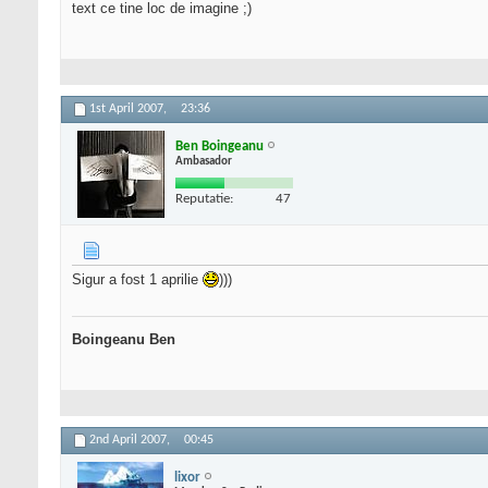
text ce tine loc de imagine ;)
1st April 2007,
23:36
Ben Boingeanu
Ambasador
Reputatie:
47
Sigur a fost 1 aprilie
)))
Boingeanu Ben
2nd April 2007,
00:45
lixor