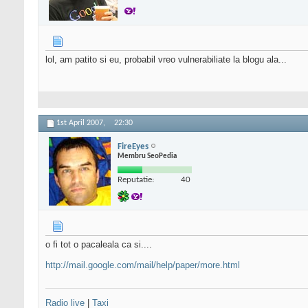
lol, am patito si eu, probabil vreo vulnerabiliate la blogu ala...
1st April 2007,
22:30
FireEyes
Membru SeoPedia
Reputatie:
40
o fi tot o pacaleala ca si....
http://mail.google.com/mail/help/paper/more.html
Radio live
|
Taxi