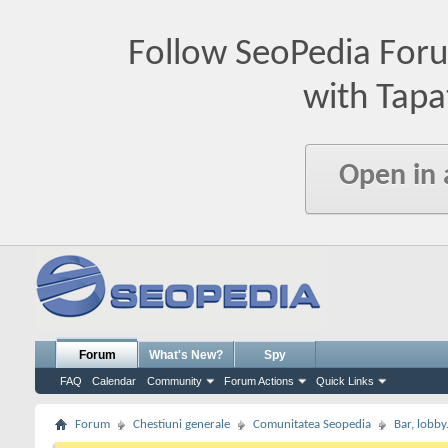
Follow SeoPedia For
with Tapa
Open in
Forum
What's New?
Spy
FAQ
Calendar
Community
Forum Actions
Quick Links
Forum
Chestiuni generale
Comunitatea Seopedia
Bar, lobby.