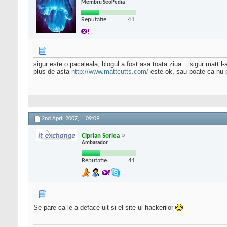
Membru SeoPedia
Reputatie:
41
sigur este o pacaleala, blogul a fost asa toata ziua... sigur matt 
plus de-asta
http://www.mattcutts.com/
este ok, sau poate ca nu p
2nd April 2007,
09:09
Ciprian Sorlea
Ambasador
Reputatie:
41
Se pare ca le-a deface-uit si el site-ul hackerilor