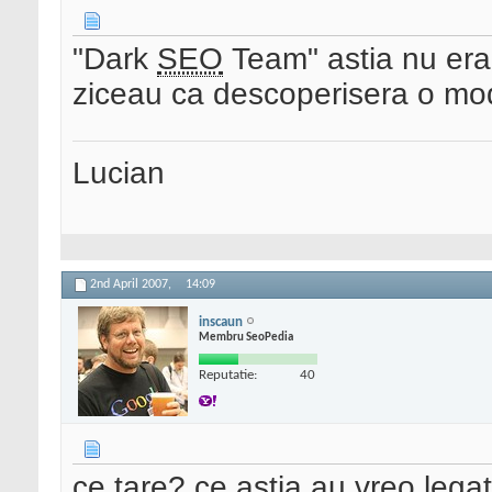
"Dark
SEO
Team" astia nu erau
ziceau ca descoperisera o mod
Lucian
2nd April 2007,
14:09
inscaun
Membru SeoPedia
Reputatie:
40
ce tare? ce astia au vreo lega