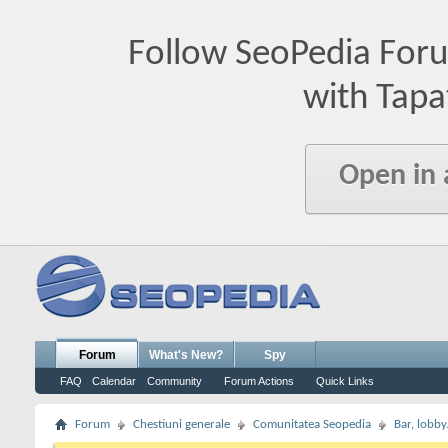
Follow SeoPedia For
with Tapa
Open in
Forum
What's New?
Spy
FAQ
Calendar
Community
Forum Actions
Quick Links
Forum
Chestiuni generale
Comunitatea Seopedia
Bar, lobby.