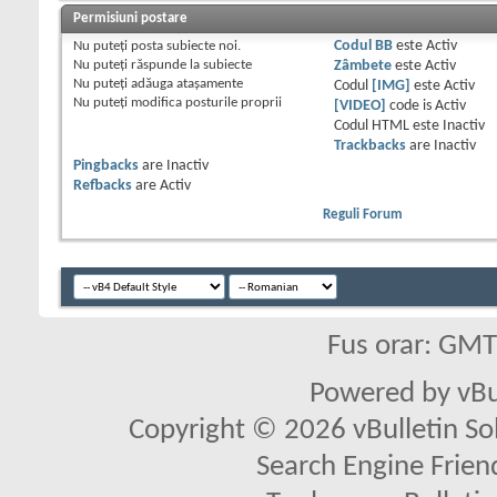
Permisiuni postare
Nu puteţi
posta subiecte noi.
Codul BB
este
Activ
Nu puteţi
răspunde la subiecte
Zâmbete
este
Activ
Nu puteţi
adăuga ataşamente
Codul
[IMG]
este
Activ
Nu puteţi
modifica posturile proprii
[VIDEO]
code is
Activ
Codul HTML este
Inactiv
Trackbacks
are
Inactiv
Pingbacks
are
Inactiv
Refbacks
are
Activ
Reguli Forum
Fus orar: GM
Powered by vBu
Copyright © 2026 vBulletin Solu
Search Engine Frien