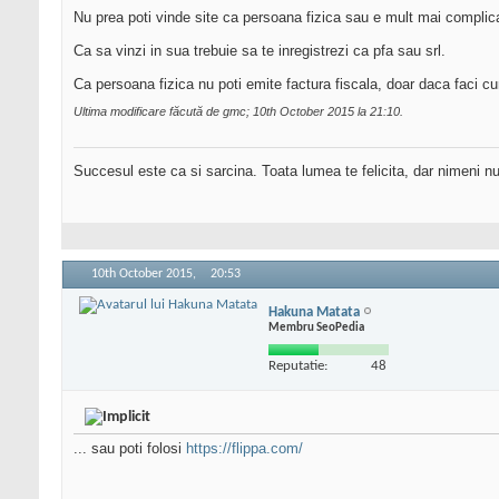
Nu prea poti vinde site ca persoana fizica sau e mult mai complicat
Ca sa vinzi in sua trebuie sa te inregistrezi ca pfa sau srl.
Ca persoana fizica nu poti emite factura fiscala, doar daca faci c
Ultima modificare făcută de gmc; 10th October 2015 la
21:10
.
Succesul este ca si sarcina. Toata lumea te felicita, dar nimeni nu 
10th October 2015,
20:53
Hakuna Matata
Membru SeoPedia
Reputatie:
48
... sau poti folosi
https://flippa.com/