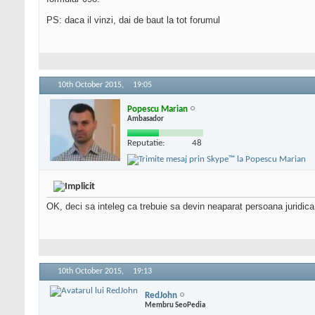
PS: daca il vinzi, dai de baut la tot forumul
10th October 2015,
19:05
Popescu Marian
Ambasador
Reputatie:
48
OK, deci sa inteleg ca trebuie sa devin neaparat persoana juridic
10th October 2015,
19:13
RedJohn
Membru SeoPedia