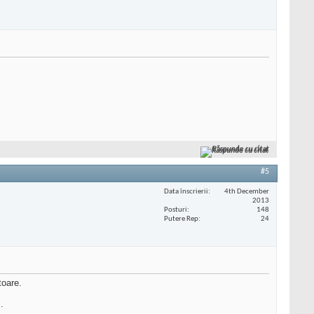
Răspunde cu citat
#5
Data înscrierii
4th December
2013
Posturi
148
Putere Rep
24
toare.
.