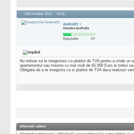
11th October 2015,
21:10
Andrei01
Membru SeoPedia
Reputatie:
29
Nu trebuie sa te inregistrezi ca platitor de TVA pentru a vinde un a
apartamentul sau masina cu mai mult de 65.000 Euro ar trebui sa-
Obligatia de a te inregistra ca si platitor de TVA daca realizezi ve
Informații subiect
Momentan este/sunt 1 utilizator(i) care navighează în acest subiect.
(0 m