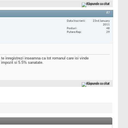
Răspunde cu citat
#7
Data înscrierii
23rd January
2011
Posturi
48
Putere Rep
29
a te inregistrezi inseamna ca tot romanul care isi vinde
% impozit si 5.5% sanatate.
Răspunde cu citat