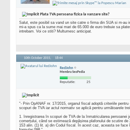
Plata TVA persoana fizica la vanzare site?
Salut, este posibil sa vand un site catre o firma din SUA si m-au
mi-a spus ca la sume mai mari de 65.000 de euro trebuie sa plates
intrebam. Voi ce stiti? Multumesc anticipat.
10th October 2015,
18:44
RedJohn
Membru SeoPedia
Reputatie:
25
"- Prin OpANAF nr. 17/2015, organul fiscal adoptă criteriile pentru
scopuri de TVA iar actul normativ se aplică pentru următoarele trei
1. înregistrarea în scopuri de TVA de la înmatricularea persoanei ju
comerțului, când se estimează depășirea plafonului de scutire de 
153 alin. (1) lit. a) din Codul fiscal. În acest caz, aceasta se fa
formular 098."