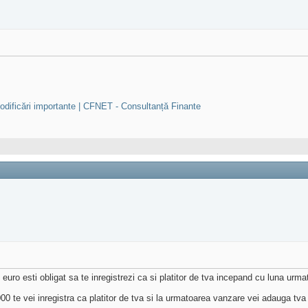
dificări importante | CFNET - Consultanță Finante
ro esti obligat sa te inregistrezi ca si platitor de tva incepand cu luna urma
 te vei inregistra ca platitor de tva si la urmatoarea vanzare vei adauga tva 