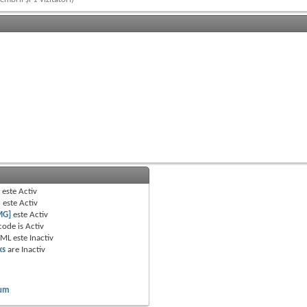
B
este
Activ
e
este
Activ
MG]
este
Activ
code is
Activ
TML este
Inactiv
ks
are
Inactiv
rum