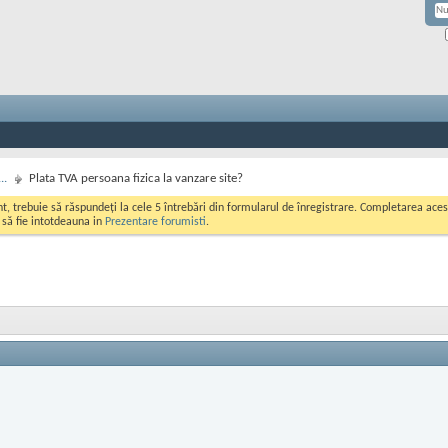
..
Plata TVA persoana fizica la vanzare site?
ont, trebuie să răspundeți la cele 5 întrebări din formularul de înregistrare. Completarea a
i să fie intotdeauna in
Prezentare forumisti
.