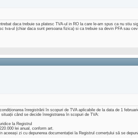
 intrebat daca trebuie sa platesc TVA-ul in RO la care le-am spus ca nu stiu s
c tva-ul (chiar daca sunt persoana fizica) si ca trebuie sa devin PFA sau cev
 condiționarea înregistrării în scopuri de TVA aplicabile de la data de 1 februa
 situații când se decide înregistrarea în scopuri de TVA:
ridice la Registrul
220.000 lei anual, conform art.
ce în aceeași zi cu depunerea documentației la Registrul comerțului să se depună