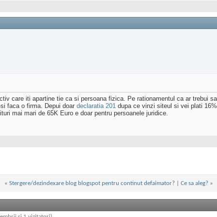
ctiv care iti apartine tie ca si persoana fizica. Pe rationamentul ca ar trebui s
si faca o firma. Depui doar
declaratia 201
dupa ce vinzi siteul si vei plati 16
nituri mai mari de 65K Euro e doar pentru persoanele juridice.
«
Stergere/dezindexare blog blogspot pentru continut defaimator?
|
Ce sa aleg?
»
embrii și 1 vizitatori)