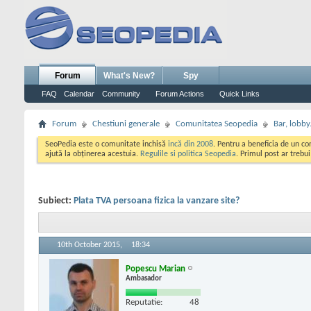
Forum
What's New?
Spy
FAQ
Calendar
Community
Forum Actions
Quick Links
Forum
Chestiuni generale
Comunitatea Seopedia
Bar, lobby.
SeoPedia este o comunitate inchisă
incă din 2008
. Pentru a beneficia de un c
ajută la obținerea acestuia.
Regulile si politica Seopedia
. Primul post ar trebu
Subiect:
Plata TVA persoana fizica la vanzare site?
10th October 2015,
18:34
Popescu Marian
Ambasador
Reputatie:
48