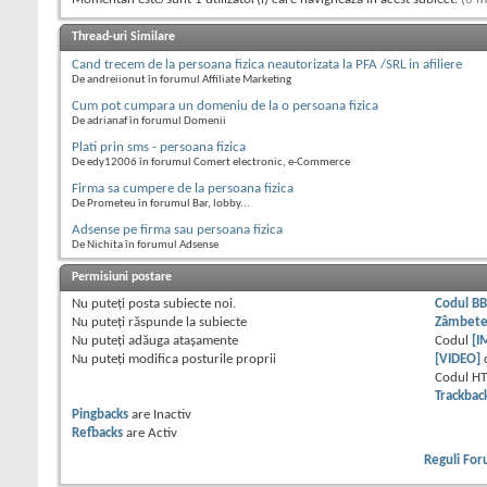
Thread-uri Similare
Cand trecem de la persoana fizica neautorizata la PFA /SRL in afiliere
De andreiionut în forumul Affiliate Marketing
Cum pot cumpara un domeniu de la o persoana fizica
De adrianaf în forumul Domenii
Plati prin sms - persoana fizica
De edy12006 în forumul Comert electronic, e-Commerce
Firma sa cumpere de la persoana fizica
De Prometeu în forumul Bar, lobby...
Adsense pe firma sau persoana fizica
De Nichita în forumul Adsense
Permisiuni postare
Nu puteţi
posta subiecte noi.
Codul B
Nu puteţi
răspunde la subiecte
Zâmbet
Nu puteţi
adăuga ataşamente
Codul
[I
Nu puteţi
modifica posturile proprii
[VIDEO]
Codul H
Trackbac
Pingbacks
are
Inactiv
Refbacks
are
Activ
Reguli Fo