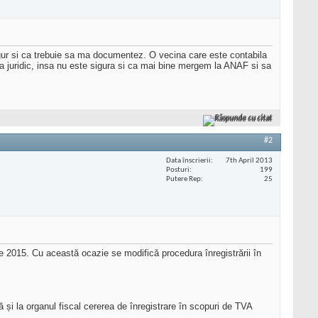
igur si ca trebuie sa ma documentez. O vecina care este contabila
a juridic, insa nu este sigura si ca mai bine mergem la ANAF si sa
Răspunde cu citat
#2
Data înscrierii
7th April 2013
Posturi
199
Putere Rep
25
rie 2015. Cu această ocazie se modifică procedura înregistrării în
 și la organul fiscal cererea de înregistrare în scopuri de TVA