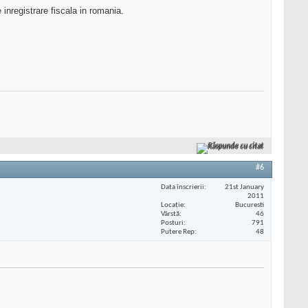
inregistrare fiscala in romania.
Răspunde cu citat
#6
Data înscrierii
21st January
2011
Locaţie
Bucuresti
Vârstă
46
Posturi
791
Putere Rep
48