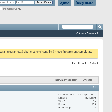
Ajutor
Înregistrare
Memorez Cont?
Căutare Avansată
cestora nu garantează obținerea unui cont, însă modul în care sunt completate
Rezultate 1 la 7 din 7
Instrumente subiect
Afișează
#1
Data înscrierii
18th April 2007
Locaţie
Bucuresti
Vârstă
45
Posturi
983
Putere Rep
48