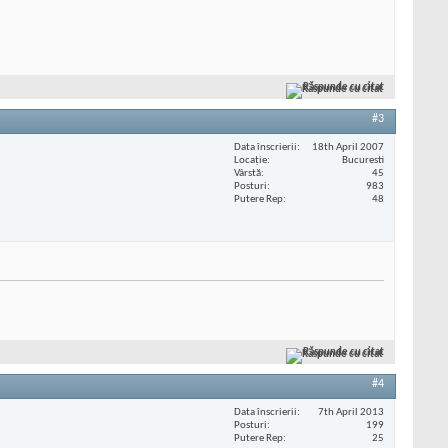
Răspunde cu citat
#3
Data înscrierii
18th April 2007
Locaţie
Bucuresti
Vârstă
45
Posturi
983
Putere Rep
48
Răspunde cu citat
#4
Data înscrierii
7th April 2013
Posturi
199
Putere Rep
25