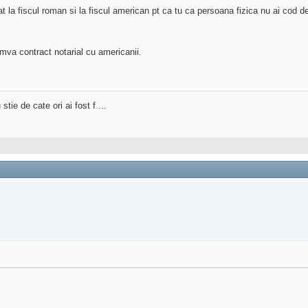
 la fiscul roman si la fiscul american pt ca tu ca persoana fizica nu ai cod de 
umva contract notarial cu americanii.
stie de cate ori ai fost f
.
...