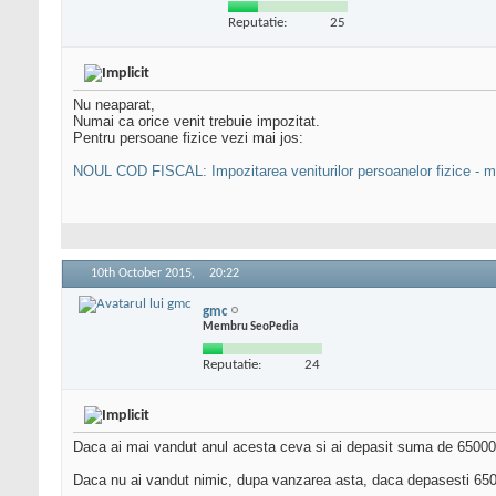
Reputatie:
25
Nu neaparat,
Numai ca orice venit trebuie impozitat.
Pentru persoane fizice vezi mai jos:
NOUL COD FISCAL: Impozitarea veniturilor persoanelor fizice - mo
10th October 2015,
20:22
gmc
Membru SeoPedia
Reputatie:
24
Daca ai mai vandut anul acesta ceva si ai depasit suma de 65000 eu
Daca nu ai vandut nimic, dupa vanzarea asta, daca depasesti 65000