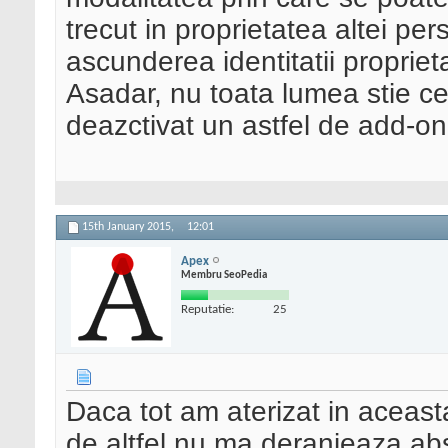
trecut in proprietatea altei pe
ascunderea identitatii propriet
Asadar, nu toata lumea stie ce 
deazctivat un astfel de add-on
15th January 2015,
12:01
Apex
Membru SeoPedia
Reputatie:
25
Daca tot am aterizat in aceast
de altfel nu ma deranjeaza abso