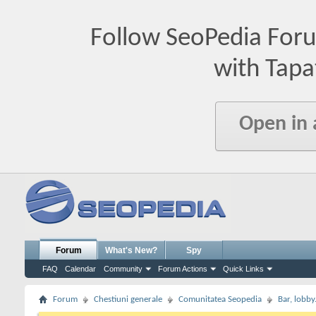
Follow SeoPedia For
with Tapa
Open in
Forum
What's New?
Spy
FAQ
Calendar
Community
Forum Actions
Quick Links
Forum
Chestiuni generale
Comunitatea Seopedia
Bar, lobby.