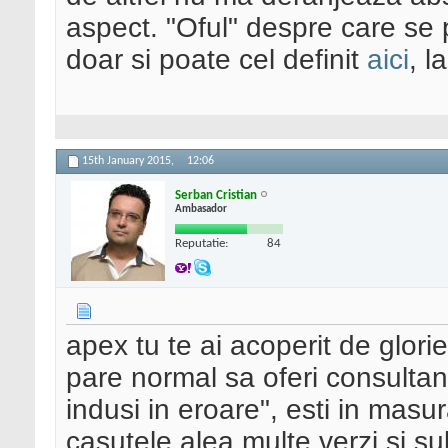
aspect. "Oful" despre care se 
doar si poate cel definit
aici
, l
15th January 2015,
12:06
Serban Cristian
Ambasador
Reputatie:
84
apex tu te ai acoperit de glori
pare normal sa oferi consultant
indusi in eroare", esti in masu
casutele alea multe verzi si s