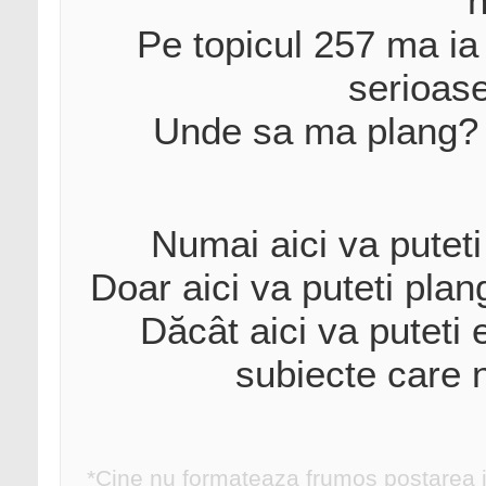
n
Pe topicul 257 ma ia 
serioase
Unde sa ma plang?
Numai aici va puteti 
Doar aici va puteti plan
Dăcât aici va puteti 
subiecte care 
*Cine nu formateaza frumos postarea ia d