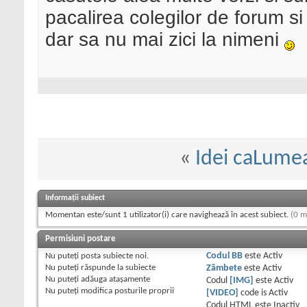
pacalirea colegilor de forum s
dar sa nu mai zici la nimeni
«
Idei caLume
Informații subiect
Momentan este/sunt 1 utilizator(i) care navighează în acest subiect.
(0 m
Permisiuni postare
Nu puteţi
posta subiecte noi.
Codul BB
este
Activ
Nu puteţi
răspunde la subiecte
Zâmbete
este
Activ
Nu puteţi
adăuga ataşamente
Codul
[IMG]
este
Activ
Nu puteţi
modifica posturile proprii
[VIDEO]
code is
Activ
Codul HTML este
Inactiv