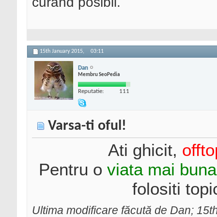
curand posibil.
15th January 2015,
03:11
Dan
Membru SeoPedia
Reputatie:
111
Varsa-ti oful!
Ati ghicit,
offto
Pentru o
viata mai buna
folositi topi
Ultima modificare făcută de Dan; 15