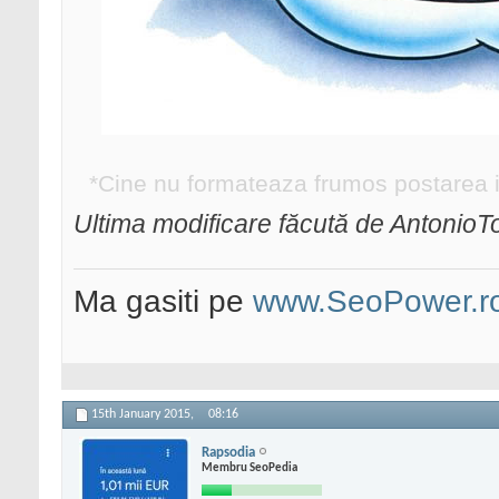
*Cine nu formateaza frumos postarea ia d
Ultima modificare făcută de AntonioT
Ma gasiti pe
www.SeoPower.r
15th January 2015,
08:16
Rapsodia
Membru SeoPedia