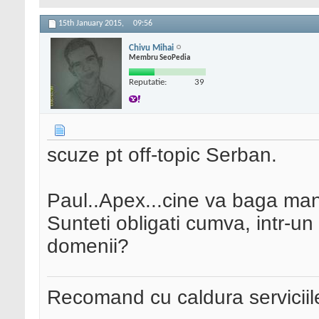
15th January 2015,
09:56
Chivu Mihai
Membru SeoPedia
Reputatie:
39
scuze pt off-topic Serban.
Paul..Apex...cine va baga man
Sunteti obligati cumva, intr-un
domenii?
Recomand cu caldura serviciil