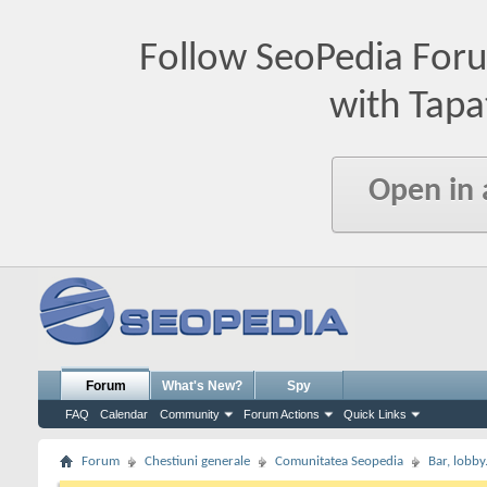
Follow SeoPedia For
with Tapa
Open in
Forum
What's New?
Spy
FAQ
Calendar
Community
Forum Actions
Quick Links
Forum
Chestiuni generale
Comunitatea Seopedia
Bar, lobby.