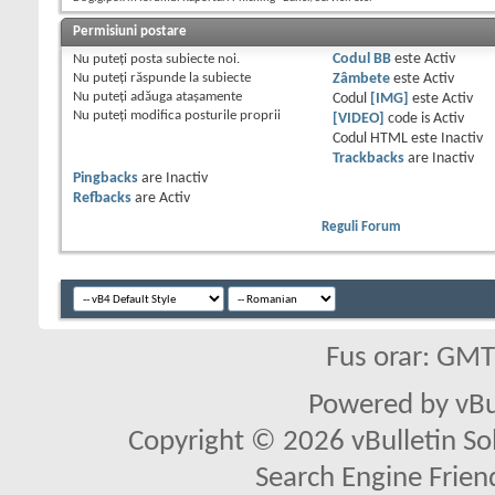
Permisiuni postare
Nu puteţi
posta subiecte noi.
Codul BB
este
Activ
Nu puteţi
răspunde la subiecte
Zâmbete
este
Activ
Nu puteţi
adăuga ataşamente
Codul
[IMG]
este
Activ
Nu puteţi
modifica posturile proprii
[VIDEO]
code is
Activ
Codul HTML este
Inactiv
Trackbacks
are
Inactiv
Pingbacks
are
Inactiv
Refbacks
are
Activ
Reguli Forum
Fus orar: GM
Powered by vBu
Copyright © 2026 vBulletin Solu
Search Engine Frien