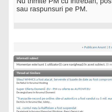
Nu trimite PM cu intrebari, pos
sau raspunsuri pe PM.
«
Publicare Anunt
|
E 
Informații subiect
Momentan este/sunt 1 utilizator(i) care navighează în acest subiect.
(0 m
Thread-uri Similare
Siteul WHMCS a fost atacat. Serverele si bazele de date au fost comprom
De Netul în forumul Hosting
Super Oferta Domenii .EU - PM cu oferte ex AUTOVIT.EU
De sergiuliano în forumul Domenii
"Tranzactie-record pe online: site-ul autovit.ro a fost vandut cu 5 mil. eu
De hl2u în forumul Bar, lobby...
vai.. contul meu la Raiffeisen a fost suspendat
De gigipok în forumul Raportari Phishing - Banci/Servicii etc.