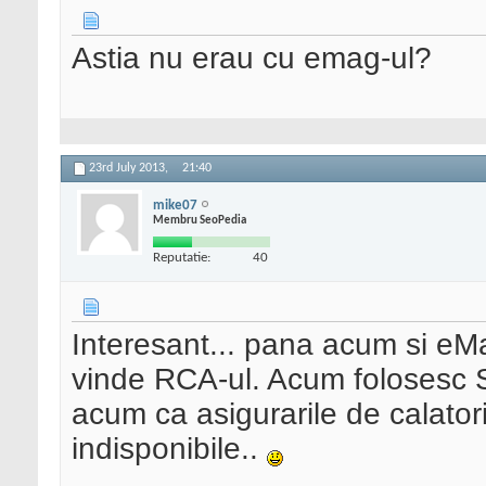
Astia nu erau cu emag-ul?
23rd July 2013,
21:40
mike07
Membru SeoPedia
Reputatie:
40
Interesant... pana acum si eMa
vinde RCA-ul. Acum folosesc 
acum ca asigurarile de calat
indisponibile..