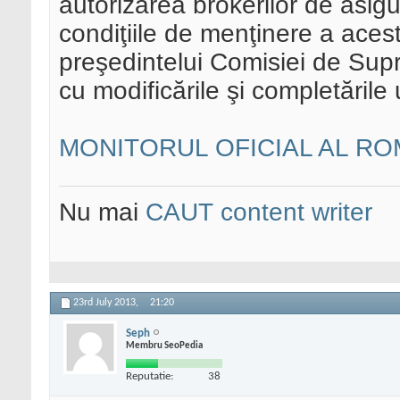
autorizarea brokerilor de asig
condiţiile de menţinere a acest
preşedintelui Comisiei de Supr
cu modificările şi completările 
MONITORUL OFICIAL AL ROMN
Nu mai
CAUT content writer
23rd July 2013,
21:20
Seph
Membru SeoPedia
Reputatie:
38