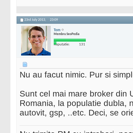
23rd July 2013,
23:09
Tom
Membru SeoPedia
Reputatie:
131
Nu au facut nimic. Pur si simp
Sunt cel mai mare broker din U
Romania, la populatie dubla, 
autovit, gsp, ..etc. Deci, se or