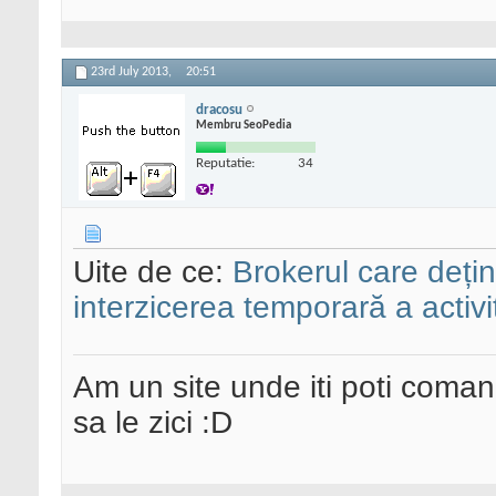
23rd July 2013,
20:51
dracosu
Membru SeoPedia
Reputatie:
34
Uite de ce:
Brokerul care dețin
interzicerea temporară a activit
Am un site unde iti poti coma
sa le zici :D