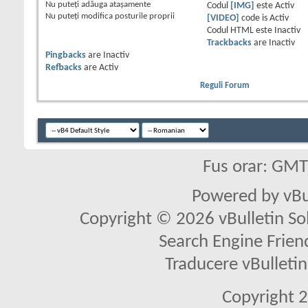
Nu puteţi
adăuga ataşamente
Codul
[IMG]
este
Activ
Nu puteţi
modifica posturile proprii
[VIDEO]
code is
Activ
Codul HTML este
Inactiv
Trackbacks
are
Inactiv
Pingbacks
are
Inactiv
Refbacks
are
Activ
Reguli Forum
Fus orar: GM
Powered by vBu
Copyright © 2026 vBulletin Solu
Search Engine Frien
Traducere vBullet
Copyright 