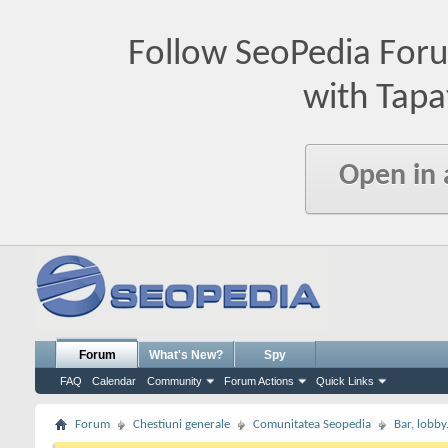
Follow SeoPedia For
with Tapa
Open in
Forum
What's New?
Spy
FAQ
Calendar
Community
Forum Actions
Quick Links
Forum
Chestiuni generale
Comunitatea Seopedia
Bar, lobby.