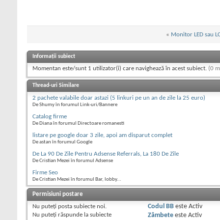
«
Monitor LED sau L
Informații subiect
Momentan este/sunt 1 utilizator(i) care navighează în acest subiect.
(0 m
Thread-uri Similare
2 pachete valabile doar astazi (5 linkuri pe un an de zile la 25 euro)
De Shumy în forumul Link-uri/Bannere
Catalog firme
De Diana în forumul Directoare romanesti
listare pe google doar 3 zile, apoi am disparut complet
De astan în forumul Google
De La 90 De Zile Pentru Adsense Referrals, La 180 De Zile
De Cristian Mezei în forumul Adsense
Firme Seo
De Cristian Mezei în forumul Bar, lobby...
Permisiuni postare
Nu puteţi
posta subiecte noi.
Codul BB
este
Activ
Nu puteţi
răspunde la subiecte
Zâmbete
este
Activ