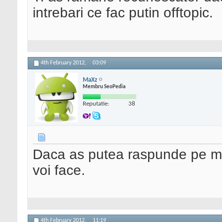
intrebari ce fac putin offtopic.
4th February 2012,
03:09
MaXz
Membru SeoPedia
Reputatie:
38
Daca as putea raspunde pe mas
voi face.
4th February 2012,
11:19