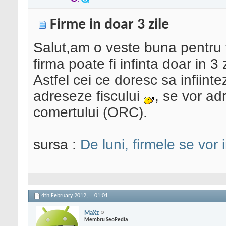
Firme in doar 3 zile
Salut,am o veste buna pentru v
firma poate fi infinta doar in 3 z
Astfel cei ce doresc sa infiint
adreseze fiscului
, se vor adr
comertului (ORC).
sursa :
De luni, firmele se vor in
4th February 2012,
01:01
MaXz
Membru SeoPedia