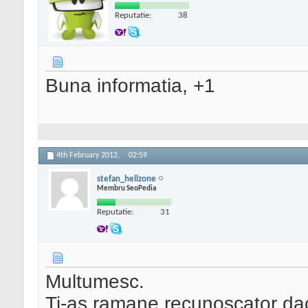
Reputatie:
38
Buna informatia, +1
4th February 2012,
02:59
stefan_hellzone
Membru SeoPedia
Reputatie:
31
Multumesc.
Ti-as ramane recunoscator dac