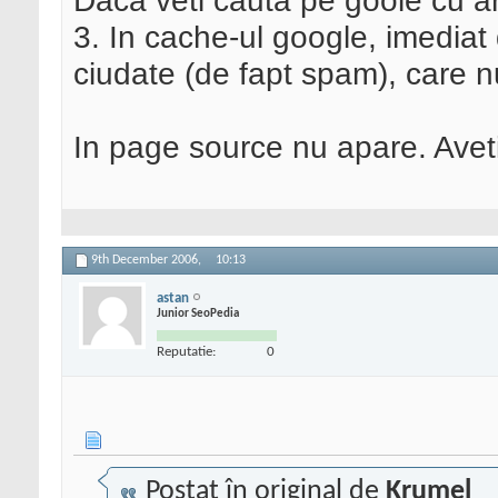
Daca veti cauta pe goole cu arie
3. In cache-ul google, imediat d
ciudate (de fapt spam), care n
In page source nu apare. Avet
9th December 2006,
10:13
astan
Junior SeoPedia
Reputatie:
0
Postat în original de
Krumel