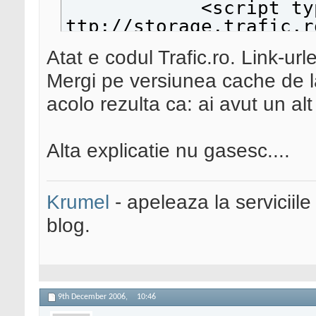
<script type="te
ttp://storage.trafic.r
></script><n
Atat e codul Trafic.ro. Link-ur
<a href="http://www.tr
Mergi pe versiunea cache de l
rid=arieseniinfo"
target="_b
acolo rezulta ca: ai avut un alt 
<img border="0" alt="t
src="http://lo
Alta explicatie nu gasesc....
bin/pl.dll?rid=ariesen
</noscript
Krumel
- apeleaza la serviciile
<!--/End Traf
blog.
9th December 2006,
10:46