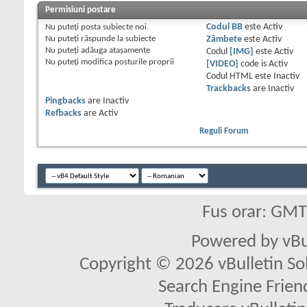
Permisiuni postare
Nu puteţi
posta subiecte noi.
Codul BB
este
Activ
Nu puteţi
răspunde la subiecte
Zâmbete
este
Activ
Nu puteţi
adăuga ataşamente
Codul
[IMG]
este
Activ
Nu puteţi
modifica posturile proprii
[VIDEO]
code is
Activ
Codul HTML este
Inactiv
Trackbacks
are
Inactiv
Pingbacks
are
Inactiv
Refbacks
are
Activ
Reguli Forum
Fus orar: GM
Powered by vBu
Copyright © 2026 vBulletin Solu
Search Engine Frien