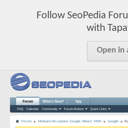
Follow SeoPedia For
with Tapa
Open in
Forum
What's New?
Spy
FAQ
Calendar
Community
Forum Actions
Quick Links
Forum
Motoare de cautare. Google, Yahoo!, MSN
Google
li