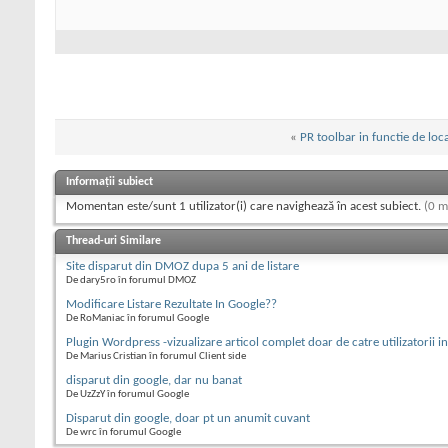
«
PR toolbar in functie de loca
Informații subiect
Momentan este/sunt 1 utilizator(i) care navighează în acest subiect.
(0 m
Thread-uri Similare
Site disparut din DMOZ dupa 5 ani de listare
De dary5ro în forumul DMOZ
Modificare Listare Rezultate In Google??
De RoManiac în forumul Google
Plugin Wordpress -vizualizare articol complet doar de catre utilizatorii in
De Marius Cristian în forumul Client side
disparut din google, dar nu banat
De UzZzY în forumul Google
Disparut din google, doar pt un anumit cuvant
De wrc în forumul Google