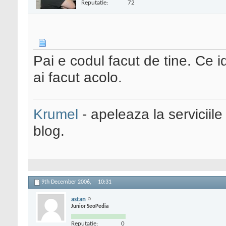
Reputatie:
72
Pai e codul facut de tine. Ce id
ai facut acolo.
Krumel
- apeleaza la serviciile
blog.
9th December 2006,
10:31
astan
Junior SeoPedia
Reputatie:
0