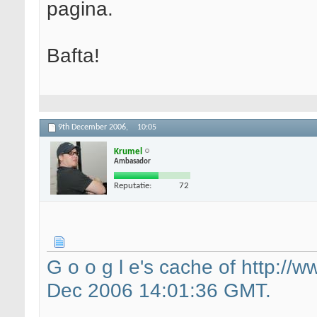
pagina.
Bafta!
9th December 2006,
10:05
Krumel
Ambasador
Reputatie:
72
G o o g l e's cache of http://w
Dec 2006 14:01:36 GMT.