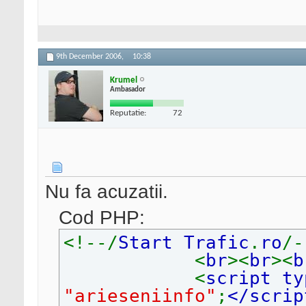
9th December 2006,
10:38
Krumel
Ambasador
Reputatie:
72
Nu fa acuzatii.
Cod PHP:
<!--/
Start Trafic
.
ro
/-
<
br
><
br
><
b
<
script ty
"arieseniinfo"
;
</scrip