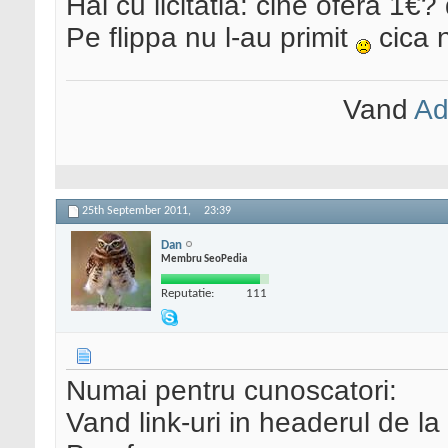
Hai cu licitatia: cine ofera 1€?
Pe flippa nu l-au primit
cica n
Vand
Ad
25th September 2011,
23:39
Dan
Membru SeoPedia
Reputatie:
111
Numai pentru cunoscatori:
Vand link-uri in headerul de l