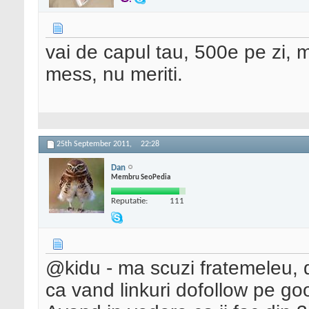
vai de capul tau, 500e pe zi, mi
mess, nu meriti.
25th September 2011,
22:28
Dan
Membru SeoPedia
Reputatie:
111
@kidu - ma scuzi fratemeleu, da
ca vand linkuri dofollow pe go