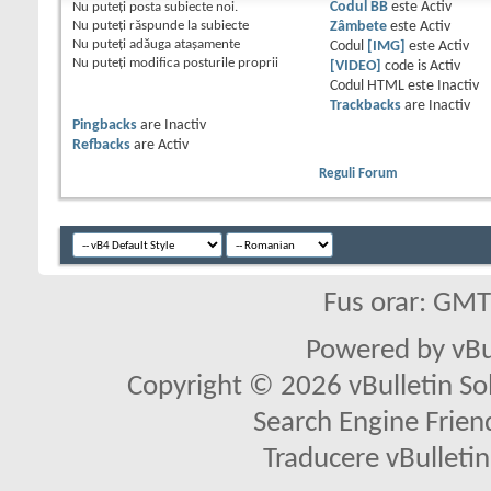
Nu puteţi
posta subiecte noi.
Codul BB
este
Activ
Nu puteţi
răspunde la subiecte
Zâmbete
este
Activ
Nu puteţi
adăuga ataşamente
Codul
[IMG]
este
Activ
Nu puteţi
modifica posturile proprii
[VIDEO]
code is
Activ
Codul HTML este
Inactiv
Trackbacks
are
Inactiv
Pingbacks
are
Inactiv
Refbacks
are
Activ
Reguli Forum
Fus orar: GM
Powered by vBu
Copyright © 2026 vBulletin Solu
Search Engine Frien
Traducere vBullet