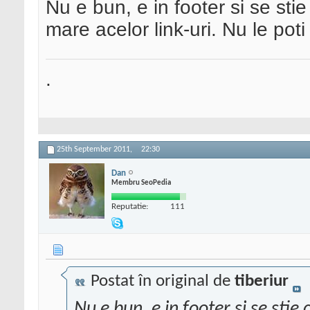
Nu e bun, e in footer si se st
mare acelor link-uri. Nu le po
.
25th September 2011,
22:30
Dan
Membru SeoPedia
Reputatie:
111
Postat în original de
tiberiur
Nu e bun, e in footer si se st