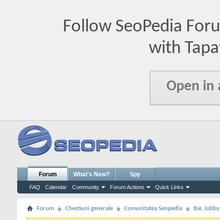
Follow SeoPedia For
with Tapa
Open in
Forum
What's New?
Spy
FAQ
Calendar
Community
Forum Actions
Quick Links
Forum
Chestiuni generale
Comunitatea Seopedia
Bar, lobby.