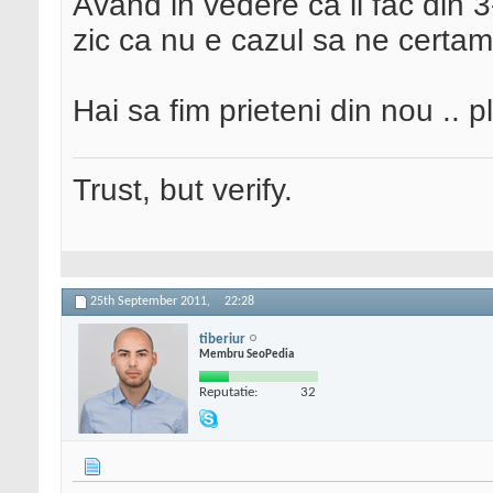
Avand in vedere ca ii fac din 3
zic ca nu e cazul sa ne certam
Hai sa fim prieteni din nou .. pliiiiiiii
Trust, but verify.
25th September 2011,
22:28
tiberiur
Membru SeoPedia
Reputatie:
32