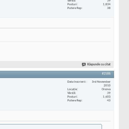
Vârstă
39
Posturi
1.834
Putere Rep
38
Răspunde cu citat
#2586
Data înscrierii
3rd November
2010
Locaţie
Orsova
Vârstă
39
Posturi
1.603
Putere Rep
43