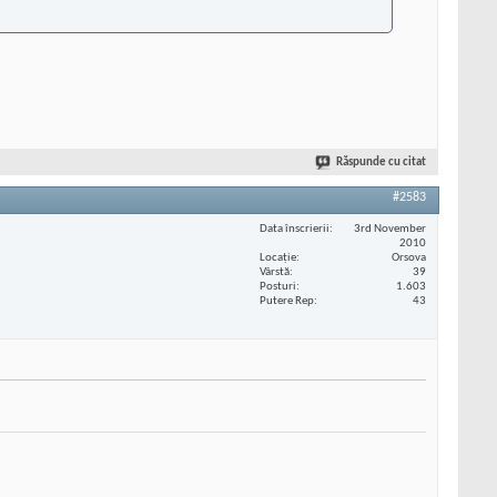
Răspunde cu citat
#2583
Data înscrierii
3rd November
2010
Locaţie
Orsova
Vârstă
39
Posturi
1.603
Putere Rep
43