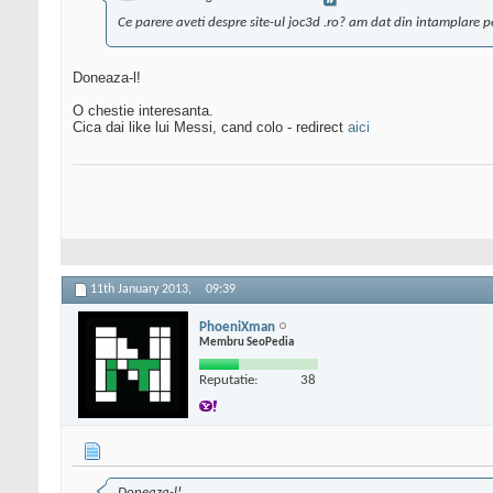
Ce parere aveti despre site-ul joc3d .ro? am dat din intamplare 
Doneaza-l!
O chestie interesanta.
Cica dai like lui Messi, cand colo - redirect
aici
11th January 2013,
09:39
PhoeniXman
Membru SeoPedia
Reputatie:
38
Doneaza-l!