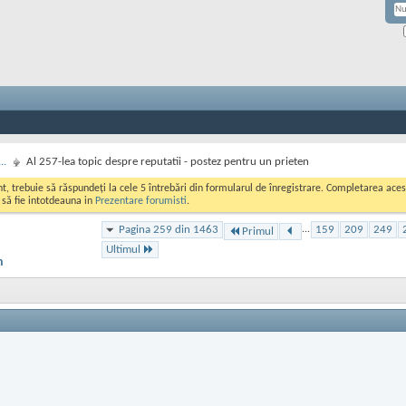
..
Al 257-lea topic despre reputatii - postez pentru un prieten
ont, trebuie să răspundeți la cele 5 întrebări din formularul de înregistrare. Completarea a
i să fie intotdeauna in
Prezentare forumisti
.
Pagina 259 din 1463
...
159
209
249
Primul
Ultimul
n