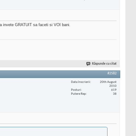
va invete GRATUIT sa faceti si VOI bani.
Răspunde cu citat
#2582
Data înscrierii
20th August
2010
Posturi
619
Putere Rep
38