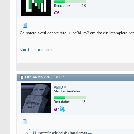
Reputatie:
38
Ce parere aveti despre site-ul joc3d .ro? am dat din intamplare p
stiri it
stiri romania
11th January 2013,
03:22
Vali D
Membru SeoPedia
Reputatie:
43
Postat în original de
PhoeniXman