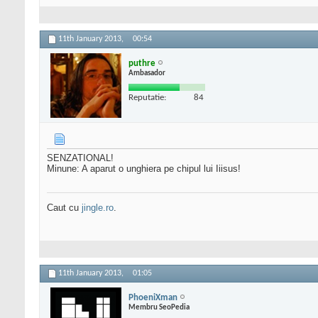
11th January 2013,
00:54
puthre
Ambasador
Reputatie:
84
SENZATIONAL!
Minune: A aparut o unghiera pe chipul lui Iiisus!
Caut cu
jingle.ro
.
11th January 2013,
01:05
PhoeniXman
Membru SeoPedia