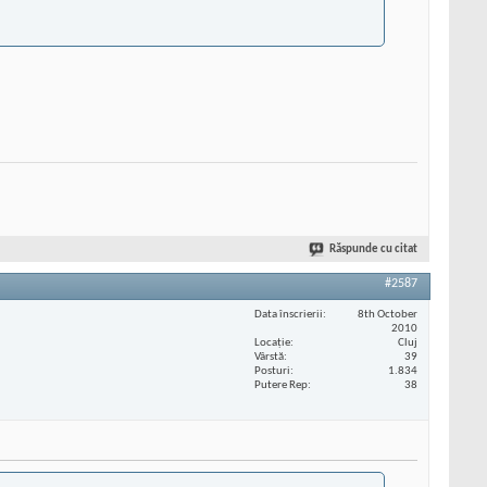
Răspunde cu citat
#2587
Data înscrierii
8th October
2010
Locaţie
Cluj
Vârstă
39
Posturi
1.834
Putere Rep
38