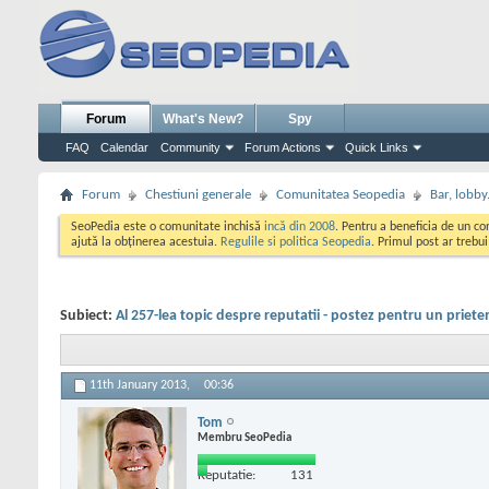
Forum
What's New?
Spy
FAQ
Calendar
Community
Forum Actions
Quick Links
Forum
Chestiuni generale
Comunitatea Seopedia
Bar, lobby.
SeoPedia este o comunitate inchisă
incă din 2008
. Pentru a beneficia de un c
ajută la obținerea acestuia.
Regulile si politica Seopedia
. Primul post ar trebu
Subiect:
Al 257-lea topic despre reputatii - postez pentru un priete
11th January 2013,
00:36
Tom
Membru SeoPedia
Reputatie:
131