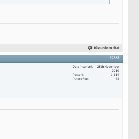
Răspunde cu citat
#2588
Data înscrierii
25th November
2010
Posturi
1.114
Putere Rep
43