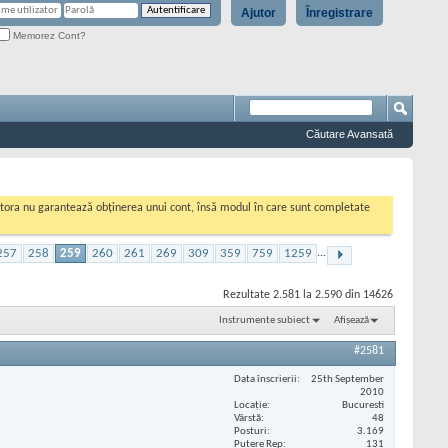
Ajutor
Înregistrare
Memorez Cont?
Căutare Avansată
cestora nu garantează obținerea unui cont, însă modul în care sunt completate
257
258
259
260
261
269
309
359
759
1259
...
Rezultate 2.581 la 2.590 din 14626
Instrumente subiect
Afișează
#2581
Data înscrierii
25th September
2010
Locaţie
Bucuresti
Vârstă
48
Posturi
3.169
Putere Rep
131