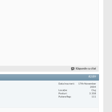
Răspunde cu citat
#2589
Data înscrierii
17th November
2004
Locaţie
Cluj
Posturi
3.358
Putere Rep
111