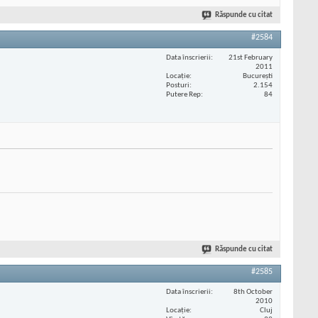
Răspunde cu citat
#2584
Data înscrierii
21st February
2011
Locaţie
București
Posturi
2.154
Putere Rep
84
Răspunde cu citat
#2585
Data înscrierii
8th October
2010
Locaţie
Cluj