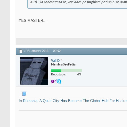
Auzi... ia concentraza-te, vezi daca pe unghiera poti sa ni te arati
YES MASTER...
11th January 2013,
00:52
Vali D
Membru SeoPedia
Reputatie:
43
In Romania, A Quiet City Has Become The Global Hub For Hacker