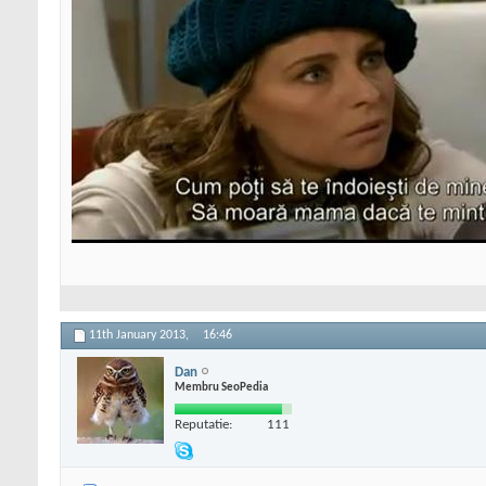
11th January 2013,
16:46
Dan
Membru SeoPedia
Reputatie:
111