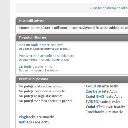
«
Un fel de mesaj de adio
Informații subiect
Momentan este/sunt 1 utilizator(i) care navighează în acest subiect.
(0 m
Thread-uri Similare
Inca un topic despre reputatii
De Bogdan Calin în forumul Bar, lobby...
Postez gratuit articole de specialitate
De charlieking în forumul Continut web
Un topic despre nimic
De danic în forumul Bar, lobby...
Permisiuni postare
Nu puteţi
posta subiecte noi.
Codul BB
este
Activ
Nu puteţi
răspunde la subiecte
Zâmbete
este
Activ
Nu puteţi
adăuga ataşamente
Codul
[IMG]
este
Activ
Nu puteţi
modifica posturile proprii
[VIDEO]
code is
Activ
Codul HTML este
Inactiv
Trackbacks
are
Inactiv
Pingbacks
are
Inactiv
Refbacks
are
Activ