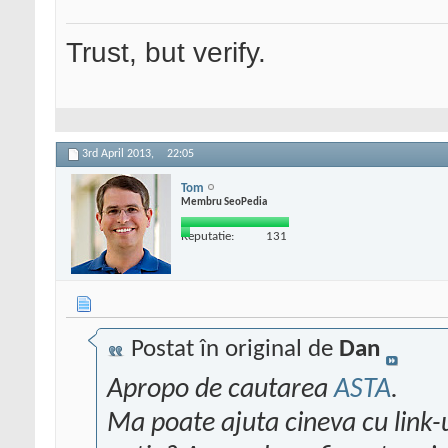
Trust, but verify.
3rd April 2013,
22:05
Tom
Membru SeoPedia
Reputatie:
131
Postat în original de
Dan
Apropo de cautarea
ASTA
.
Ma poate ajuta cineva cu link-u