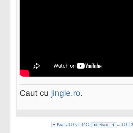
Caut cu
jingle.ro
.
Pagina 359 din 1463
...
259
3
Primul