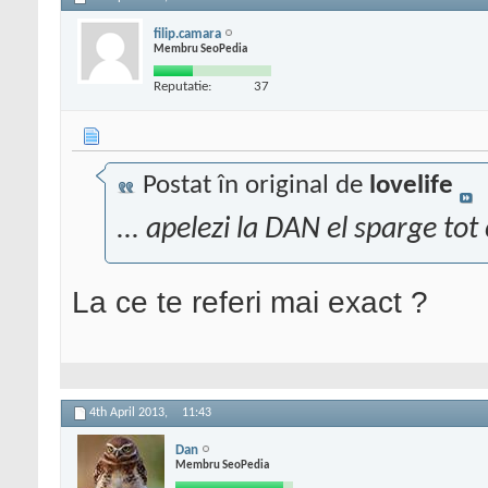
filip.camara
Membru SeoPedia
Reputatie:
37
Postat în original de
lovelife
... apelezi la DAN el sparge tot
La ce te referi mai exact ?
4th April 2013,
11:43
Dan
Membru SeoPedia