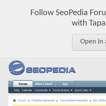
Follow SeoPedia For
with Tapa
Open in
Forum
What's New?
Spy
FAQ
Calendar
Community
Forum Actions
Quick Links
Forum
Chestiuni generale
Comunitatea Seopedia
Bar, lobby.