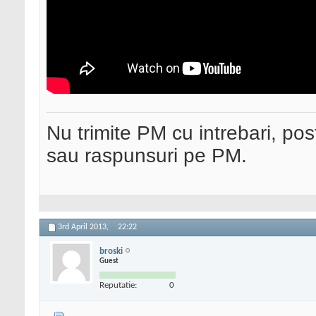
Nu trimite PM cu intrebari, pos
sau raspunsuri pe PM.
3rd April 2013,
22:22
broski
Guest
Reputatie:
0