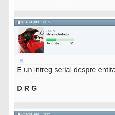
3rd April 2013,
23:05
DRG
Membru SeoPedia
Reputatie:
35
E un intreg serial despre entit
D R G
4th April 2013,
10:49