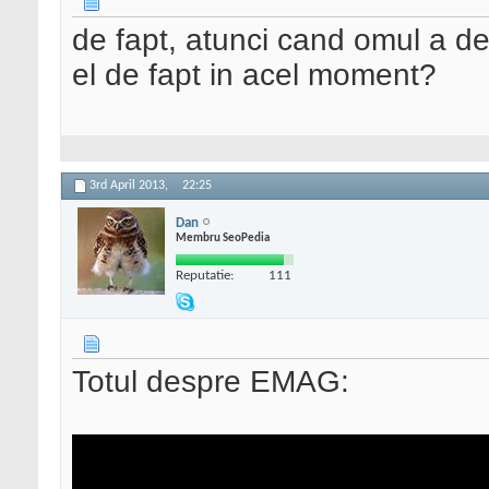
de fapt, atunci cand omul a de
el de fapt in acel moment?
3rd April 2013,
22:25
Dan
Membru SeoPedia
Reputatie:
111
Totul despre EMAG: