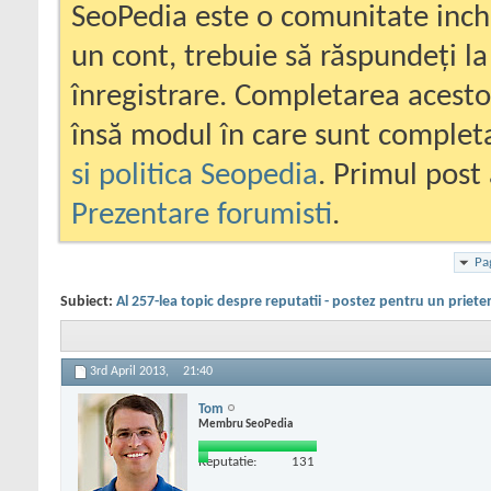
SeoPedia este o comunitate inc
un cont, trebuie să răspundeți la
înregistrare. Completarea acesto
însă modul în care sunt completa
si politica Seopedia
. Primul post 
Prezentare forumisti
.
Pa
Subiect:
Al 257-lea topic despre reputatii - postez pentru un priete
3rd April 2013,
21:40
Tom
Membru SeoPedia
Reputatie:
131