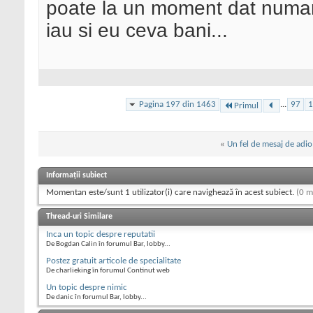
poate la un moment dat numar
iau si eu ceva bani...
Pagina 197 din 1463
...
97
1
Primul
«
Un fel de mesaj de adio
Informații subiect
Momentan este/sunt 1 utilizator(i) care navighează în acest subiect.
(0 m
Thread-uri Similare
Inca un topic despre reputatii
De Bogdan Calin în forumul Bar, lobby...
Postez gratuit articole de specialitate
De charlieking în forumul Continut web
Un topic despre nimic
De danic în forumul Bar, lobby...