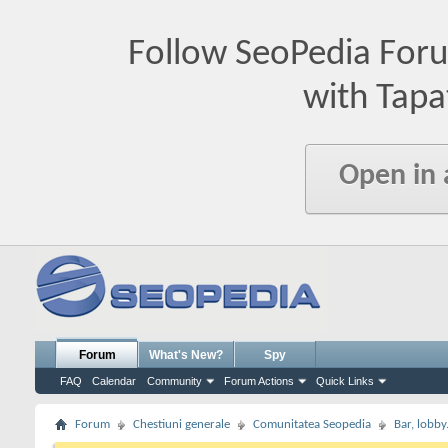
Follow SeoPedia For
with Tapa
Open in
Forum
What's New?
Spy
FAQ
Calendar
Community
Forum Actions
Quick Links
Forum
Chestiuni generale
Comunitatea Seopedia
Bar, lobby.