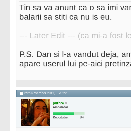
Tin sa va anunt ca o sa imi va
balarii sa stiti ca nu is eu.
--- Later Edit --- (ca mi-a fost 
P.S. Dan si l-a vandut deja, a
apare userul lui pe-aici pretin
26th November 2012,
20:22
puthre
Ambasador
Reputatie:
84