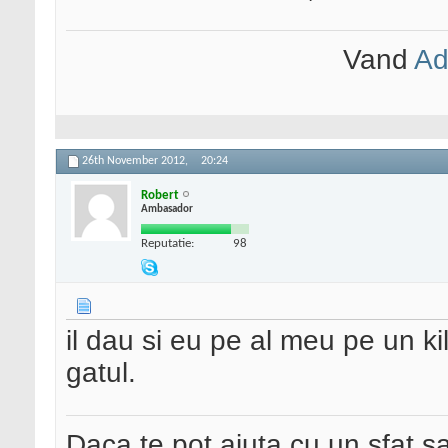
Vand
Ad
26th November 2012,
20:24
Robert
Ambasador
Reputatie:
98
il dau si eu pe al meu pe un k
gatul.
Daca te pot ajuta cu un sfat s