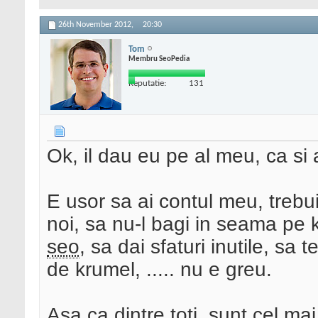
26th November 2012,
20:30
Tom
Membru SeoPedia
Reputatie:
131
Ok, il dau eu pe al meu, ca si
E usor sa ai contul meu, trebuie
noi, sa nu-l bagi in seama pe k
seo
, sa dai sfaturi inutile, sa t
de krumel, ..... nu e greu.
Asa ca dintre toti, sunt cel ma