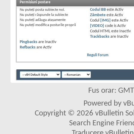
Permisiuni postare
Nu puteţi
posta subiecte noi.
Codul BB
este
Activ
Nu puteţi
răspunde la subiecte
Zâmbete
este
Activ
Nu puteţi
adăuga ataşamente
Codul
[IMG]
este
Activ
Nu puteţi
modifica posturile proprii
[VIDEO]
code is
Activ
Codul HTML este
Inactiv
Trackbacks
are
Inactiv
Pingbacks
are
Inactiv
Refbacks
are
Activ
Reguli Forum
Fus orar: GM
Powered by vBu
Copyright © 2026 vBulletin Solu
Search Engine Frien
Traducere vBullet