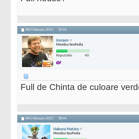
4th February 2015,
10:54
inscaun
Membru SeoPedia
Reputatie:
40
Full de Chinta de culoare verd
4th February 2015,
18:44
Hakuna Matata
Membru SeoPedia