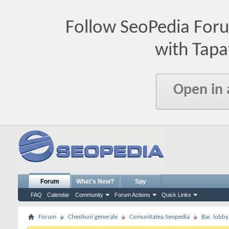
Follow SeoPedia For
with Tapa
Open in
Forum
What's New?
Spy
FAQ
Calendar
Community
Forum Actions
Quick Links
Forum
Chestiuni generale
Comunitatea Seopedia
Bar, lobby.