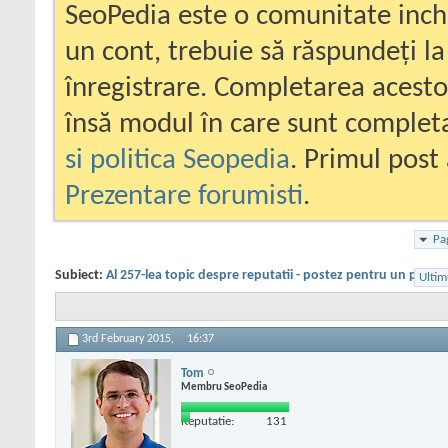
SeoPedia este o comunitate inc
un cont, trebuie să răspundeți la
înregistrare. Completarea acesto
însă modul în care sunt completa
si politica Seopedia
. Primul post 
Prezentare forumisti
.
Pa
Subiect:
Al 257-lea topic despre reputatii - postez pentru un priete
Ultim
3rd February 2015,
16:37
Tom
Membru SeoPedia
Reputatie:
131