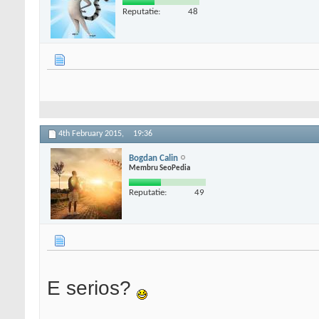
Reputatie:
48
4th February 2015,
19:36
Bogdan Calin
Membru SeoPedia
Reputatie:
49
E serios?