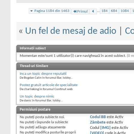
Pagina 1184 din 1463
...
184
684
1084
Primul
«
Un fel de mesaj de adio
|
Co
Informații subiect
Momentan este/sunt 1 utilizator(i) care navighează în acest subiect.
(0 m
Thread-uri Similare
Inca un topic despre reputatii
De Bogdan Calin în forumul Bar, lobby...
Postez gratuit articole de specialitate
De charlieking în forumul Continut web
Un topic despre nimic
De danic în forumul Bar, lobby...
Permisiuni postare
Nu puteţi
posta subiecte noi.
Codul BB
este
Activ
Nu puteţi
răspunde la subiecte
Zâmbete
este
Activ
Nu puteţi
adăuga ataşamente
Codul
[IMG]
este
Activ
Nu puteţi
modifica posturile proprii
[VIDEO]
code is
Activ