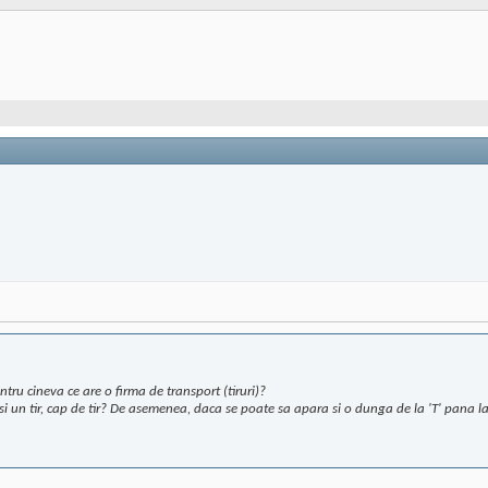
tru cineva ce are o firma de transport (tiruri)?
 si un tir, cap de tir? De asemenea, daca se poate sa apara si o dunga de la 'T' pana la 