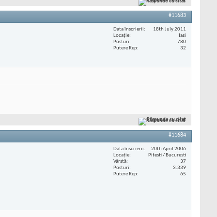
Răspunde cu citat
#11683
Data înscrierii
18th July 2011
Locaţie
Iasi
Posturi
780
Putere Rep
32
Răspunde cu citat
#11684
Data înscrierii
20th April 2006
Locaţie
Pitesti / Bucuresti
Vârstă
37
Posturi
3.339
Putere Rep
65