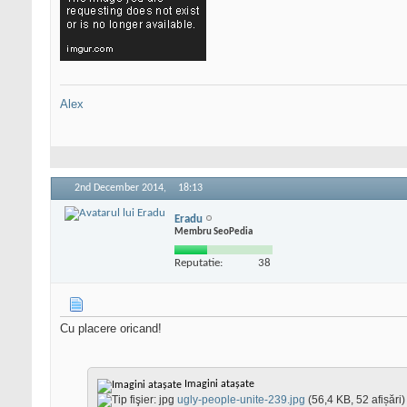
Alex
2nd December 2014,
18:13
Eradu
Membru SeoPedia
Reputatie:
38
Cu placere oricand!
Imagini atașate
ugly-people-unite-239.jpg
(56,4 KB, 52 afișări)