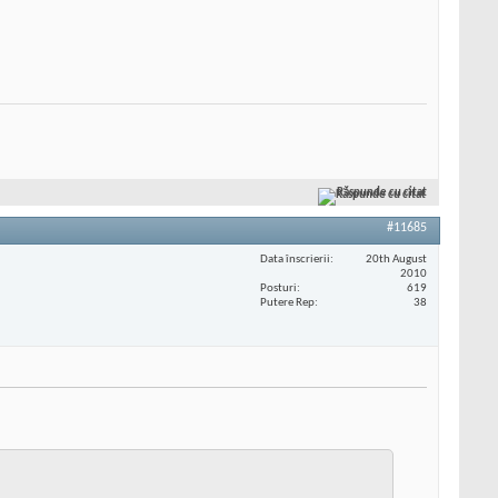
Răspunde cu citat
#11685
Data înscrierii
20th August
2010
Posturi
619
Putere Rep
38