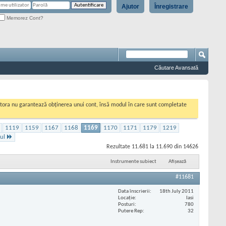
Ajutor
Înregistrare
Memorez Cont?
Căutare Avansată
cestora nu garantează obținerea unui cont, însă modul în care sunt completate
1119
1159
1167
1168
1169
1170
1171
1179
1219
ul
Rezultate 11.681 la 11.690 din 14626
Instrumente subiect
Afișează
#11681
Data înscrierii
18th July 2011
Locaţie
Iasi
Posturi
780
Putere Rep
32