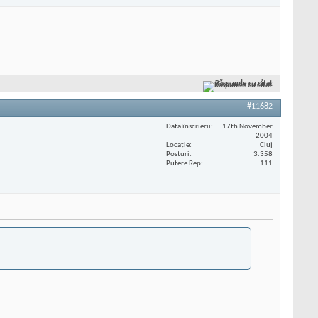
Răspunde cu citat
#11682
Data înscrierii
17th November
2004
Locaţie
Cluj
Posturi
3.358
Putere Rep
111