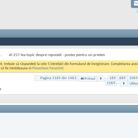
..
Al 257-lea topic despre reputatii - postez pentru un prieten
ont, trebuie să răspundeți la cele 5 întrebări din formularul de înregistrare. Completarea a
i să fie intotdeauna in
Prezentare forumisti
.
Pagina 1169 din 1463
...
169
669
1069
Primul
1269
...
Ultim
n