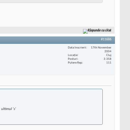
Răspunde cu citat
#11686
Data înscrierii
17th November
2004
Locaţie
Cluj
Posturi
3.358
Putere Rep
111
ultimul 's'