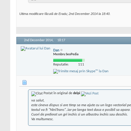
Ultima modificare făcută de Eradu; 2nd December 2014 la
18:40
.
2nd December 2014,
18:17
Dan
Membru SeoPedia
Reputatie:
111
Postat în original de
delpi
va salut,
este cineva dispus si are timp sa ma ajute cu un logo vectorial pen
textul va fi "NiniTrans"..iar pe langa text daca e posibil sa apara
Cuori de preferat un gri inchis si un albastru inchis sau deschis.
Va multumesc.