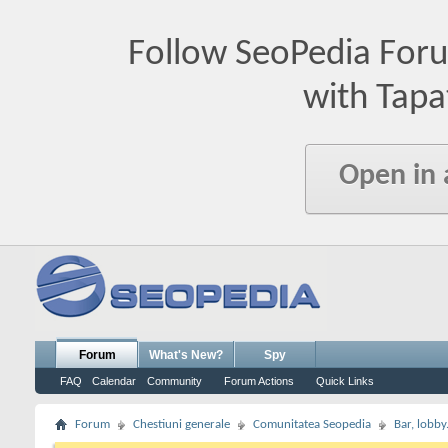
Follow SeoPedia For
with Tapa
Open in
Forum
What's New?
Spy
FAQ
Calendar
Community
Forum Actions
Quick Links
Forum
Chestiuni generale
Comunitatea Seopedia
Bar, lobby.