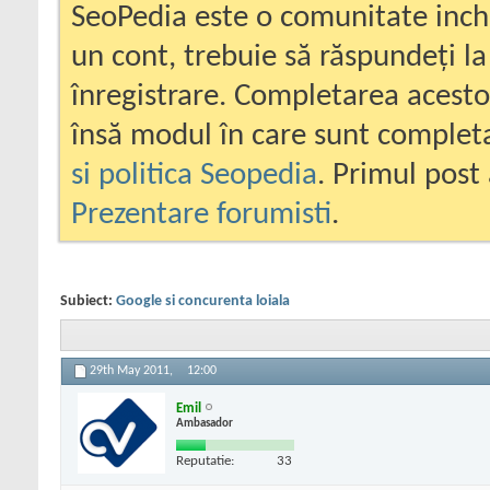
SeoPedia este o comunitate inc
un cont, trebuie să răspundeți la
înregistrare. Completarea acesto
însă modul în care sunt completa
si politica Seopedia
. Primul post 
Prezentare forumisti
.
Subiect:
Google si concurenta loiala
29th May 2011,
12:00
Emil
Ambasador
Reputatie:
33