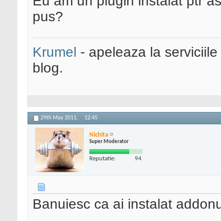
Eu am un plugin instalat ptr as
pus?
Krumel
- apeleaza la serviciile
blog.
29th May 2011,
12:45
Nichita
Super Moderator
Reputatie:
94
Banuiesc ca ai instalat addonul