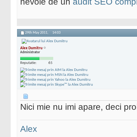
nevoie de un
audit SEO compl
29th May 2011,
14:03
Alex Dumitru
Administrator
Reputatie:
65
Nici mie nu imi apare, deci pro
Alex