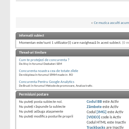
«
Ce muzica asculti acum 
Informații subiect
Momentan este/sunt 1 utilizator(i) care navighează în acest subiect.
(0 m
Thread-uri Similare
Cum te protejezi de concurenta ?
De Alvy în forumul Dezbateri SEM
Concurenta noastra cea de totate zilele
De nikiplesa în forumul SPAM made in .RO
Concurenta Pentru Google Analytics
De Bruzli în forumul Metode de promovare, Analiza trafic.
Permisiuni postare
Nu puteţi
posta subiecte noi.
Codul BB
este
Activ
Nu puteţi
răspunde la subiecte
Zâmbete
este
Activ
Nu puteţi
adăuga ataşamente
Codul
[IMG]
este
Activ
Nu puteţi
modifica posturile proprii
[VIDEO]
code is
Activ
Codul HTML este
Inactiv
Trackbacks
are
Inactiv