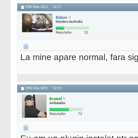
29th May 2011,
12:17
Bukum
Membru SeoPedia
Reputatie:
32
La mine apare normal, fara sig
29th May 2011,
12:33
Krumel
Ambasador
Reputatie:
72