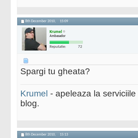
8th December 2010,
15:09
Krumel
Ambasador
Reputatie:
72
Spargi tu gheata?
Krumel
- apeleaza la serviciile
blog.
8th December 2010,
15:13