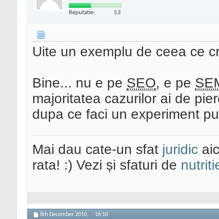
Reputatie:
53
Uite un exemplu de ceea ce cr
Bine... nu e pe
SEO
, e pe
SE
majoritatea cazurilor ai de pie
dupa ce faci un experiment pub
Mai dau cate-un sfat
juridic
aic
rata! :) Vezi și sfaturi de
nutriti
8th December 2010,
16:10