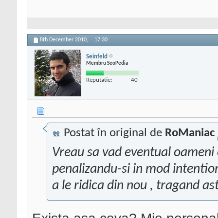
8th December 2010,
17:30
Seinfeld
Membru SeoPedia
Reputatie:
40
Postat în original de
RoManiac
Vreau sa vad eventual oameni c
penalizandu-si in mod intentio
a le ridica din nou , tragand ast