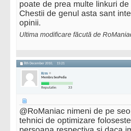
poate de prea multe linkuri de
Chestii de genul asta sant inte
opinii.
Ultima modificare făcută de RoMani
8th December 2010,
15:21
Krm
Membru SeoPedia
Reputatie:
33
@RoManiac nimeni de pe seop
tehnici de optimizare folosest
persoana respectiva si daca im