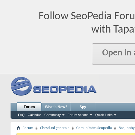
Follow SeoPedia For
with Tapa
Open in
Forum
What's New?
Spy
FAQ
Calendar
Community
Forum Actions
Quick Links
Forum
Chestiuni generale
Comunitatea Seopedia
Bar, lobby.