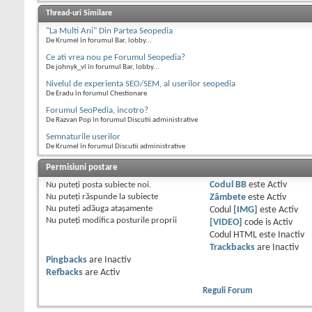
Thread-uri Similare
"La Multi Ani" Din Partea Seopedia
De Krumel în forumul Bar, lobby...
Ce ati vrea nou pe Forumul Seopedia?
De johnyk_vl în forumul Bar, lobby...
Nivelul de experienta SEO/SEM, al userilor seopedia
De Eradu în forumul Chestionare
Forumul SeoPedia, incotro?
De Razvan Pop în forumul Discutii administrative
Semnaturile userilor
De Krumel în forumul Discutii administrative
Permisiuni postare
Nu puteţi
posta subiecte noi.
Codul BB
este
Activ
Nu puteţi
răspunde la subiecte
Zâmbete
este
Activ
Nu puteţi
adăuga ataşamente
Codul
[IMG]
este
Activ
Nu puteţi
modifica posturile proprii
[VIDEO]
code is
Activ
Codul HTML este
Inactiv
Trackbacks
are
Inactiv
Pingbacks
are
Inactiv
Refbacks
are
Activ
Reguli Forum