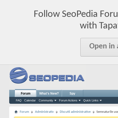
Follow SeoPedia For
with Tapa
Open in
Forum
What's New?
Spy
FAQ
Calendar
Community
Forum Actions
Quick Links
Forum
Administrativ
Discutii administrative
Semnaturile use