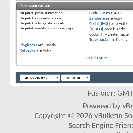
Permisiuni postare
Nu puteţi
posta subiecte noi.
Codul BB
este
Activ
Nu puteţi
răspunde la subiecte
Zâmbete
este
Activ
Nu puteţi
adăuga ataşamente
Codul
[IMG]
este
Activ
Nu puteţi
modifica posturile proprii
[VIDEO]
code is
Activ
Codul HTML este
Inactiv
Trackbacks
are
Inactiv
Pingbacks
are
Inactiv
Refbacks
are
Activ
Reguli Forum
Fus orar: GM
Powered by vBu
Copyright © 2026 vBulletin Solu
Search Engine Frien