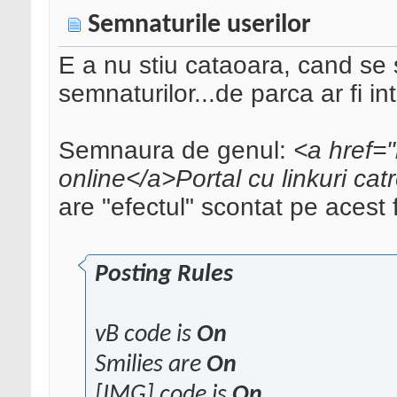
Semnaturile userilor
E a nu stiu cataoara, cand se
semnaturilor...de parca ar fi i
Semnaura de genul:
<a href=
online</a>Portal cu linkuri catre
are "efectul" scontat pe acest
Posting Rules
vB code is
On
Smilies are
On
[IMG] code is
On