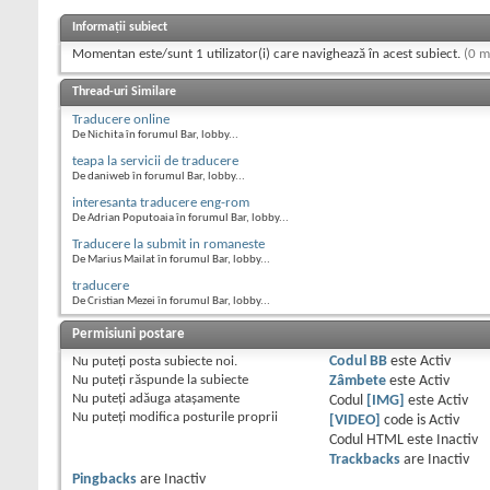
Informații subiect
Momentan este/sunt 1 utilizator(i) care navighează în acest subiect.
(0 m
Thread-uri Similare
Traducere online
De Nichita în forumul Bar, lobby...
teapa la servicii de traducere
De daniweb în forumul Bar, lobby...
interesanta traducere eng-rom
De Adrian Poputoaia în forumul Bar, lobby...
Traducere la submit in romaneste
De Marius Mailat în forumul Bar, lobby...
traducere
De Cristian Mezei în forumul Bar, lobby...
Permisiuni postare
Nu puteţi
posta subiecte noi.
Codul BB
este
Activ
Nu puteţi
răspunde la subiecte
Zâmbete
este
Activ
Nu puteţi
adăuga ataşamente
Codul
[IMG]
este
Activ
Nu puteţi
modifica posturile proprii
[VIDEO]
code is
Activ
Codul HTML este
Inactiv
Trackbacks
are
Inactiv
Pingbacks
are
Inactiv