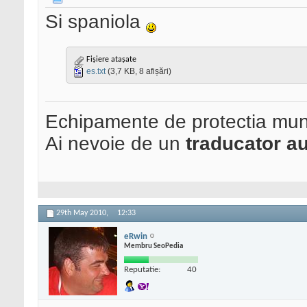
Si spaniola
Fișiere atașate
es.txt
(3,7 KB, 8 afișări)
Echipamente de protectia mun
Ai nevoie de un
traducator au
29th May 2010,
12:33
eRwin
Membru SeoPedia
Reputatie:
40