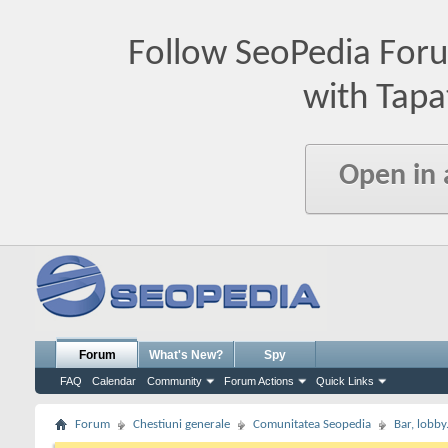
Follow SeoPedia For
with Tapa
Open in
Forum
What's New?
Spy
FAQ
Calendar
Community
Forum Actions
Quick Links
Forum
Chestiuni generale
Comunitatea Seopedia
Bar, lobby.