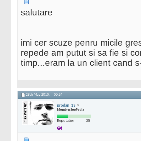
salutare
imi cer scuze penru micile gre
repede am putut si sa fie si c
timp...eram la un client cand 
29th May 2010,
00:24
prodan_13
Membru SeoPedia
Reputatie:
38