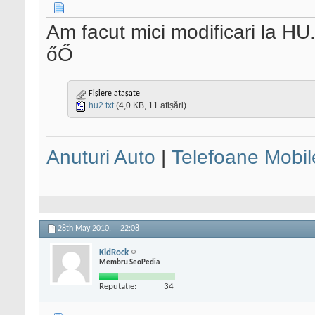
Am facut mici modificari la HU.
őŐ
Fișiere atașate
hu2.txt
(4,0 KB, 11 afișări)
Anuturi Auto
|
Telefoane Mobil
28th May 2010,
22:08
KidRock
Membru SeoPedia
Reputatie:
34