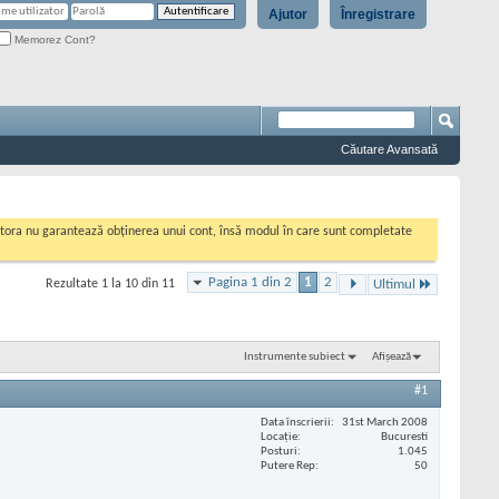
Ajutor
Înregistrare
Memorez Cont?
Căutare Avansată
cestora nu garantează obținerea unui cont, însă modul în care sunt completate
Pagina 1 din 2
1
2
Rezultate 1 la 10 din 11
Ultimul
Instrumente subiect
Afișează
#1
Data înscrierii
31st March 2008
Locaţie
Bucuresti
Posturi
1.045
Putere Rep
50