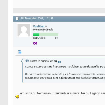
12th December 2009,
11:57
VuePixel
Membru SeoPedia
Reputatie:
34
Postat în original de
big
Corect, se pare ca cine imparte parte-si face, toate domeniile pe
Dar am o nelamurire: ce fel de ş si ţ folosesc ei, ca daca le scriu 
recunoaste, dar parca sunt diferite decat cele scrise la tastatura: 
Eu am scris cu Romanian (Standard) si a mers. Nu cu Legacy s