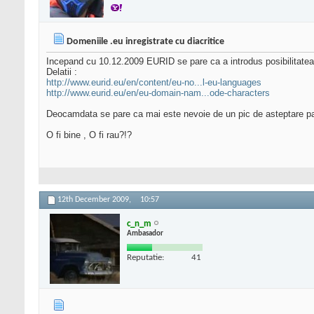
Domeniile .eu inregistrate cu diacritice
Incepand cu 10.12.2009 EURID se pare ca a introdus posibilitatea in
Delatii :
http://www.eurid.eu/en/content/eu-no...l-eu-languages
http://www.eurid.eu/en/eu-domain-nam...ode-characters
Deocamdata se pare ca mai este nevoie de un pic de asteptare pan
O fi bine , O fi rau?!?
12th December 2009,
10:57
c_n_m
Ambasador
Reputatie:
41