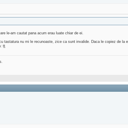
care le-am cautat pana acum erau luate chiar de ei.
 cu tastatura nu mi le recunoaste, zice ca sunt invalide. Daca le copiez de la e
: țţ
s.