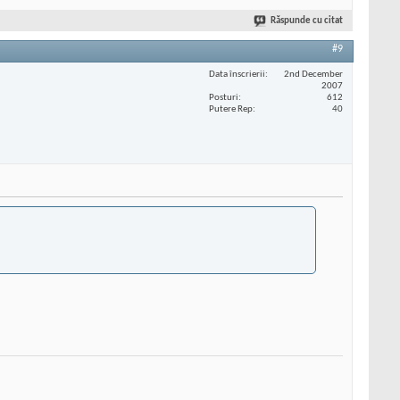
Răspunde cu citat
#9
Data înscrierii
2nd December
2007
Posturi
612
Putere Rep
40