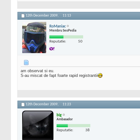
12th December 2009,
11:13
RoManiac
Membru SeoPedia
Reputatie:
50
am observat si eu.
S-au miscat de fapt foarte rapid registrantii
12th December 2009,
11:23
big
Ambasador
Reputatie:
38