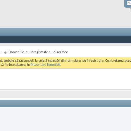
..
Domeniile .eu inregistrate cu diacritice
ont, trebuie să răspundeți la cele 5 întrebări din formularul de înregistrare. Completarea a
i să fie intotdeauna in
Prezentare forumisti
.