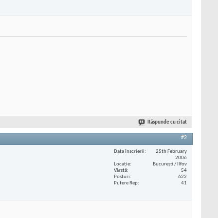
Răspunde cu citat
#2
Data înscrierii
25th February
2006
Locaţie
București / Ilfov
Vârstă
54
Posturi
622
Putere Rep
41