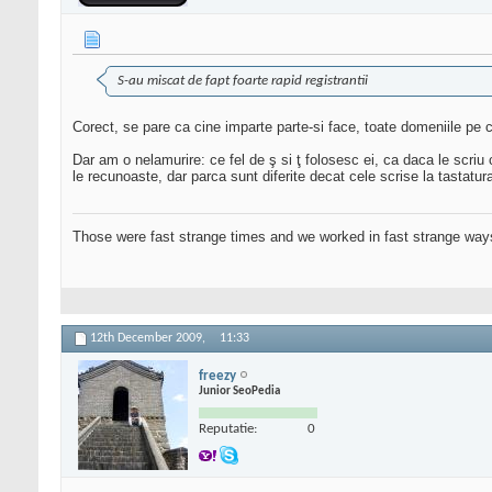
S-au miscat de fapt foarte rapid registrantii
Corect, se pare ca cine imparte parte-si face, toate domeniile pe 
Dar am o nelamurire: ce fel de ş si ţ folosesc ei, ca daca le scriu
le recunoaste, dar parca sunt diferite decat cele scrise la tastatura
Those were fast strange times and we worked in fast strange way
12th December 2009,
11:33
freezy
Junior SeoPedia
Reputatie:
0