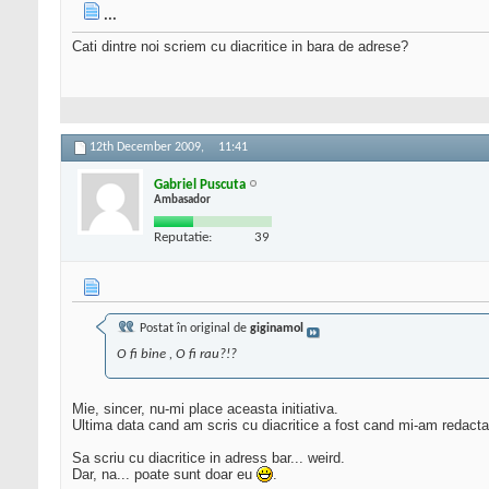
...
Cati dintre noi scriem cu diacritice in bara de adrese?
12th December 2009,
11:41
Gabriel Puscuta
Ambasador
Reputatie:
39
Postat în original de
giginamol
O fi bine , O fi rau?!?
Mie, sincer, nu-mi place aceasta initiativa.
Ultima data cand am scris cu diacritice a fost cand mi-am redactat
Sa scriu cu diacritice in adress bar... weird.
Dar, na... poate sunt doar eu
.