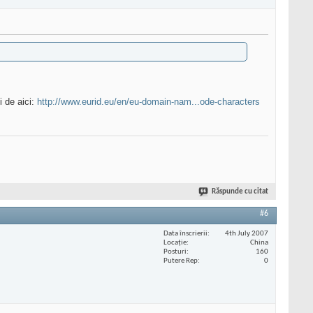
i de aici:
http://www.eurid.eu/en/eu-domain-nam...ode-characters
Răspunde cu citat
#6
Data înscrierii
4th July 2007
Locaţie
China
Posturi
160
Putere Rep
0