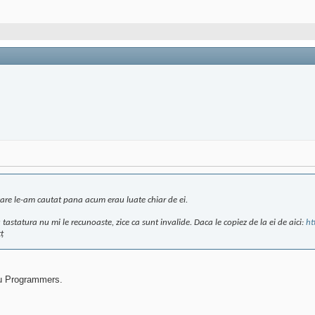
 care le-am cautat pana acum erau luate chiar de ei.
cu tastatura nu mi le recunoaste, zice ca sunt invalide. Daca le copiez de la ei de aici:
ht
țţ
au Programmers.