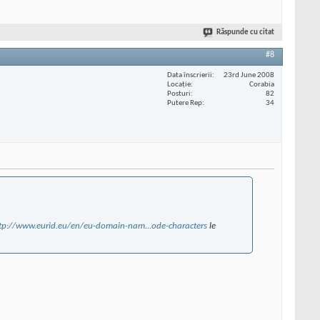
Răspunde cu citat
#8
Data înscrierii
23rd June 2008
Locaţie
Corabia
Posturi
82
Putere Rep
34
tp://www.eurid.eu/en/eu-domain-nam...ode-characters
le