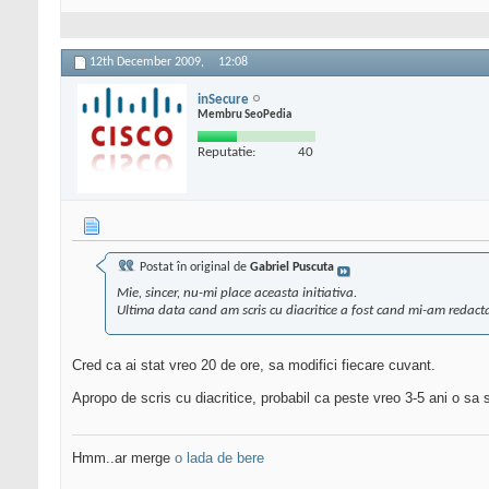
12th December 2009,
12:08
inSecure
Membru SeoPedia
Reputatie:
40
Postat în original de
Gabriel Puscuta
Mie, sincer, nu-mi place aceasta initiativa.
Ultima data cand am scris cu diacritice a fost cand mi-am redactat
Cred ca ai stat vreo 20 de ore, sa modifici fiecare cuvant.
Apropo de scris cu diacritice, probabil ca peste vreo 3-5 ani o sa
Hmm..ar merge
o lada de bere