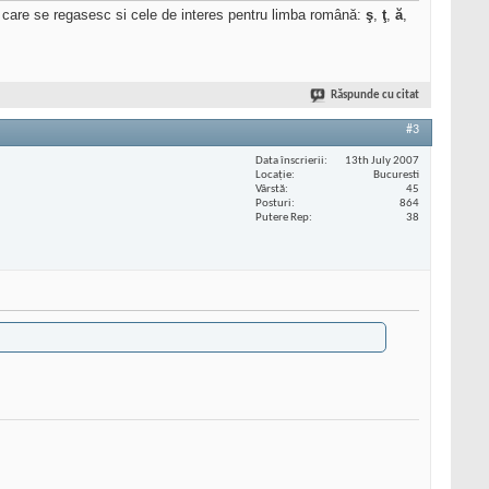
re care se regasesc si cele de interes pentru limba română:
ş
,
ţ
,
ă
,
Răspunde cu citat
#3
Data înscrierii
13th July 2007
Locaţie
Bucuresti
Vârstă
45
Posturi
864
Putere Rep
38