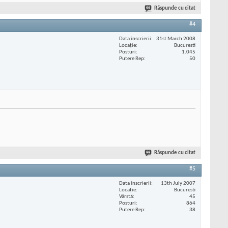
Răspunde cu citat
#4
Data înscrierii
31st March 2008
Locaţie
Bucuresti
Posturi
1.045
Putere Rep
50
Răspunde cu citat
#5
Data înscrierii
13th July 2007
Locaţie
Bucuresti
Vârstă
45
Posturi
864
Putere Rep
38