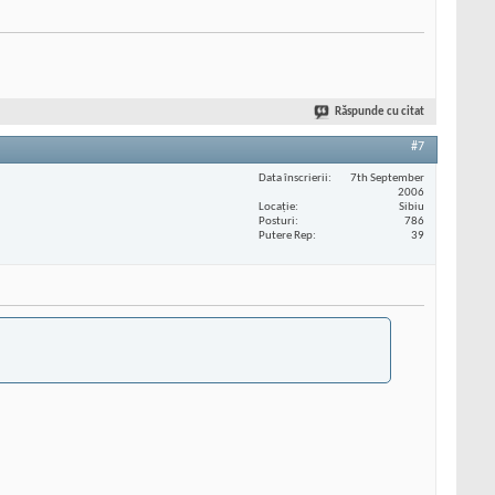
Răspunde cu citat
#7
Data înscrierii
7th September
2006
Locaţie
Sibiu
Posturi
786
Putere Rep
39