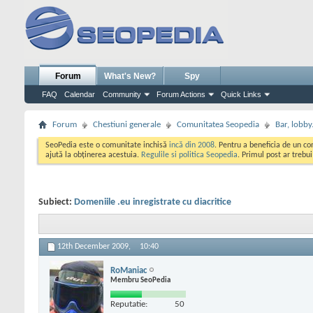
Forum
What's New?
Spy
FAQ
Calendar
Community
Forum Actions
Quick Links
Forum
Chestiuni generale
Comunitatea Seopedia
Bar, lobby.
SeoPedia este o comunitate inchisă
incă din 2008
. Pentru a beneficia de un c
ajută la obținerea acestuia.
Regulile si politica Seopedia
. Primul post ar trebu
Subiect:
Domeniile .eu inregistrate cu diacritice
12th December 2009,
10:40
RoManiac
Membru SeoPedia
Reputatie:
50