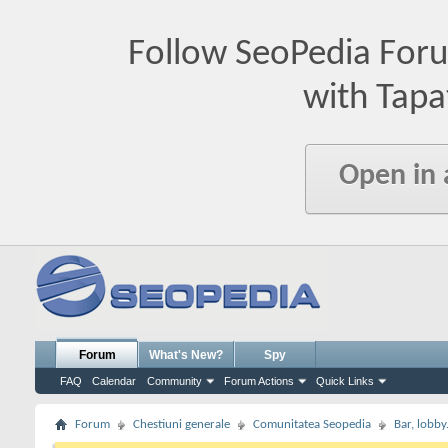
Follow SeoPedia For
with Tapa
Open in
Forum
What's New?
Spy
FAQ
Calendar
Community
Forum Actions
Quick Links
Forum
Chestiuni generale
Comunitatea Seopedia
Bar, lobby.