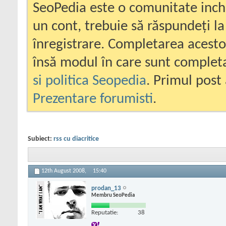
SeoPedia este o comunitate inc
un cont, trebuie să răspundeți la
înregistrare. Completarea acesto
însă modul în care sunt completa
si politica Seopedia
. Primul post 
Prezentare forumisti
.
Subiect:
rss cu diacritice
12th August 2008,
15:40
prodan_13
Membru SeoPedia
Reputatie:
38