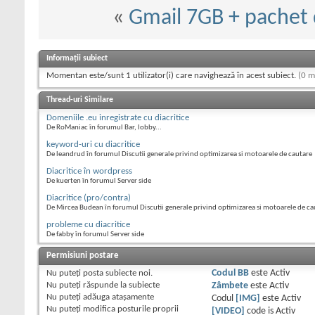
«
Gmail 7GB + pachet 
Informații subiect
Momentan este/sunt 1 utilizator(i) care navighează în acest subiect.
(0 m
Thread-uri Similare
Domeniile .eu inregistrate cu diacritice
De RoManiac în forumul Bar, lobby...
keyword-uri cu diacritice
De leandrud în forumul Discutii generale privind optimizarea si motoarele de cautare
Diacritice în wordpress
De kuerten în forumul Server side
Diacritice (pro/contra)
De Mircea Budean în forumul Discutii generale privind optimizarea si motoarele de ca
probleme cu diacritice
De fabby în forumul Server side
Permisiuni postare
Nu puteţi
posta subiecte noi.
Codul BB
este
Activ
Nu puteţi
răspunde la subiecte
Zâmbete
este
Activ
Nu puteţi
adăuga ataşamente
Codul
[IMG]
este
Activ
Nu puteţi
modifica posturile proprii
[VIDEO]
code is
Activ