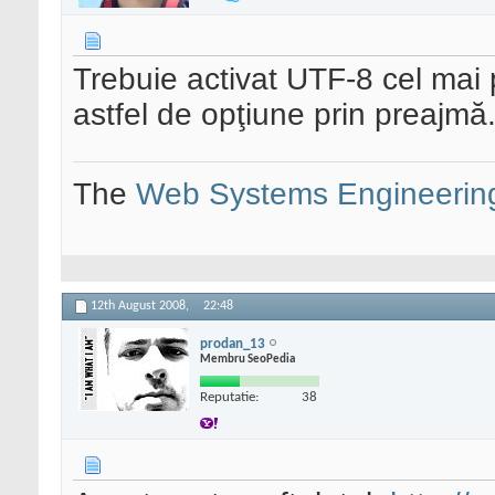
Trebuie activat UTF-8 cel mai 
astfel de opţiune prin preajmă
The
Web Systems Engineerin
12th August 2008,
22:48
prodan_13
Membru SeoPedia
Reputatie:
38