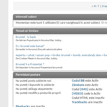
«
Pr 7
|
Free
Informații subiect
Momentan este/sunt 1 utilizator(i) care navighează în acest subiect.
(0 m
Thread-uri Similare
Krumel - is back
De Adrian Poputoaia în forumul Bar, lobby...
D c krumel este banat?
De laufer în forumul Discutii administrative
expertu = phat; razvan pop = broke; krumel = bomb; everybody else = fo
De Cristian Mezei în forumul Bar, lobby...
Krumel S-a Prezentat ?
De Iskander în forumul Prezentare forumisti
Permisiuni postare
Nu puteţi
posta subiecte noi.
Codul BB
este
Activ
Nu puteţi
răspunde la subiecte
Zâmbete
este
Activ
Nu puteţi
adăuga ataşamente
Codul
[IMG]
este
Activ
Nu puteţi
modifica posturile proprii
[VIDEO]
code is
Activ
Codul HTML este
Inactiv
Trackbacks
are
Inactiv
Pingbacks
are
Inactiv