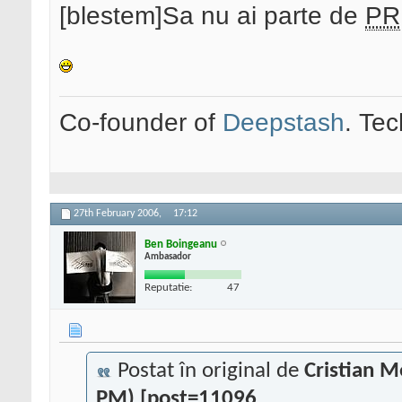
[blestem]Sa nu ai parte de
PR
Co-founder of
Deepstash
. Tec
27th February 2006,
17:12
Ben Boingeanu
Ambasador
Reputatie:
47
Postat în original de
Cristian 
PM) [post=11096