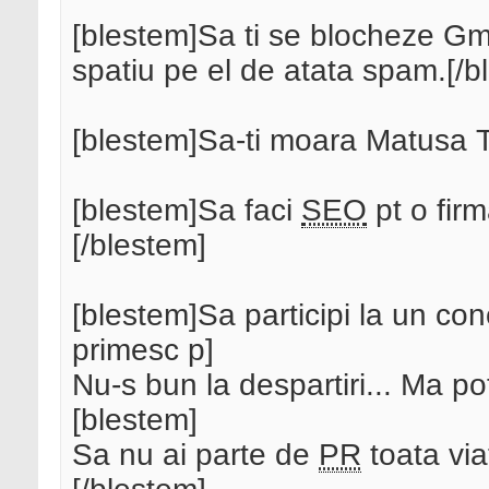
[blestem]Sa ti se blocheze Gma
spatiu pe el de atata spam.[/b
[blestem]Sa-ti moara Matusa
[blestem]Sa faci
SEO
pt o fir
[/blestem]
[blestem]Sa participi la un con
primesc p]
Nu-s bun la despartiri... Ma pot
[blestem]
Sa nu ai parte de
PR
toata via