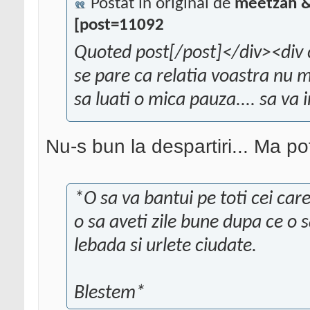
Postat în original de
meetzah &
[post=11092
Quoted post[/post]</div><div 
se pare ca relatia voastra nu m
sa luati o mica pauza.... sa va i
Nu-s bun la despartiri... Ma pot
*O sa va bantui pe toti cei care
o sa aveti zile bune dupa ce o 
lebada si urlete ciudate.
Blestem*