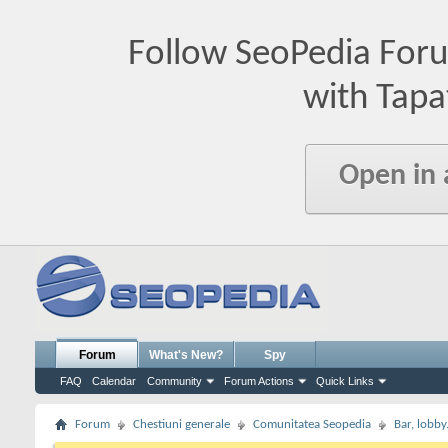
Follow SeoPedia For
with Tapa
Open in
Forum
What's New?
Spy
FAQ
Calendar
Community
Forum Actions
Quick Links
Forum
Chestiuni generale
Comunitatea Seopedia
Bar, lobby.