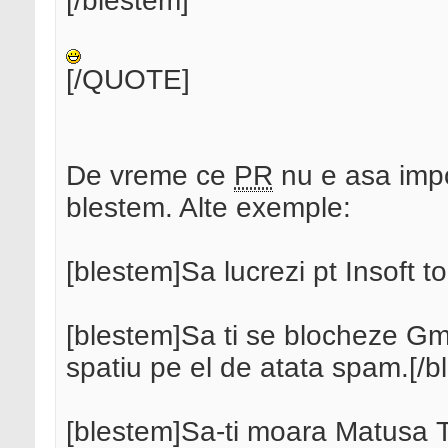
[/blestem]
[/QUOTE]
De vreme ce
PR
nu e asa impo
blestem. Alte exemple:
[blestem]Sa lucrezi pt Insoft to
[blestem]Sa ti se blocheze Gma
spatiu pe el de atata spam.[/b
[blestem]Sa-ti moara Matusa