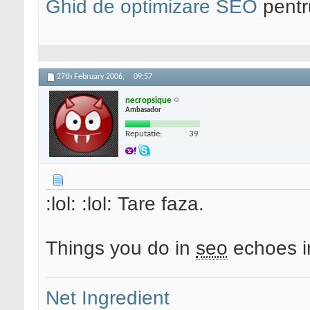
Ghid de optimizare SEO
pentru
27th February 2006,
09:57
necropsique
Ambasador
Reputatie:
39
:lol: :lol: Tare faza.
Things you do in
seo
echoes in
Net Ingredient