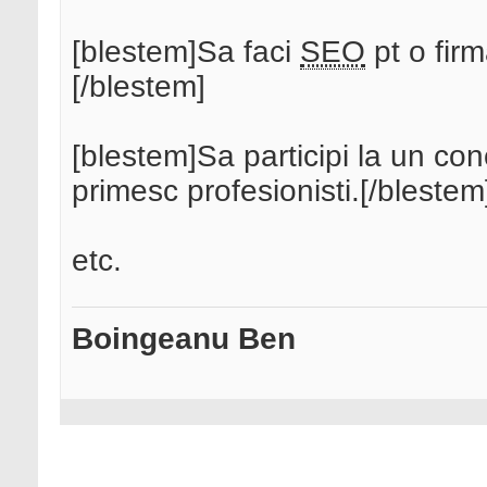
[blestem]Sa faci
SEO
pt o fir
[/blestem]
[blestem]Sa participi la un con
primesc profesionisti.[/blestem
etc.
Boingeanu Ben