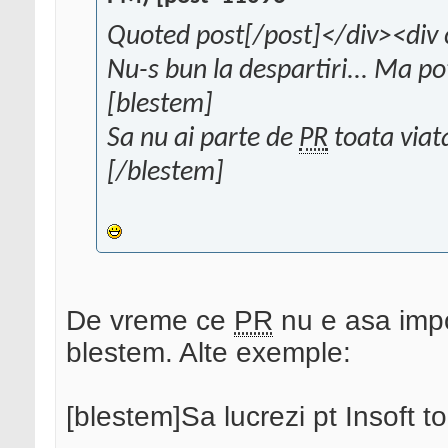
Quoted post[/post]</div><div 
Nu-s bun la despartiri... Ma pot
[blestem]
Sa nu ai parte de
PR
toata viat
[/blestem]
De vreme ce
PR
nu e asa impo
blestem. Alte exemple:
[blestem]Sa lucrezi pt Insoft to