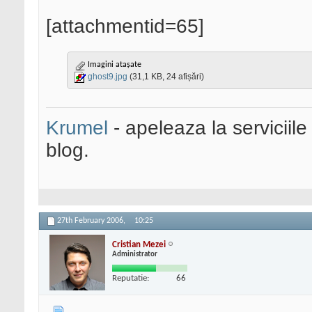
[attachmentid=65]
Imagini atașate
ghost9.jpg
(31,1 KB, 24 afișări)
Krumel
- apeleaza la serviciile
blog.
27th February 2006,
10:25
Cristian Mezei
Administrator
Reputatie:
66