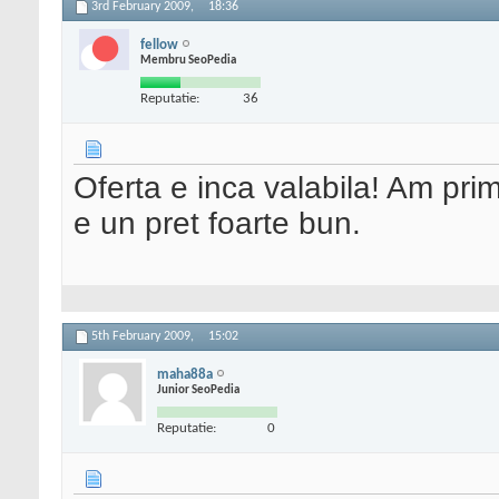
3rd February 2009,
18:36
fellow
Membru SeoPedia
Reputatie:
36
Oferta e inca valabila! Am prim
e un pret foarte bun.
5th February 2009,
15:02
maha88a
Junior SeoPedia
Reputatie:
0