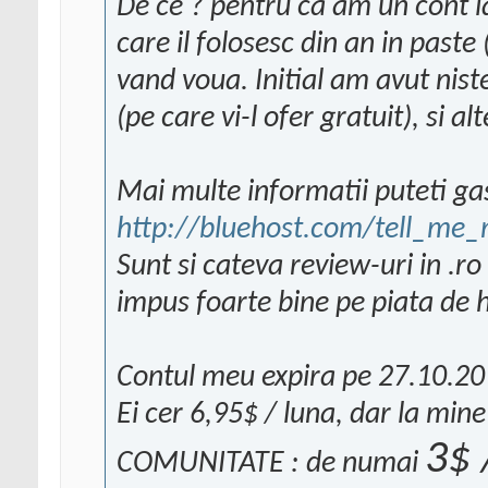
De ce ? pentru ca am un cont la
care il folosesc din an in paste 
vand voua. Initial am avut ni
(pe care vi-l ofer gratuit), si 
Mai multe informatii puteti gas
http://bluehost.com/tell_me
Sunt si cateva review-uri in .ro
impus foarte bine pe piata de 
Contul meu expira pe 27.10.2010
Ei cer 6,95$ / luna, dar la m
3$ 
COMUNITATE : de numai