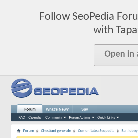
Follow SeoPedia For
with Tapa
Open in
Forum
What's New?
Spy
FAQ
Calendar
Community
Forum Actions
Quick Links
Forum
Chestiuni generale
Comunitatea Seopedia
Bar, lobby.