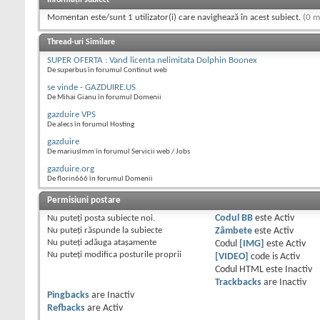
Momentan este/sunt 1 utilizator(i) care navighează în acest subiect.
(0 m
Thread-uri Similare
SUPER OFERTA : Vand licenta nelimitata Dolphin Boonex
De superbus în forumul Continut web
se vinde - GAZDUIRE.US
De Mihai Gianu în forumul Domenii
gazduire VPS
De alecs în forumul Hosting
gazduire
De mariuslmm în forumul Servicii web / Jobs
gazduire.org
De florin666 în forumul Domenii
Permisiuni postare
Nu puteţi
posta subiecte noi.
Codul BB
este
Activ
Nu puteţi
răspunde la subiecte
Zâmbete
este
Activ
Nu puteţi
adăuga ataşamente
Codul
[IMG]
este
Activ
Nu puteţi
modifica posturile proprii
[VIDEO]
code is
Activ
Codul HTML este
Inactiv
Trackbacks
are
Inactiv
Pingbacks
are
Inactiv
Refbacks
are
Activ