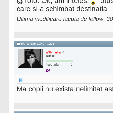
@Toto: Ok, am inteles.
Totus
care si-a schimbat destinatia
Ultima modificare făcută de fellow; 
30th January 2009,
12:23
w3bmaster
Banned
Reputatie:
0
Ma copii nu exista nelimitat ast