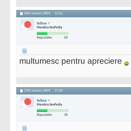
26th January 2009,
12:22
fellow
Membru SeoPedia
Reputatie:
36
multumesc pentru apreciere
27th January 2009,
17:20
fellow
Membru SeoPedia
Reputatie:
36