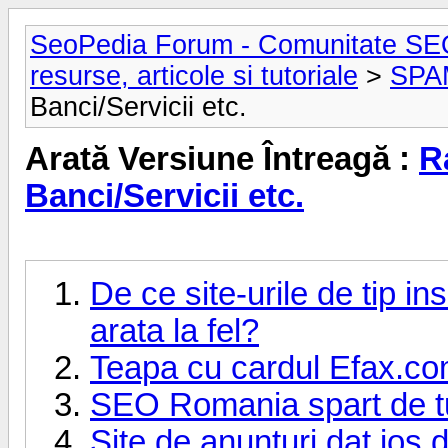
SeoPedia Forum - Comunitate SE
resurse, articole si tutoriale
>
SPA
Banci/Servicii etc.
Arată Versiune Întreagă :
R
Banci/Servicii etc.
De ce site-urile de tip 
arata la fel?
Teapa cu cardul Efax.co
SEO Romania spart de tu
Site de anunturi dat jos