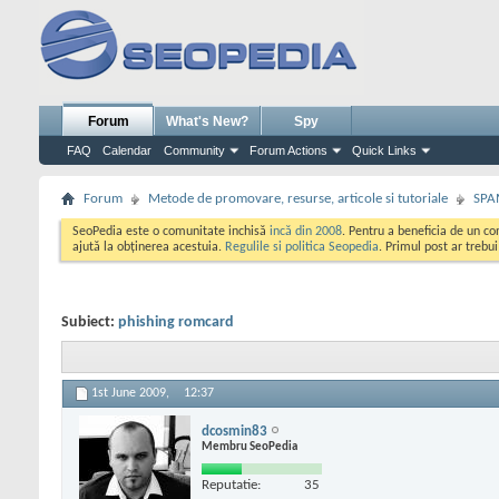
Forum
What's New?
Spy
FAQ
Calendar
Community
Forum Actions
Quick Links
Forum
Metode de promovare, resurse, articole si tutoriale
SPA
SeoPedia este o comunitate inchisă
incă din 2008
. Pentru a beneficia de un c
ajută la obținerea acestuia.
Regulile si politica Seopedia
. Primul post ar trebu
Subiect:
phishing romcard
1st June 2009,
12:37
dcosmin83
Membru SeoPedia
Reputatie:
35