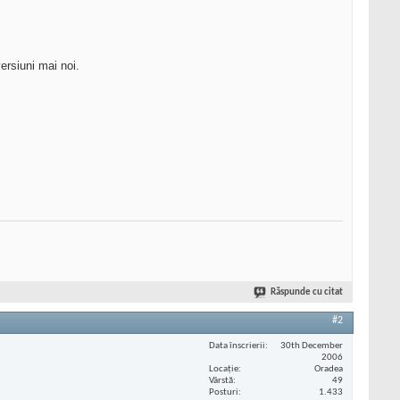
ersiuni mai noi.
Răspunde cu citat
#2
Data înscrierii
30th December
2006
Locaţie
Oradea
Vârstă
49
Posturi
1.433