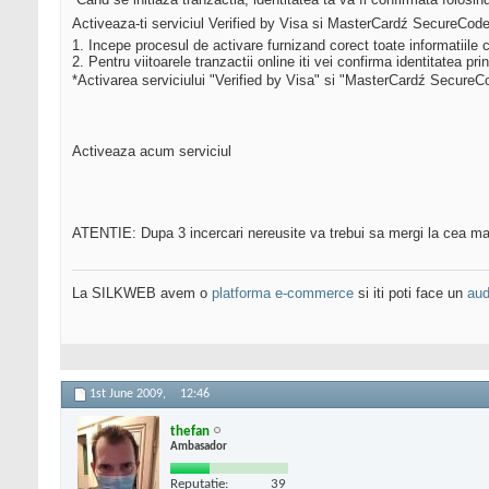
Activeaza-ti serviciul Verified by Visa si MasterCardź SecureCode
1. Incepe procesul de activare furnizand corect toate informatiile c
2. Pentru viitoarele tranzactii online iti vei confirma identitatea pri
*Activarea serviciului "Verified by Visa" si "MasterCardź SecureCo
Activeaza acum serviciul
ATENTIE: Dupa 3 incercari nereusite va trebui sa mergi la cea ma
La SILKWEB avem o
platforma e-commerce
si iti poti face un
aud
1st June 2009,
12:46
thefan
Ambasador
Reputatie:
39