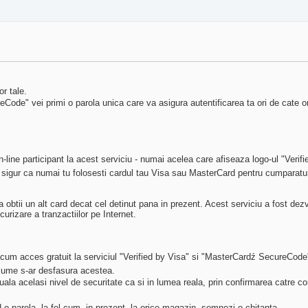
r tale.
Code" vei primi o parola unica care va asigura autentificarea ta ori de cate o
-line participant la acest serviciu - numai acelea care afiseaza logo-ul "Verif
ti sigur ca numai tu folosesti cardul tau Visa sau MasterCard pentru cumparatur
sa obtii un alt card decat cel detinut pana in prezent. Acest serviciu a fost d
rizare a tranzactiilor pe Internet.
 acum acces gratuit la serviciul "Verified by Visa" si "MasterCardź SecureCode" 
in lume s-ar desfasura acestea.
ala acelasi nivel de securitate ca si in lumea reala, prin confirmarea catre com
nd o parola, la fel cum, in prezent, la orice magazin, semnezi o chitanta.