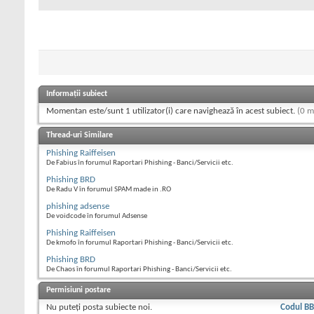
Informații subiect
Momentan este/sunt 1 utilizator(i) care navighează în acest subiect.
(0 m
Thread-uri Similare
Phishing Raiffeisen
De Fabius în forumul Raportari Phishing - Banci/Servicii etc.
Phishing BRD
De Radu V în forumul SPAM made in .RO
phishing adsense
De voidcode în forumul Adsense
Phishing Raiffeisen
De kmofo în forumul Raportari Phishing - Banci/Servicii etc.
Phishing BRD
De Chaos în forumul Raportari Phishing - Banci/Servicii etc.
Permisiuni postare
Nu puteţi
posta subiecte noi.
Codul B