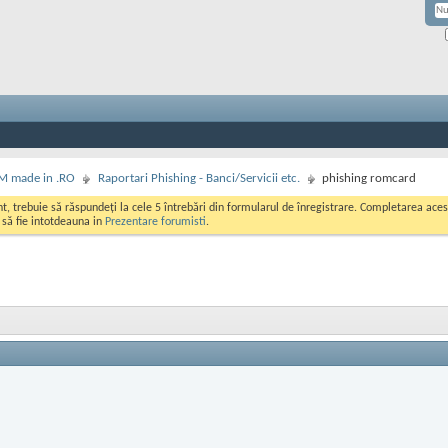
M made in .RO
Raportari Phishing - Banci/Servicii etc.
phishing romcard
ont, trebuie să răspundeți la cele 5 întrebări din formularul de înregistrare. Completarea a
i să fie intotdeauna in
Prezentare forumisti
.