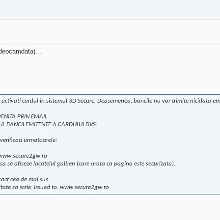
(deocamdata)...
activati cardul in sistemul 3D Secure. Deasemenea, bancile nu vor trimite nicidata emai
VENITA PRIN EMAIL.
L BANCII EMITENTE A CARDULUI DVS.
verificati urmatoarele:
//www secure2gw ro
 sa se afiseze lacatelul galben (care arata ca pagina este securizata).
exact cea de mai sus
uritate sa scrie: Issued to: www secure2gw ro