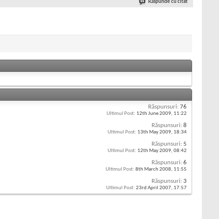
Răspunde cu citat
Răspunsuri:
76
Ultimul Post:
12th June 2009,
11:22
Răspunsuri:
8
Ultimul Post:
13th May 2009,
18:34
Răspunsuri:
5
Ultimul Post:
12th May 2009,
08:42
Răspunsuri:
6
Ultimul Post:
8th March 2008,
11:55
Răspunsuri:
3
Ultimul Post:
23rd April 2007,
17:57