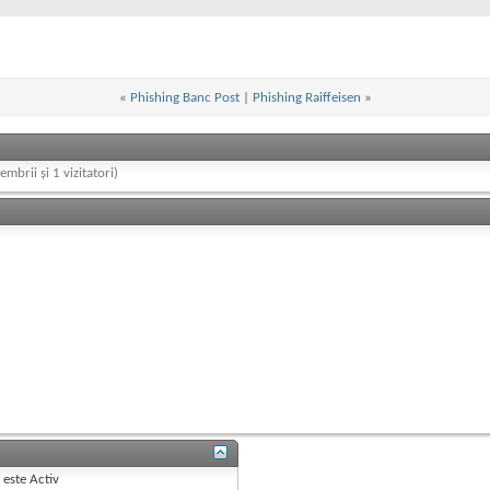
«
Phishing Banc Post
|
Phishing Raiffeisen
»
embrii și 1 vizitatori)
B
este
Activ