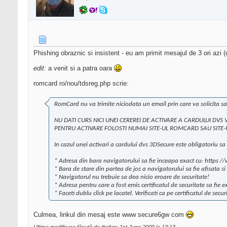
Phishing obraznic si insistent - eu am primit mesajul de 3 ori azi 
edit:
a venit si a patra oara
romcard ro/nou/tdsreg.php scrie:
RomCard nu va trimite niciodata un email prin care va solicita sa 
NU DATI CURS NICI UNEI CEREREI DE ACTIVARE A CARDULUI DVS 
PENTRU ACTIVARE FOLOSTI NUMAI SITE-UL ROMCARD SAU SITE-U
In cazul unei activari a cardului dvs 3DSecure este obligatoriu sa 
* Adresa din bara navigatorului sa fie inceapa exact cu: https 
* Bara de stare din partea de jos a navigatorului sa fie afisata si
* Navigatorul nu trebuie sa dea nicio eroare de securitate!
* Adresa pentru care a fost emis certificatul de securitate sa fie 
* Faceti dublu click pe lacatel. Verificati ca pe certificatul de sec
Culmea, linkul din mesaj este www secure6gw com