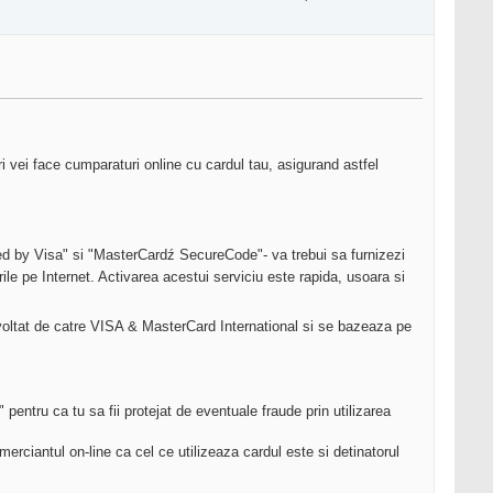
ri vei face cumparaturi online cu cardul tau, asigurand astfel
ied by Visa" si "MasterCardź SecureCode"- va trebui sa furnizezi
ile pe Internet. Activarea acestui serviciu este rapida, usoara si
ezvoltat de catre VISA & MasterCard International si se bazeaza pe
pentru ca tu sa fii protejat de eventuale fraude prin utilizarea
erciantul on-line ca cel ce utilizeaza cardul este si detinatorul