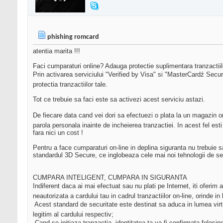
phishing romcard
atentia marita !!!
Faci cumparaturi online? Adauga protectie suplimentara tranzactiilo
Prin activarea serviciului "Verified by Visa" si "MasterCardź Secure
protectia tranzactiilor tale.
Tot ce trebuie sa faci este sa activezi acest serviciu astazi.
De fiecare data cand vei dori sa efectuezi o plata la un magazin on
parola personala inainte de incheierea tranzactiei. In acest fel es
fara nici un cost !
Pentru a face cumparaturi on-line in deplina siguranta nu trebuie 
standardul 3D Secure, ce inglobeaza cele mai noi tehnologii de secu
CUMPARA INTELIGENT, CUMPARA IN SIGURANTA
Indiferent daca ai mai efectuat sau nu plati pe Internet, iti oferim
neautorizata a cardului tau in cadrul tranzactiilor on-line, orinde 
 Acest standard de securitate este destinat sa aduca in lumea virtu
legitim al cardului respectiv;
 Cand se initiaza tranzactia, identitatea ta va fi confirmata folosi