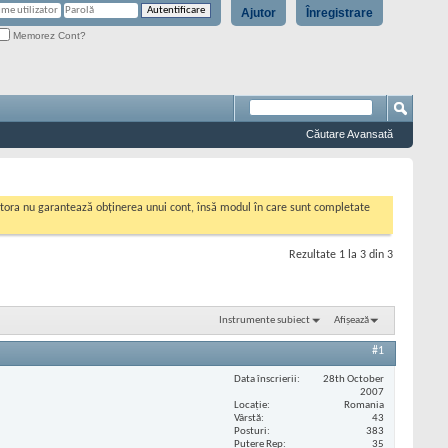
Ajutor
Înregistrare
Memorez Cont?
Căutare Avansată
cestora nu garantează obținerea unui cont, însă modul în care sunt completate
Rezultate 1 la 3 din 3
Instrumente subiect
Afișează
#1
Data înscrierii
28th October
2007
Locaţie
Romania
Vârstă
43
Posturi
383
Putere Rep
35