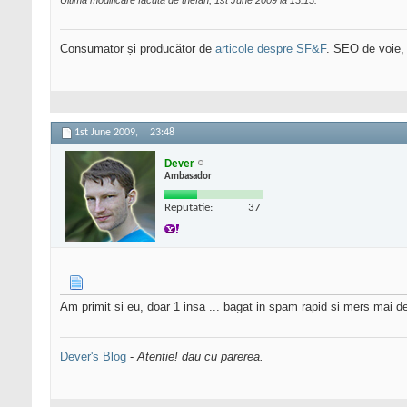
Ultima modificare făcută de thefan; 1st June 2009 la
13:13
.
Consumator și producător de
articole despre SF&F
. SEO de voie,
1st June 2009,
23:48
Dever
Ambasador
Reputatie:
37
Am primit si eu, doar 1 insa ... bagat in spam rapid si mers mai 
Dever's Blog
-
Atentie! dau cu parerea.