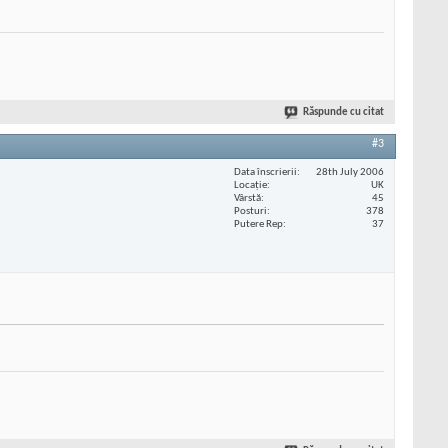
Răspunde cu citat
#3
Data înscrierii
28th July 2006
Locaţie
UK
Vârstă
45
Posturi
378
Putere Rep
37