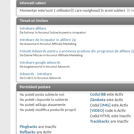
Informații subiect
Momentan este/sunt 1 utilizator(i) care navighează în acest subiect.
(0 m
Thread-uri Similare
Intrebare afiliere
De Solimyr în forumul Subiecte pentru incepatori
Intrebare de incepator in afiliere 2p
De diasomie în forumul Affiliate Marketing
Folositi Adwords pentru a promova produse din programul de afiliere 2
De Daniel Mocan în forumul Affiliate Marketing
intrebare google adwords
De bogdanworld în forumul Adwords
Adwords - intrebare
De Cristi G în forumul Adwords
Permisiuni postare
Nu puteţi
posta subiecte noi.
Codul BB
este
Activ
Nu puteţi
răspunde la subiecte
Zâmbete
este
Activ
Nu puteţi
adăuga ataşamente
Codul
[IMG]
este
Activ
Nu puteţi
modifica posturile proprii
[VIDEO]
code is
Activ
Codul HTML este
Inactiv
Trackbacks
are
Inactiv
Pingbacks
are
Inactiv
Refbacks
are
Activ