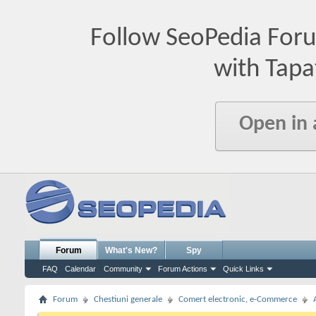
Follow SeoPedia For
with Tapa
Open in
Forum
What's New?
Spy
FAQ
Calendar
Community
Forum Actions
Quick Links
Forum
Chestiuni generale
Comert electronic, e-Commerce