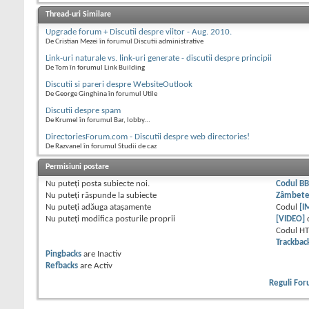
Thread-uri Similare
Upgrade forum + Discutii despre viitor - Aug. 2010.
De Cristian Mezei în forumul Discutii administrative
Link-uri naturale vs. link-uri generate - discutii despre principii
De Tom în forumul Link Building
Discutii si pareri despre WebsiteOutlook
De George Ginghina în forumul Utile
Discutii despre spam
De Krumel în forumul Bar, lobby...
DirectoriesForum.com - Discutii despre web directories!
De Razvanel în forumul Studii de caz
Permisiuni postare
Nu puteţi
posta subiecte noi.
Codul B
Nu puteţi
răspunde la subiecte
Zâmbet
Nu puteţi
adăuga ataşamente
Codul
[I
Nu puteţi
modifica posturile proprii
[VIDEO]
Codul H
Trackbac
Pingbacks
are
Inactiv
Refbacks
are
Activ
Reguli Fo