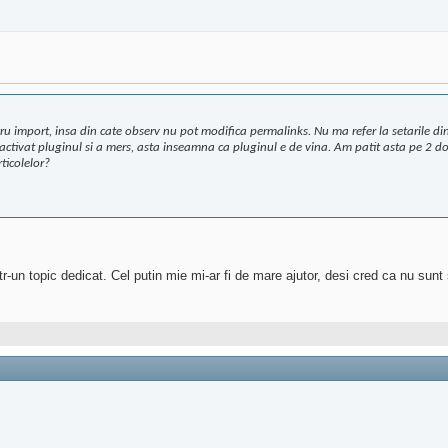
u import, insa din cate observ nu pot modifica permalinks. Nu ma refer la setarile din 
ctivat pluginul si a mers, asta inseamna ca pluginul e de vina. Am patit asta pe 2 dome
ticolelor?
-un topic dedicat. Cel putin mie mi-ar fi de mare ajutor, desi cred ca nu sunt 