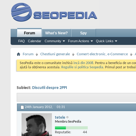
Forum
What's New?
Spy
FAQ
Calendar
Community
Forum Actions
Quick Links
Forum
Chestiuni generale
Comert electronic, e-Commerce
SeoPedia este o comunitate inchisă
incă din 2008
. Pentru a beneficia de un c
ajută la obținerea acestuia.
Regulile si politica Seopedia
. Primul post ar trebu
Subiect:
Discutii despre 2PPI
24th January 2012,
01:31
tetele
Membru SeoPedia
Reputatie:
44