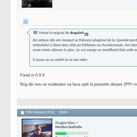
Postat în original de
drago0sh
De cateva zile am inceput sa folosesc pluginul de la 2parale pentr
articolului si daca dau click pe Editeaza nu functioneaza. Am deza
avea nimic altceva in plus. La voi merge sa modificati link-urile ar
O poza ca sa vedeti la ce ma refer:
Fixed in 0.9.9.
Rog din nou un moderator sa faca split la posturile despre 2PPI intr
17th February 2012,
18:04
Dragos Nicu
Membru SeoPedia