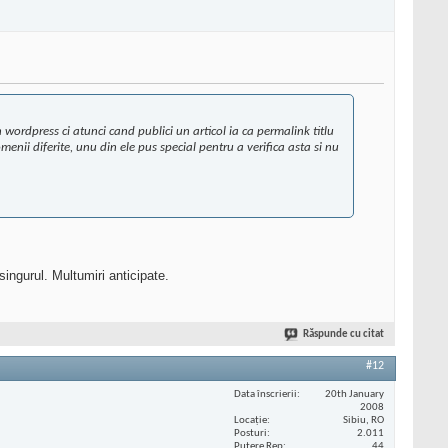
wordpress ci atunci cand publici un articol ia ca permalink titlu
nii diferite, unu din ele pus special pentru a verifica asta si nu
singurul. Multumiri anticipate.
Răspunde cu citat
#12
Data înscrierii
20th January
2008
Locaţie
Sibiu, RO
Posturi
2.011
Putere Rep
44