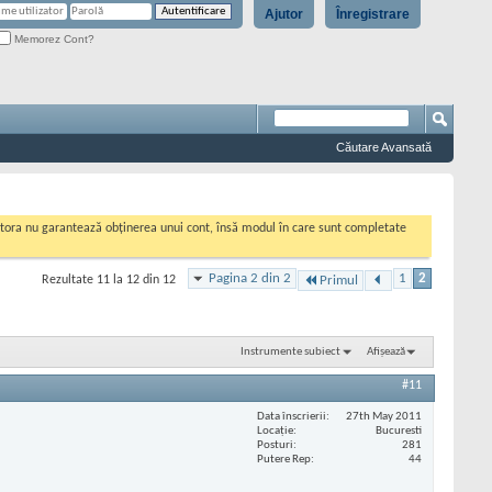
Ajutor
Înregistrare
Memorez Cont?
Căutare Avansată
cestora nu garantează obținerea unui cont, însă modul în care sunt completate
Pagina 2 din 2
1
2
Rezultate 11 la 12 din 12
Primul
Instrumente subiect
Afișează
#11
Data înscrierii
27th May 2011
Locaţie
Bucuresti
Posturi
281
Putere Rep
44