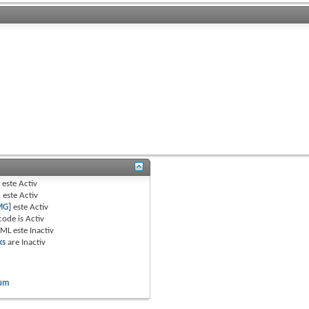
B
este
Activ
e
este
Activ
MG]
este
Activ
code is
Activ
TML este
Inactiv
ks
are
Inactiv
rum