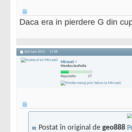
Daca era in pierdere G din cup
2nd June 2015,
17:38
MirceaG
Membru SeoPedia
Reputatie:
27
Postat în original de
geo888