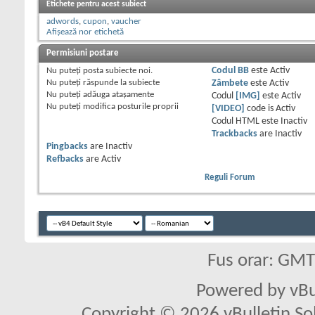
Etichete pentru acest subiect
adwords
,
cupon
,
vaucher
Afișează nor etichetă
Permisiuni postare
Nu puteţi
posta subiecte noi.
Codul BB
este
Activ
Nu puteţi
răspunde la subiecte
Zâmbete
este
Activ
Nu puteţi
adăuga ataşamente
Codul
[IMG]
este
Activ
Nu puteţi
modifica posturile proprii
[VIDEO]
code is
Activ
Codul HTML este
Inactiv
Trackbacks
are
Inactiv
Pingbacks
are
Inactiv
Refbacks
are
Activ
Reguli Forum
Fus orar: GM
Powered by vBu
Copyright © 2026 vBulletin Solu