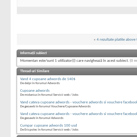
«
4 rezultate platite above 
Informații subiect
Momentan este/sunt 1 utilizator(i) care navighează în acest subiect.
(0 m
Thread-uri Similare
Vand 4 cupoane adwords de 140$
De delpi în forumul Adwords
Cupoane adwords
De midanius în forumul Servicii web / Jobs
Vand cateva cupoane adwords - vouchere adwords si vouchere faceboo
De geoawb în forumul Vouchere/Cupoane Adwords
Vand cateva cupoane adwords - vouchere adwords si vouchere faceboo
De geoawb în forumul Adwords
Cumpar cupoane adwords 100 usd
De Ericpolec în forumul Servicii web / Jobs