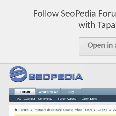
Follow SeoPedia For
with Tapa
Open in
Forum
What's New?
Spy
FAQ
Calendar
Community
Forum Actions
Quick Links
Forum
Motoare de cautare. Google, Yahoo!, MSN
Google
A