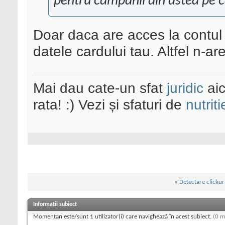
pentru campanii din astea pe ca
Doar daca are acces la contul 
datele cardului tau. Altfel n-are
Mai dau cate-un sfat
juridic
aic
rata! :) Vezi și sfaturi de
nutriti
«
Detectare clicku
Informații subiect
Momentan este/sunt 1 utilizator(i) care navighează în acest subiect.
(0 m