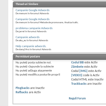
Thread-uri Similare
Campanie Google Adwords
De menum în forumul Adwords
Campanie Google Adwords
De menum în forumul Metode de promovare, Analiza trafic.
problema campanie Adwords
De jarrel în forumul Adwords
Campanie adwords
De aka_eu în forumul Adwords
Help campanie adwords.
De dany24ro în forumul Adwords
Permisiuni postare
Nu puteţi
posta subiecte noi.
Codul BB
este
Activ
Nu puteţi
răspunde la subiecte
Zâmbete
este
Activ
Nu puteţi
adăuga ataşamente
Codul
[IMG]
este
Activ
Nu puteţi
modifica posturile proprii
[VIDEO]
code is
Activ
Codul HTML este
Inactiv
Trackbacks
are
Inactiv
Pingbacks
are
Inactiv
Refbacks
are
Activ
Reguli Forum