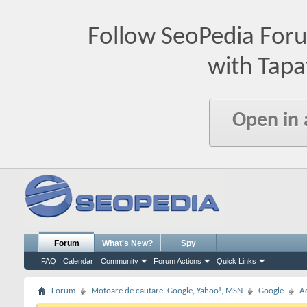
Follow SeoPedia For
with Tapa
Open in
Forum
What's New?
Spy
FAQ
Calendar
Community
Forum Actions
Quick Links
Forum
Motoare de cautare. Google, Yahoo!, MSN
Google
A