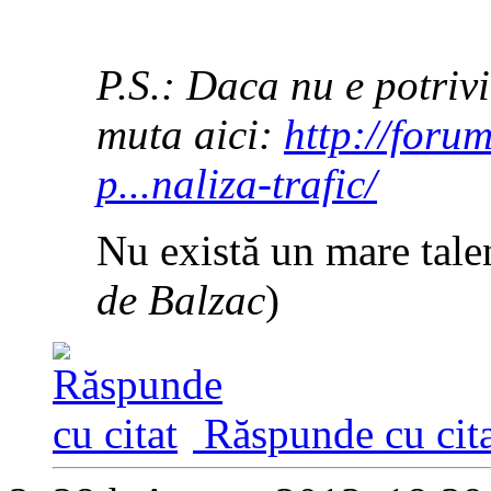
P.S.: Daca nu e potrivi
muta aici:
http://foru
p...naliza-trafic/
Nu există un mare talen
de Balzac
)
Răspunde cu cita