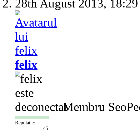
28th August 2013,
18:29
felix
Membru SeoPe
Reputatie:
45