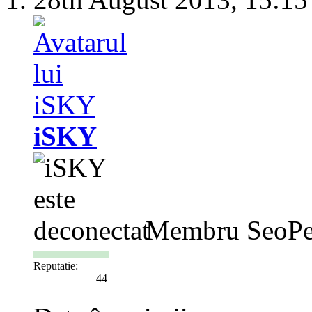
iSKY
Membru SeoPe
Reputatie:
44