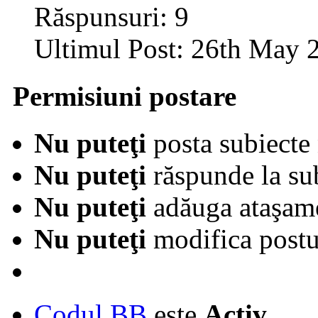
Răspunsuri:
9
Ultimul Post:
26th May 
Permisiuni postare
Nu puteţi
posta subiecte 
Nu puteţi
răspunde la su
Nu puteţi
adăuga ataşam
Nu puteţi
modifica postur
Codul BB
este
Activ