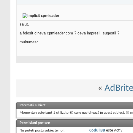
cpmleader
salut,
a folosit cineva cpmleader.com ? ceva impresii, sugestii ?
multumesc
«
AdBrit
Informații subiect
Momentan este/sunt 1 utilizator(i) care navighează în acest subiect.
(0 m
Permisiuni postare
Nu puteţi
posta subiecte noi.
Codul BB
este
Activ