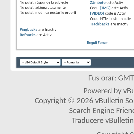
Nu puteţi
răspunde la subiecte
Zâmbete
este
Activ
Nu puteţi
adăuga ataşamente
Codul
[IMG]
este
Activ
Nu puteţi
modifica posturile proprii
[VIDEO]
code is
Activ
Codul HTML este
Inactiv
Trackbacks
are
Inactiv
Pingbacks
are
Inactiv
Refbacks
are
Activ
Reguli Forum
Fus orar: GM
Powered by vBu
Copyright © 2026 vBulletin Solu
Search Engine Frien
Traducere vBullet