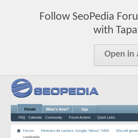
Follow SeoPedia For
with Tapa
Open in
Forum
What's New?
Spy
FAQ
Calendar
Community
Forum Actions
Quick Links
Forum
Motoare de cautare. Google, Yahoo!, MSN
Discutii gene
cpmleader