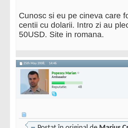
Cunosc si eu pe cineva care f
centii cu dolarii. Intro zi au p
50USD. Site in romana.
25th May 2008,
14:46
Popescu Marian
Ambasador
Reputatie:
48
Postat în original de
Marius Cr