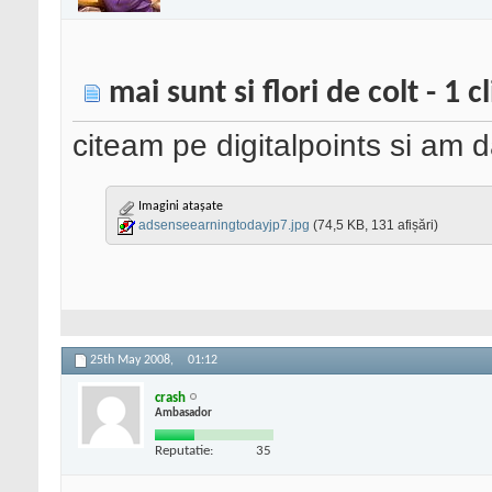
mai sunt si flori de colt - 1 cl
citeam pe digitalpoints si am 
Imagini atașate
adsenseearningtodayjp7.jpg
(74,5 KB, 131 afișări)
25th May 2008,
01:12
crash
Ambasador
Reputatie:
35