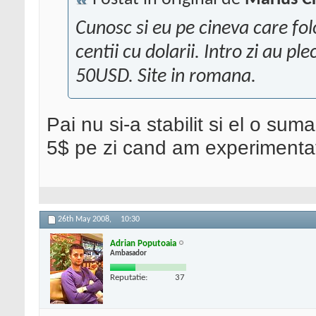
Cunosc si eu pe cineva care fo
centii cu dolarii. Intro zi au p
50USD. Site in romana.
Pai nu si-a stabilit si el o su
5$ pe zi cand am experimenta
26th May 2008,
10:30
Adrian Poputoaia
Ambasador
Reputatie:
37