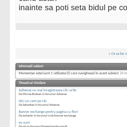
inainte sa poti seta bidul pe c
«
Ce sa fac 
Informații subiect
Momentan este/sunt 1 utilizator(i) care navighează în acest subiect.
(0 m
Thread-uri Similare
AdSense nu mai inregistreaza clic-urile
De Mircea Budean în forumul Adsense
Nici un cent pe clic
De Sebastian în forumul Adsense
Banner exchange pentru pagina cu flori
De zoltankr în forumul Link/banner exchange
eu sunt
De pts în forumul Prezentare forumisti