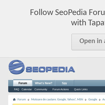
Follow SeoPedia For
with Tapa
Open in
Forum
What's New?
Spy
FAQ
Calendar
Community
Forum Actions
Quick Links
Forum
Motoare de cautare. Google, Yahoo!, MSN
Google
A