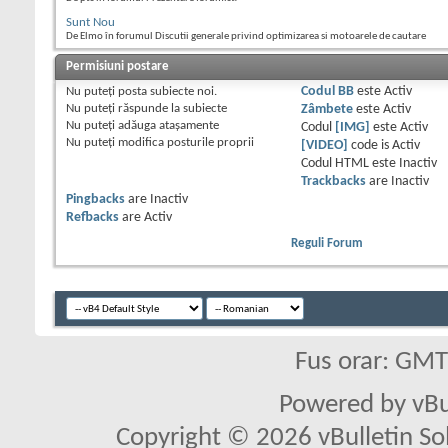
Sunt Nou
De Elmo în forumul Discutii generale privind optimizarea si motoarele de cautare
Permisiuni postare
Nu puteţi
posta subiecte noi.
Codul BB
este
Activ
Nu puteţi
răspunde la subiecte
Zâmbete
este
Activ
Nu puteţi
adăuga ataşamente
Codul
[IMG]
este
Activ
Nu puteţi
modifica posturile proprii
[VIDEO]
code is
Activ
Codul HTML este
Inactiv
Trackbacks
are
Inactiv
Pingbacks
are
Inactiv
Refbacks
are
Activ
Reguli Forum
Fus orar: GM
Powered by vBu
Copyright © 2026 vBulletin Solu