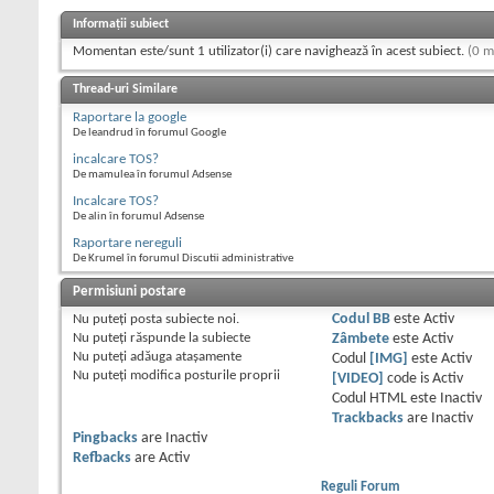
Informații subiect
Momentan este/sunt 1 utilizator(i) care navighează în acest subiect.
(0 m
Thread-uri Similare
Raportare la google
De leandrud în forumul Google
incalcare TOS?
De mamulea în forumul Adsense
Incalcare TOS?
De alin în forumul Adsense
Raportare nereguli
De Krumel în forumul Discutii administrative
Permisiuni postare
Nu puteţi
posta subiecte noi.
Codul BB
este
Activ
Nu puteţi
răspunde la subiecte
Zâmbete
este
Activ
Nu puteţi
adăuga ataşamente
Codul
[IMG]
este
Activ
Nu puteţi
modifica posturile proprii
[VIDEO]
code is
Activ
Codul HTML este
Inactiv
Trackbacks
are
Inactiv
Pingbacks
are
Inactiv
Refbacks
are
Activ
Reguli Forum