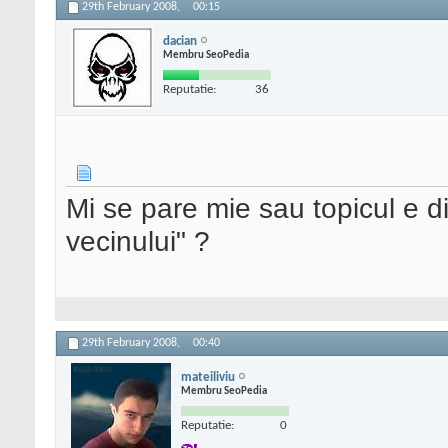
29th February 2008,
00:15
dacian
Membru SeoPedia
Reputatie:
36
Mi se pare mie sau topicul e d
vecinului" ?
29th February 2008,
00:40
mateiliviu
Membru SeoPedia
Reputatie:
0