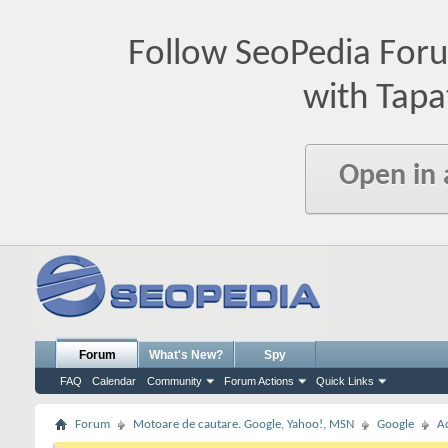
Follow SeoPedia For
with Tapa
Open in
Forum
What's New?
Spy
FAQ
Calendar
Community
Forum Actions
Quick Links
Forum
Motoare de cautare. Google, Yahoo!, MSN
Google
A