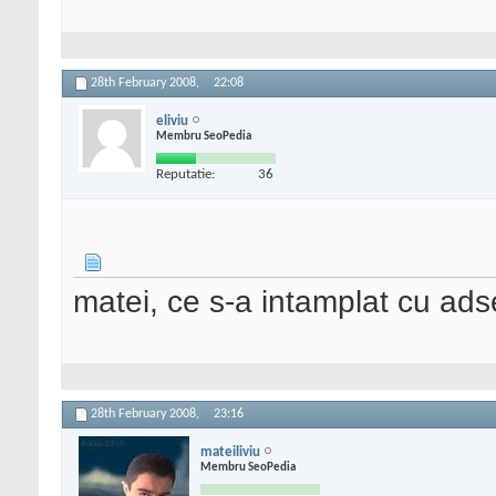
28th February 2008,
22:08
eliviu
Membru SeoPedia
Reputatie:
36
matei, ce s-a intamplat cu ad
28th February 2008,
23:16
mateiliviu
Membru SeoPedia