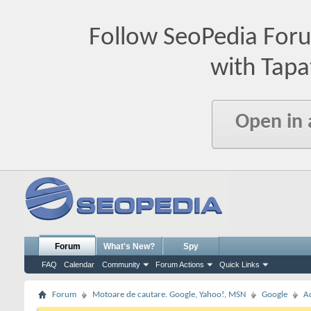
Follow SeoPedia For
with Tapa
Open in
Forum
What's New?
Spy
FAQ
Calendar
Community
Forum Actions
Quick Links
Forum
Motoare de cautare. Google, Yahoo!, MSN
Google
A