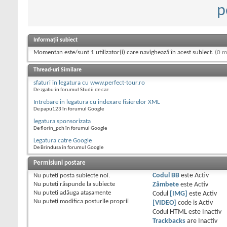
p
Informații subiect
Momentan este/sunt 1 utilizator(i) care navighează în acest subiect.
(0 m
Thread-uri Similare
sfaturi in legatura cu www.perfect-tour.ro
De zgabu în forumul Studii de caz
Intrebare in legatura cu indexare fisierelor XML
De papu123 în forumul Google
legatura sponsorizata
De florin_pch în forumul Google
Legatura catre Google
De Brindusa în forumul Google
Permisiuni postare
Nu puteţi
posta subiecte noi.
Codul BB
este
Activ
Nu puteţi
răspunde la subiecte
Zâmbete
este
Activ
Nu puteţi
adăuga ataşamente
Codul
[IMG]
este
Activ
Nu puteţi
modifica posturile proprii
[VIDEO]
code is
Activ
Codul HTML este
Inactiv
Trackbacks
are
Inactiv